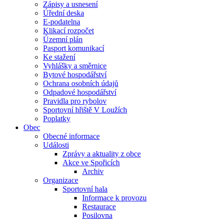
Zápisy a usnesení
Úřední deska
E-podatelna
Klikací rozpočet
Územní plán
Pasport komunikací
Ke stažení
Vyhlášky a směrnice
Bytové hospodářství
Ochrana osobních údajů
Odpadové hospodářství
Pravidla pro rybolov
Sportovní hřiště V Loužích
Poplatky
Obec
Obecné informace
Události
Zprávy a aktuality z obce
Akce ve Spořicích
Archiv
Organizace
Sportovní hala
Informace k provozu
Restaurace
Posilovna