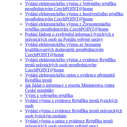
Vydání elektronického výpisu z Veřejného rejstříku
prostřednictvím CzechPOINT@home
Vydání elektronického výpisu z Insolvenčního rejstříku
prostřednictvím CzechPOINT@home
Vydání elektronického výpisu z Živnostenského
rejstříku prostřednictvím CzechPOINT@home
Podání žádosti o zveřejnění informací fyzických a
právnických osob na Portálu veřejné správy
Vydání elektronického výpisu ze Seznamu
kvalifikovaných dodavatelů prostřednictvím
CzechPOINT@home
Vydání elektronického výpisu z evidence Rejstříku
trestů právnických osob prostřednictvím
CzechPOINT@home
Vydání elektronického opisu z evidence přestupků
Rejstříku trestů
Jak žádat o informace z resortu Ministerstva vnitra
České republiky
Výpis z veřejného rejstříku
Vydání výpisu z evidence Rejstříku trestů fyzických
osob
Vydání výpisu z evidence Rejstříku trestů právnických
osob fyzickým osobám
Vydání výpisu a opisu z evidence Rejstříku trestů
právnických osob orgánům veřejné moci