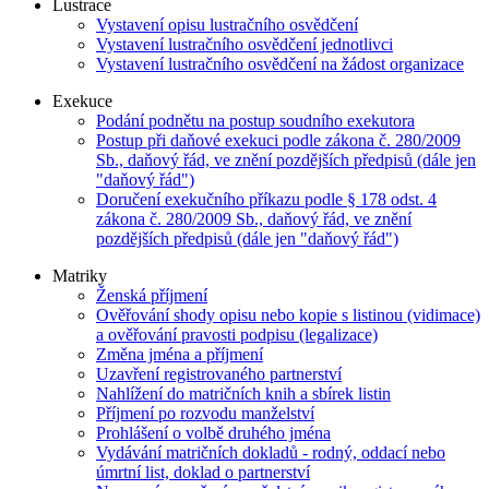
Lustrace
Vystavení opisu lustračního osvědčení
Vystavení lustračního osvědčení jednotlivci
Vystavení lustračního osvědčení na žádost organizace
Exekuce
Podání podnětu na postup soudního exekutora
Postup při daňové exekuci podle zákona č. 280/2009
Sb., daňový řád, ve znění pozdějších předpisů (dále jen
"daňový řád")
Doručení exekučního příkazu podle § 178 odst. 4
zákona č. 280/2009 Sb., daňový řád, ve znění
pozdějších předpisů (dále jen "daňový řád")
Matriky
Ženská příjmení
Ověřování shody opisu nebo kopie s listinou (vidimace)
a ověřování pravosti podpisu (legalizace)
Změna jména a příjmení
Uzavření registrovaného partnerství
Nahlížení do matričních knih a sbírek listin
Příjmení po rozvodu manželství
Prohlášení o volbě druhého jména
Vydávání matričních dokladů - rodný, oddací nebo
úmrtní list, doklad o partnerství