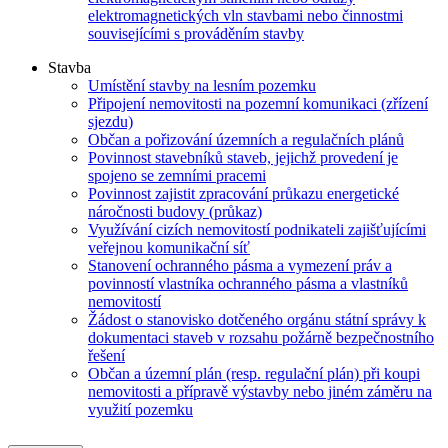
elektromagnetických vln stavbami nebo činnostmi
souvisejícími s prováděním stavby
Stavba
Umístění stavby na lesním pozemku
Připojení nemovitosti na pozemní komunikaci (zřízení
sjezdu)
Občan a pořizování územních a regulačních plánů
Povinnost stavebníků staveb, jejichž provedení je
spojeno se zemními pracemi
Povinnost zajistit zpracování průkazu energetické
náročnosti budovy (průkaz)
Využívání cizích nemovitostí podnikateli zajišťujícími
veřejnou komunikační síť
Stanovení ochranného pásma a vymezení práv a
povinností vlastníka ochranného pásma a vlastníků
nemovitostí
Žádost o stanovisko dotčeného orgánu státní správy k
dokumentaci staveb v rozsahu požárně bezpečnostního
řešení
Občan a územní plán (resp. regulační plán) při koupi
nemovitosti a přípravě výstavby nebo jiném záměru na
využití pozemku