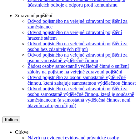
účastnících odboje a odporu proti komunismu
Zdravotní pojištění
Odvod pojistného na veřejné zdravotní pojištění za
zaměstnance
Odvod pojistného na veřejné zdravotní pojištění
hrazené státem
Odvod pojistného na veřejné zdravotní pojištění za
osobu bez zdanitelných příjmů
Odvod pojistného na veřejné zdravotní pojištění za
osobu samostatně výdělečně činnou
Žádost osoby samostatně výdělečně činné o snížení
zálohy na pojistné na veřejné zdravotní pojištění
Odvod pojistného za osobu samostatně výdělečně
činnou, která zahajuje samostatnou výdělečnou činnost
Odvod pojistného na veřejné zdravotní pojištění za
osobu samostatně výdělečně činnou, která je současně
zaměstnancem (a samostatná výdělečná činnost není
hlavním zdrojem příjmů)
Kultura
Církve
Návrh na evidenci evidované právnické osoby