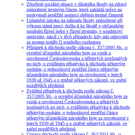
Zhoršení sociální situace v důsledku škody na zdraví
způsobené trestným činem, které zakládá právo na
poskytnutí peněžité pomoci obětem trestné činnosti
Uplatnění nároku na náhradu škody způsobené při
výkonu státní moci, došlo-li ke škodě v občanském
soudním řízení nebo v řízení trestním, v soudnictví
správním, jakož i v těch případech, kdy stát odpovídá
za postup notáře či soudního exekutora
Příplatek k důchodu podle zákona č. 357/2005 Sb., o
ocenění účastníků národního boje za vznik a
osvobození Československa a některých pozůstalých
po nich, o zvláštním příspěvku k důchodu některým
osobám, o jednorázové peněžní částce některým
účastníkům národního boje za osvobození v letech
1939 až 1945 a o změně některých zákonů, ve znění
pozdějších předpisů
Zvláštní příspěvek k důchodu podle zákona č.
357/2005 Sb., o ocenění účastníků národního boje za
vznik a osvobození Československa a některých
pozůstalých po nich, o zvláštním příspěvku k důchodu
některým osobám, o jednorázové peněžní částce
některým účastníkům národního boje za osvobození v
letech 1939 až 1945 a o změně některých zákonů, ve
znění pozdějších předpisů
Úprava důchodů podle zákona č. 262/2011 Sb., o