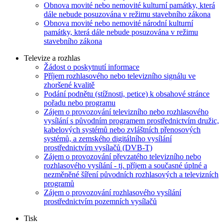
Obnova movité nebo nemovité kulturní památky, která
dále nebude posuzována v režimu stavebního zákona
Obnova movité nebo nemovité národní kulturní
památky, která dále nebude posuzována v režimu
stavebního zákona
Televize a rozhlas
Žádost o poskytnutí informace
Příjem rozhlasového nebo televizního signálu ve
zhoršené kvalitě
Podání podnětu (stížnosti, petice) k obsahové stránce
pořadu nebo programu
Zájem o provozování televizního nebo rozhlasového
vysílání s původním programem prostřednictvím družic,
kabelových systémů nebo zvláštních přenosových
systémů, a zemského digitálního vysílání
prostřednictvím vysílačů (DVB-T)
Zájem o provozování převzatého televizního nebo
rozhlasového vysílání - tj. příjem a současné úplné a
nezměněné šíření původních rozhlasových a televizních
programů
Zájem o provozování rozhlasového vysílání
prostřednictvím pozemních vysílačů
Tisk