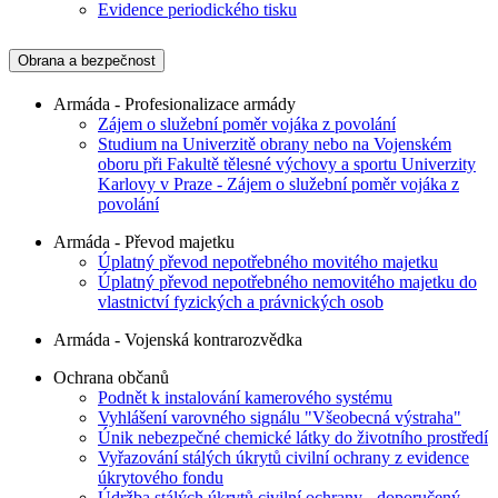
Evidence periodického tisku
Obrana a bezpečnost
Armáda - Profesionalizace armády
Zájem o služební poměr vojáka z povolání
Studium na Univerzitě obrany nebo na Vojenském
oboru při Fakultě tělesné výchovy a sportu Univerzity
Karlovy v Praze - Zájem o služební poměr vojáka z
povolání
Armáda - Převod majetku
Úplatný převod nepotřebného movitého majetku
Úplatný převod nepotřebného nemovitého majetku do
vlastnictví fyzických a právnických osob
Armáda - Vojenská kontrarozvědka
Ochrana občanů
Podnět k instalování kamerového systému
Vyhlášení varovného signálu "Všeobecná výstraha"
Únik nebezpečné chemické látky do životního prostředí
Vyřazování stálých úkrytů civilní ochrany z evidence
úkrytového fondu
Údržba stálých úkrytů civilní ochrany - doporučený