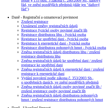
podle § 153 odst. 3 zákona č. 280/2009 Sb., daňový
řád, ve znění pozdějších předpisů (dále jen "daňový
řád")
Daně - Registrační a oznamovací povinnost
Zrušení registrace
Oznámení změny registračních údajů
Registrace fyzické osoby povinné značit líh
Registrace distributora lihu - fyzická osoba
Registrace ke spotřební dani - fyzická osoba
Registrace k energetické dani - fyzická osoba
Registrace distributora pohonných hmot - fyzická osoba
Změna registračních údajů distributora lihu / zrušení
registrace distributora lihu
Změna registračních údajů ke spotřební dani / zrušení
registrace ke spotřební dani
Změna registračních údajů k energetické dani / zrušení
registrace k energetické dani
Vydání povolení podle zákona č. 353/2003 Sb.,
o spotřebních daních, ve znění pozdějších předpisů
Změna registračních údajů osoby povinné značit líh /
zrušení registrace osoby povinné značit líh
Změna registračních údajů distributora pohonných
hmot / zrušení registrace distributora pohonných hmot
Daně - Ukončení činnosti