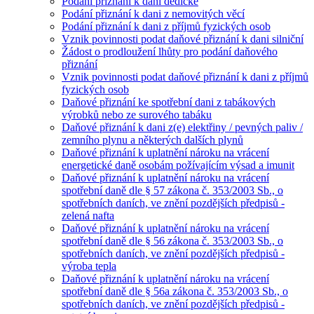
Podání přiznání k dani dědické
Podání přiznání k dani z nemovitých věcí
Podání přiznání k dani z příjmů fyzických osob
Vznik povinnosti podat daňové přiznání k dani silniční
Žádost o prodloužení lhůty pro podání daňového
přiznání
Vznik povinnosti podat daňové přiznání k dani z příjmů
fyzických osob
Daňové přiznání ke spotřební dani z tabákových
výrobků nebo ze surového tabáku
Daňové přiznání k dani z(e) elektřiny / pevných paliv /
zemního plynu a některých dalších plynů
Daňové přiznání k uplatnění nároku na vrácení
energetické daně osobám požívajícím výsad a imunit
Daňové přiznání k uplatnění nároku na vrácení
spotřební daně dle § 57 zákona č. 353/2003 Sb., o
spotřebních daních, ve znění pozdějších předpisů -
zelená nafta
Daňové přiznání k uplatnění nároku na vrácení
spotřební daně dle § 56 zákona č. 353/2003 Sb., o
spotřebních daních, ve znění pozdějších předpisů -
výroba tepla
Daňové přiznání k uplatnění nároku na vrácení
spotřební daně dle § 56a zákona č. 353/2003 Sb., o
spotřebních daních, ve znění pozdějších předpisů -