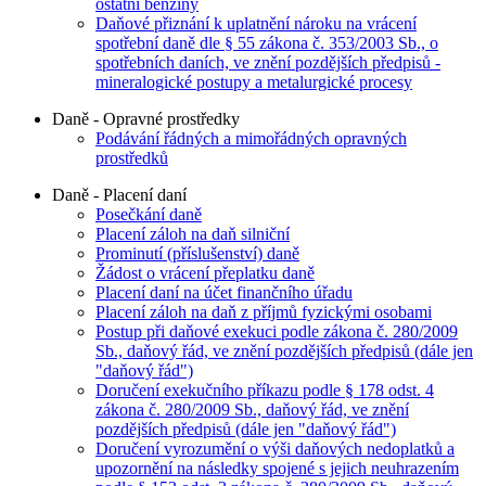
ostatní benziny
Daňové přiznání k uplatnění nároku na vrácení
spotřební daně dle § 55 zákona č. 353/2003 Sb., o
spotřebních daních, ve znění pozdějších předpisů -
mineralogické postupy a metalurgické procesy
Daně - Opravné prostředky
Podávání řádných a mimořádných opravných
prostředků
Daně - Placení daní
Posečkání daně
Placení záloh na daň silniční
Prominutí (příslušenství) daně
Žádost o vrácení přeplatku daně
Placení daní na účet finančního úřadu
Placení záloh na daň z příjmů fyzickými osobami
Postup při daňové exekuci podle zákona č. 280/2009
Sb., daňový řád, ve znění pozdějších předpisů (dále jen
"daňový řád")
Doručení exekučního příkazu podle § 178 odst. 4
zákona č. 280/2009 Sb., daňový řád, ve znění
pozdějších předpisů (dále jen "daňový řád")
Doručení vyrozumění o výši daňových nedoplatků a
upozornění na následky spojené s jejich neuhrazením