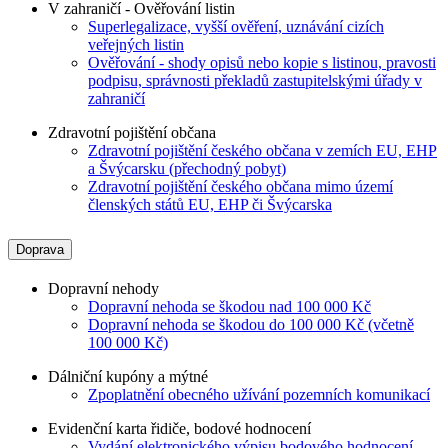
V zahraničí - Ověřování listin
Superlegalizace, vyšší ověření, uznávání cizích
veřejných listin
Ověřování - shody opisů nebo kopie s listinou, pravosti
podpisu, správnosti překladů zastupitelskými úřady v
zahraničí
Zdravotní pojištění občana
Zdravotní pojištění českého občana v zemích EU, EHP
a Švýcarsku (přechodný pobyt)
Zdravotní pojištění českého občana mimo území
členských států EU, EHP či Švýcarska
Doprava
Dopravní nehody
Dopravní nehoda se škodou nad 100 000 Kč
Dopravní nehoda se škodou do 100 000 Kč (včetně
100 000 Kč)
Dálniční kupóny a mýtné
Zpoplatnění obecného užívání pozemních komunikací
Evidenční karta řidiče, bodové hodnocení
Vydání elektronického výpisu bodového hodnocení