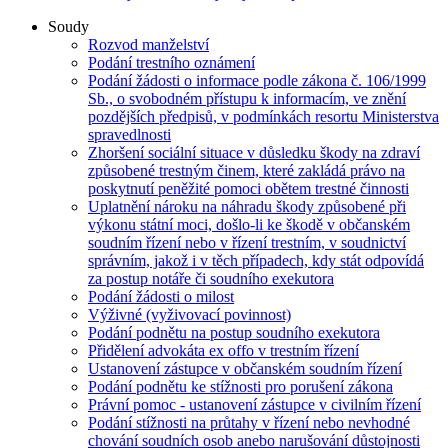
Soudy
Rozvod manželství
Podání trestního oznámení
Podání žádosti o informace podle zákona č. 106/1999
Sb., o svobodném přístupu k informacím, ve znění
pozdějších předpisů, v podmínkách resortu Ministerstva
spravedlnosti
Zhoršení sociální situace v důsledku škody na zdraví
způsobené trestným činem, které zakládá právo na
poskytnutí peněžité pomoci obětem trestné činnosti
Uplatnění nároku na náhradu škody způsobené při
výkonu státní moci, došlo-li ke škodě v občanském
soudním řízení nebo v řízení trestním, v soudnictví
správním, jakož i v těch případech, kdy stát odpovídá
za postup notáře či soudního exekutora
Podání žádosti o milost
Výživné (vyživovací povinnost)
Podání podnětu na postup soudního exekutora
Přidělení advokáta ex offo v trestním řízení
Ustanovení zástupce v občanském soudním řízení
Podání podnětu ke stížnosti pro porušení zákona
Právní pomoc - ustanovení zástupce v civilním řízení
Podání stížnosti na průtahy v řízení nebo nevhodné
chování soudních osob anebo narušování důstojnosti