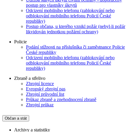
postup pro vlastníky úkrytů
Odcizení mobilního telefonu (zablokování nebo
odblokování mobilního telefonu Policií České
republiky)
Postup občana, u kterého vznikl požár (nebyl-li požár
likvidován jednotkou požární ochrany)
Policie
Podání stížnosti na příslušníka či zaměstnance Policie
České republiky
Odcizení mobilního telefonu (zablokování nebo
odblokování mobilního telefonu Policií České
republiky)
Zbraně a střelivo
Zbrojní licence
Evropský zbrojní pas
Zbrojní průvodní list
Průkaz zbraně a znehodnocení zbraně
Zbrojní průkaz
Občan a stát
Archivy a statistiky