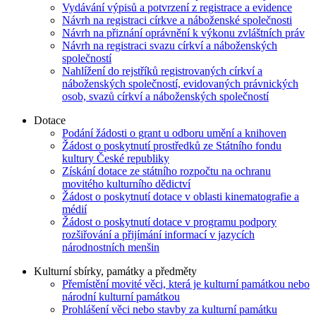
Vydávání výpisů a potvrzení z registrace a evidence
Návrh na registraci církve a náboženské společnosti
Návrh na přiznání oprávnění k výkonu zvláštních práv
Návrh na registraci svazu církví a náboženských
společností
Nahlížení do rejstříků registrovaných církví a
náboženských společností, evidovaných právnických
osob, svazů církví a náboženských společností
Dotace
Podání žádosti o grant u odboru umění a knihoven
Žádost o poskytnutí prostředků ze Státního fondu
kultury České republiky
Získání dotace ze státního rozpočtu na ochranu
movitého kulturního dědictví
Žádost o poskytnutí dotace v oblasti kinematografie a
médií
Žádost o poskytnutí dotace v programu podpory
rozšiřování a přijímání informací v jazycích
národnostních menšin
Kulturní sbírky, památky a předměty
Přemístění movité věci, která je kulturní památkou nebo
národní kulturní památkou
Prohlášení věci nebo stavby za kulturní památku