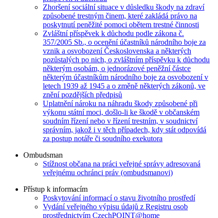
Zhoršení sociální situace v důsledku škody na zdraví
způsobené trestným činem, které zakládá právo na
poskytnutí peněžité pomoci obětem trestné činnosti
Zvláštní příspěvek k důchodu podle zákona č.
357/2005 Sb., o ocenění účastníků národního boje za
vznik a osvobození Československa a některých
pozůstalých po nich, o zvláštním příspěvku k důchodu
některým osobám, o jednorázové peněžní částce
některým účastníkům národního boje za osvobození v
letech 1939 až 1945 a o změně některých zákonů, ve
znění pozdějších předpisů
Uplatnění nároku na náhradu škody způsobené při
výkonu státní moci, došlo-li ke škodě v občanském
soudním řízení nebo v řízení trestním, v soudnictví
správním, jakož i v těch případech, kdy stát odpovídá
za postup notáře či soudního exekutora
Ombudsman
Stížnost občana na práci veřejné správy adresovaná
veřejnému ochránci práv (ombudsmanovi)
Přístup k informacím
Poskytování informací o stavu životního prostředí
Vydání veřejného výpisu údajů z Registru osob
prostřednictvím CzechPOINT@home