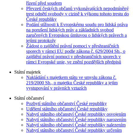
řízení před soudem
Převzetí českých občanů vykonávajících nepodmíněný
trest odnětí svobody v cizině k výkonu tohoto trestu do
České republiky
Podání stížnosti k Evropskému soudu pro lidská práva
na porušení lidských práv a základních svobod
zaručených Evropskou úmluvou o lidských právech a
jejími protokoly
Žádost o zajištění právní pomoci v přeshraničních
sporech v rámci EU podle zákona č. 629/2004 Sb., o
zajištění právní pomoci v přeshraničních sporech v
rámci Evropské unie, ve znění pozdějších předpisů
Státní majetek
Nakládání s majetkem státu ve smyslu zákona č.
219/2000 Sb., o majetku České republiky a jejím
vystupování v právních vztazích
Státní občanství
Pozbytí státního občanství České republiky
Udělení státního občanství České republiky
Nabytí státního občanství České republiky osvojením
Nabytí státního občanství České republiky narozením
Nabytí státního občanství České republiky nalezením
Nabytí státního občanství České republiky určením