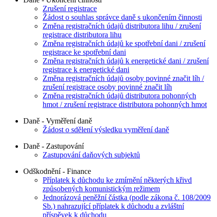
Zrušení registrace
Žádost o souhlas správce daně s ukončením činnosti
Změna registračních údajů distributora lihu / zrušení
registrace distributora lihu
Změna registračních údajů ke spotřební dani / zrušení
registrace ke spotřební dani
Změna registračních údajů k energetické dani / zrušení
registrace k energetické dani
Změna registračních údajů osoby povinné značit líh /
zrušení registrace osoby povinné značit líh
Změna registračních údajů distributora pohonných
hmot / zrušení registrace distributora pohonných hmot
Daně - Vyměření daně
Žádost o sdělení výsledku vyměření daně
Daně - Zastupování
Zastupování daňových subjektů
Odškodnění - Finance
Příplatek k důchodu ke zmírnění některých křivd
způsobených komunistickým režimem
Jednorázová peněžní částka (podle zákona č. 108/2009
Sb.) nahrazující příplatek k důchodu a zvláštní
příspěvek k důchodu