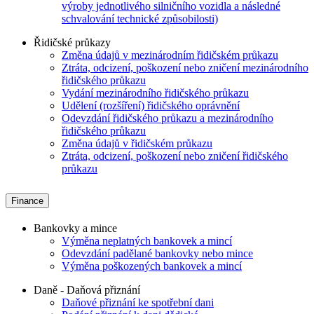
výroby jednotlivého silničního vozidla a následné
schvalování technické způsobilosti)
Řidičské průkazy
Změna údajů v mezinárodním řidičském průkazu
Ztráta, odcizení, poškození nebo zničení mezinárodního
řidičského průkazu
Vydání mezinárodního řidičského průkazu
Udělení (rozšíření) řidičského oprávnění
Odevzdání řidičského průkazu a mezinárodního
řidičského průkazu
Změna údajů v řidičském průkazu
Ztráta, odcizení, poškození nebo zničení řidičského
průkazu
Finance
Bankovky a mince
Výměna neplatných bankovek a mincí
Odevzdání padělané bankovky nebo mince
Výměna poškozených bankovek a mincí
Daně - Daňová přiznání
Daňové přiznání ke spotřební dani