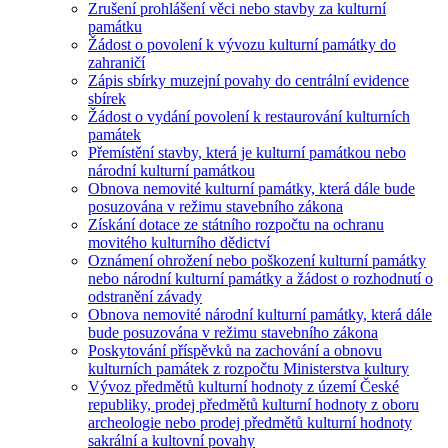
Zrušení prohlášení věci nebo stavby za kulturní
památku
Žádost o povolení k vývozu kulturní památky do
zahraničí
Zápis sbírky muzejní povahy do centrální evidence
sbírek
Žádost o vydání povolení k restaurování kulturních
památek
Přemístění stavby, která je kulturní památkou nebo
národní kulturní památkou
Obnova nemovité kulturní památky, která dále bude
posuzována v režimu stavebního zákona
Získání dotace ze státního rozpočtu na ochranu
movitého kulturního dědictví
Oznámení ohrožení nebo poškození kulturní památky
nebo národní kulturní památky a žádost o rozhodnutí o
odstranění závady
Obnova nemovité národní kulturní památky, která dále
bude posuzována v režimu stavebního zákona
Poskytování příspěvků na zachování a obnovu
kulturních památek z rozpočtu Ministerstva kultury
Vývoz předmětů kulturní hodnoty z území České
republiky, prodej předmětů kulturní hodnoty z oboru
archeologie nebo prodej předmětů kulturní hodnoty
sakrální a kultovní povahy