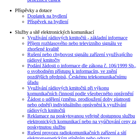
Příspěvky a dotace
Doplatek na bydlení
Příspěvek na bydlení
Služby a sítě elektronických komunikací
Využívání rádiových kmitočtů - základní informace
Příjem rozhlasového nebo televizního signálu ve
zhoršené kvalitě
Rušení nebo chybovost signálu zařízení využívajícího
rádiové kmitočty
Podání žádosti o informace dle zákona č. 106/1999 Sb.,
o svobodném přístupu k informacím, ve znění
pozdějších předpisů, Českému telekomunikačnímu
úřadu
Využívání rádiových kmitočtů při výkonu
komunikačních činností podle všeobecného oprávnění
Žádost o udělení (změnu, prodloužení doby platnosti
nebo odnětí) individuálního oprávnění k využívání
rádiových kmitočtů
Reklamace na poskytovanou veřejně dostupnou službu
elektronických komunikací nebo na vyúčtování ceny za
poskytnutou službu
Rušení provozu radiokomunikačních zařízení a sítí
elektromagnetickým stíněním nebo odrazy