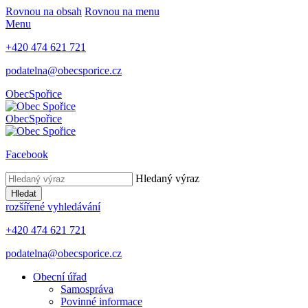
Rovnou na obsah
Rovnou na menu
Menu
+420 474 621 721
podatelna@obecsporice.cz
Obec
Spořice
Obec
Spořice
Facebook
Hledaný výraz
Hledat
rozšířené vyhledávání
+420 474 621 721
podatelna@obecsporice.cz
Obecní úřad
Samospráva
Povinné informace