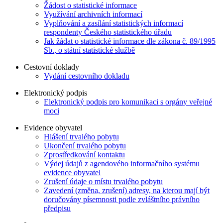
Žádost o statistické informace
Využívání archivních informací
Vyplňování a zasílání statistických informací
respondenty Českého statistického úřadu
Jak žádat o statistické informace dle zákona č. 89/1995
Sb., o státní statistické službě
Cestovní doklady
Vydání cestovního dokladu
Elektronický podpis
Elektronický podpis pro komunikaci s orgány veřejné
moci
Evidence obyvatel
Hlášení trvalého pobytu
Ukončení trvalého pobytu
Zprostředkování kontaktu
Výdej údajů z agendového informačního systému
evidence obyvatel
Zrušení údaje o místu trvalého pobytu
Zavedení (změna, zrušení) adresy, na kterou mají být
doručovány písemnosti podle zvláštního právního
předpisu