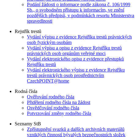
Podání žádosti o informace podle zákona č. 106/1999
Sb., o svobodném přístupu k informacím, ve znění
pozdějších předpisů, v podmínkách resortu Ministerstva
spravedlnosti
Rejstřík trestů
Vydání výpisu z evidence Rejstříku trestů právnických
osob fyzickým osobám
Vydání výpisu a opisu z evidence Rejstříku trestů
právnických osob orgánům veřejné moci
Vydání elektronického opisu z evidence přestupků
Rejstříku trestů
Vydání elektronického výpisu z evidence Rejstříku
trestů právnických osob prostřednictvím
CzechPOINT@home
Rodná čísla
Ověřování rodného čísla
Přidělení rodného čísla na žádost
Osvědčování rodného čísla
Potvrzování změny rodného čísla
Seznamy StB
Zpřístupnění svazků a dalších archivních materiálů
vzniklých činností bývalých bezpečnostních složek