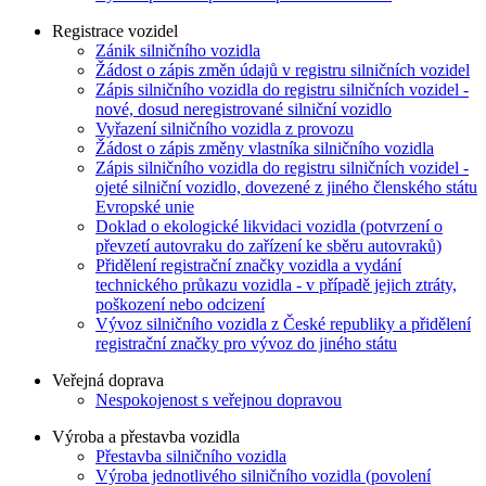
Registrace vozidel
Zánik silničního vozidla
Žádost o zápis změn údajů v registru silničních vozidel
Zápis silničního vozidla do registru silničních vozidel -
nové, dosud neregistrované silniční vozidlo
Vyřazení silničního vozidla z provozu
Žádost o zápis změny vlastníka silničního vozidla
Zápis silničního vozidla do registru silničních vozidel -
ojeté silniční vozidlo, dovezené z jiného členského státu
Evropské unie
Doklad o ekologické likvidaci vozidla (potvrzení o
převzetí autovraku do zařízení ke sběru autovraků)
Přidělení registrační značky vozidla a vydání
technického průkazu vozidla - v případě jejich ztráty,
poškození nebo odcizení
Vývoz silničního vozidla z České republiky a přidělení
registrační značky pro vývoz do jiného státu
Veřejná doprava
Nespokojenost s veřejnou dopravou
Výroba a přestavba vozidla
Přestavba silničního vozidla
Výroba jednotlivého silničního vozidla (povolení