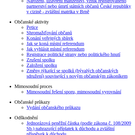
Narození, uzavření manželství, vznik registrovaného
partnerství nebo úmrtí státních občanů České republiky
v cizině - zvláštní matrika v Brně
Občanské aktivity
Petice
Shromažďování občanů
Konání veřejných sbírek
Jak se koná místní referendum
Jak vyhlásit místní referendum
Registrace politické strany nebo politického hnutí
Zrušení spolku
Založení spolku
Změny týkající se spolků (bývalých občanských
sdružení) související s novým občanským zákoníkem
Mimosoudní proces
Mimosoudní řešení sporu, mimosoudní vyrovnání
Občanské průkazy
Vydání občanského průkazu
Odškodnění
Jednorázová peněžní částka (podle zákona č. 108/2009
Sb.) nahrazující příplatek k důchodu a zvláštní
příspěvek k důchodu