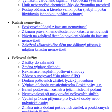
Vyhlášení varovného signálu "Všeobecná výstraha"
Únik nebezpečné chemické látky do životního prostředí
Postup občana, u kterého vznikl požár (nebyl-li požár
likvidován jednotkou požární ochrany)
Katastr nemovitostí
Poskytování údajů z katastru nemovitostí
Záznam práva k nemovitostem do katastru nemovitostí
Návrh na zahájení řízení o povolení vkladu do katastru
nemovitostí
Založení zákaznického účtu pro dálkový přístup k
údajům katastru nemovitostí
Poštovní služby
Zásilky do zahraničí
Změna výplaty důchodu
Reklamace nesplnění poštovní smlouvy
Žádost o spojovací číslo plátce SIPO
Dodání poštovních zásilek fyzickým osobám
Výplata důchodu prostřednictvím České pošty, s.p.
Balení poštovních zásilek a jejich následné podání
Nesrovnalosti při poskytování poštovních služeb
Vydání průkazu příjemce pro fyzické osoby nebo
právnické osoby
Změna místa dodání poštovních zásilek a poukázaných
peněžních částek