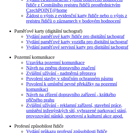
řidiče z Centrálního registru řidičů prostřednictvím
CzechPOINT@home
Žádost o výpis z evidenční karty řidiče nebo o výpis z
registru řidičů o záznamech v bodovém hodnocení
Paměťové karty (digitální tachograf)
Vydání paměťové karty řidiče pro digitální tachograf
Vydání paměťové karty vozidla pro digitální tachograf
Vydání paměťové servisní karty pro digitální tachograf
Pozemní komunikace
Uzavírka pozemní komunikace
Návrh na změnu dopravního značení
Zvláštní užívání - nadměrná přeprava
Povolení stavby v silničním ochranném pásmu
Povolení k umístění pevné překážky na pozemní
komunikaci
Návrh na zřízení dopravního zařízení - krátkého
příčného prahu
Zvláštní užívání - reklamní zařízení, stavební práce,
umístění inženýrských sítí, vyhrazené parkovací stání,
provozování stánků, sportovní a kulturní akce apod.
Profesní způsobilost řidiče
Vydání průkazu profesní způsobilosti řidiče