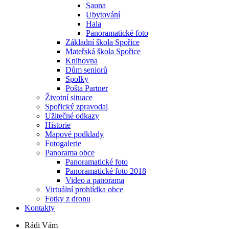
Sauna
Ubytování
Hala
Panoramatické foto
Základní škola Spořice
Mateřská škola Spořice
Knihovna
Dům seniorů
Spolky
Pošta Partner
Životní situace
Spořický zpravodaj
Užitečné odkazy
Historie
Mapové podklady
Fotogalerie
Panorama obce
Panoramatické foto
Panoramatické foto 2018
Video a panorama
Virtuální prohlídka obce
Fotky z dronu
Kontakty
Rádi Vám