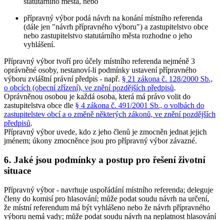
statutárního města, nebo
přípravný výbor podá návrh na konání místního referenda
(dále jen "návrh přípravného výboru") a zastupitelstvo obce
nebo zastupitelstvo statutárního města rozhodne o jeho
vyhlášení.
Přípravný výbor tvoří pro účely místního referenda nejméně 3
oprávněné osoby, nestanoví-li podmínky ustavení přípravného
výboru zvláštní právní předpis - např.
§ 21 zákona č. 128/2000 Sb.,
o obcích (obecní zřízení), ve znění pozdějších předpisů
.
Oprávněnou osobou je každá osoba, která má právo volit do
zastupitelstva obce dle
§ 4 zákona č. 491/2001 Sb., o volbách do
zastupitelstev obcí a o změně některých zákonů, ve znění pozdějších
předpisů
.
Přípravný výbor uvede, kdo z jeho členů je zmocněn jednat jejich
jménem; úkony zmocněnce jsou pro přípravný výbor závazné.
6. Jaké jsou podmínky a postup pro řešení životní
situace
Přípravný výbor - navrhuje uspořádání místního referenda; deleguje
členy do komisí pro hlasování; může podat soudu návrh na určení,
že místní referendum má být vyhlášeno nebo že návrh přípravného
výboru nemá vady; může podat soudu návrh na neplatnost hlasování