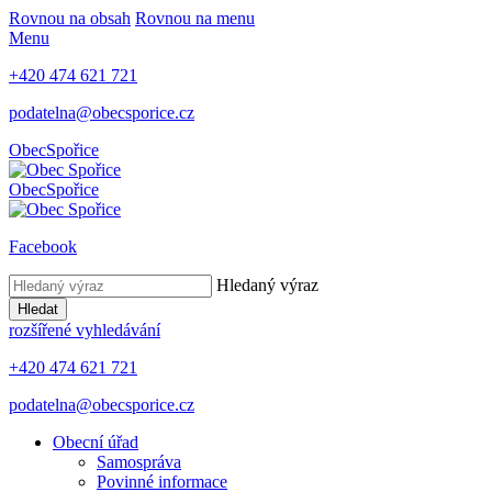
Rovnou na obsah
Rovnou na menu
Menu
+420 474 621 721
podatelna@obecsporice.cz
Obec
Spořice
Obec
Spořice
Facebook
Hledaný výraz
Hledat
rozšířené vyhledávání
+420 474 621 721
podatelna@obecsporice.cz
Obecní úřad
Samospráva
Povinné informace