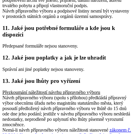
podpisovém archu své jméno, příjmení, datum narození, adresu
trvalého pobytu a připojí vlastnoruční podpis.
Návrh přípravného výboru a podpisové listiny nesmí být vystaveny
v prostorách státních orgánů a orgánů územní samosprávy.
11. Jaké jsou potřebné formuláře a kde jsou k
dispozici
Předepsané formuláře nejsou stanoveny.
12. Jaké jsou poplatky a jak je lze uhradit
Správní ani jiné poplatky nejsou stanoveny.
13. Jaké jsou lhůty pro vyřízení
Přezkoumání náležitostí návrhu přípravného výboru
Návrh přípravného výboru (spolu s přílohou) předkládá přípravný
výbor obecnímu úřadu nebo magistrátu statutárního města, který
posoudí předložený návrh přípravného výboru ve lhůtě do 15 dnů
ode dne jeho podání; jestliže v návrhu přípravného výboru neshledá
nedostatky, neprodleně po uplynutí této lhůty písemně vyrozumí
zmocněnce.
Nemá-li návrh přípravného výboru náležitosti stanovené
zákonem č.