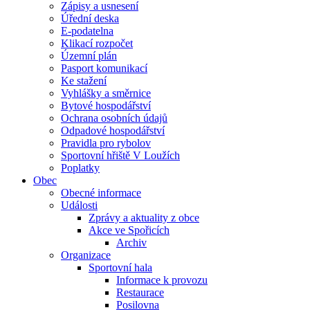
Zápisy a usnesení
Úřední deska
E-podatelna
Klikací rozpočet
Územní plán
Pasport komunikací
Ke stažení
Vyhlášky a směrnice
Bytové hospodářství
Ochrana osobních údajů
Odpadové hospodářství
Pravidla pro rybolov
Sportovní hřiště V Loužích
Poplatky
Obec
Obecné informace
Události
Zprávy a aktuality z obce
Akce ve Spořicích
Archiv
Organizace
Sportovní hala
Informace k provozu
Restaurace
Posilovna