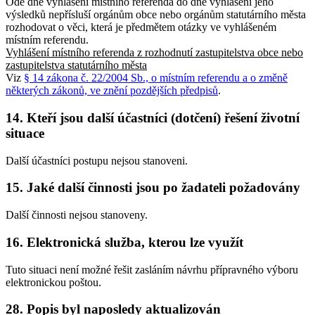
Ode dne vyhlášení místního referenda do dne vyhlášení jeho
výsledků nepřísluší orgánům obce nebo orgánům statutárního města
rozhodovat o věci, která je předmětem otázky ve vyhlášeném
místním referendu.
Vyhlášení místního referenda z rozhodnutí zastupitelstva obce nebo
zastupitelstva statutárního města
Viz
§ 14 zákona č. 22/2004 Sb., o místním referendu a o změně
některých zákonů, ve znění pozdějších předpisů
.
14. Kteří jsou další účastníci (dotčení) řešení životní
situace
Další účastníci postupu nejsou stanoveni.
15. Jaké další činnosti jsou po žadateli požadovány
Další činnosti nejsou stanoveny.
16. Elektronická služba, kterou lze využít
Tuto situaci není možné řešit zasláním návrhu přípravného výboru
elektronickou poštou.
28. Popis byl naposledy aktualizován