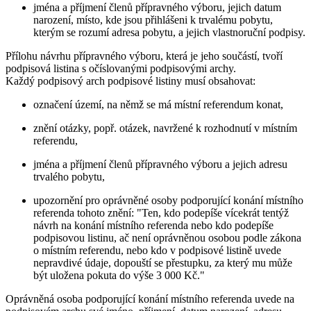
jména a příjmení členů přípravného výboru, jejich datum
narození, místo, kde jsou přihlášeni k trvalému pobytu,
kterým se rozumí adresa pobytu, a jejich vlastnoruční podpisy.
Přílohu návrhu přípravného výboru, která je jeho součástí, tvoří
podpisová listina s očíslovanými podpisovými archy.
Každý podpisový arch podpisové listiny musí obsahovat:
označení území, na němž se má místní referendum konat,
znění otázky, popř. otázek, navržené k rozhodnutí v místním
referendu,
jména a příjmení členů přípravného výboru a jejich adresu
trvalého pobytu,
upozornění pro oprávněné osoby podporující konání místního
referenda tohoto znění: "Ten, kdo podepíše vícekrát tentýž
návrh na konání místního referenda nebo kdo podepíše
podpisovou listinu, ač není oprávněnou osobou podle zákona
o místním referendu, nebo kdo v podpisové listině uvede
nepravdivé údaje, dopouští se přestupku, za který mu může
být uložena pokuta do výše 3 000 Kč."
Oprávněná osoba podporující konání místního referenda uvede na