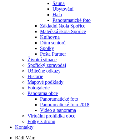
Sauna
Ubytování
Hala
Panoramatické foto
Základní škola Spořice
Mateřská škola Spořice
Knihovna
Dům seniorů
Spolky
Pošta Partner
Životní situace
Spořický zpravodaj
Užitečné odkazy
Historie
Mapové podklady
Fotogalerie
Panorama obce
Panoramatické foto
Panoramatické foto 2018
Video a panorama
Virtuální prohlídka obce
Fotky z dronu
Kontakty
Rádi Vám