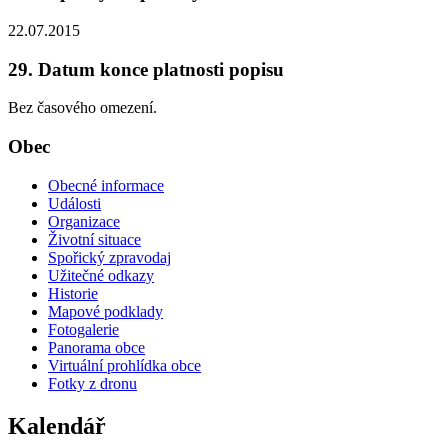
22.07.2015
29. Datum konce platnosti popisu
Bez časového omezení.
Obec
Obecné informace
Události
Organizace
Životní situace
Spořický zpravodaj
Užitečné odkazy
Historie
Mapové podklady
Fotogalerie
Panorama obce
Virtuální prohlídka obce
Fotky z dronu
Kalendář