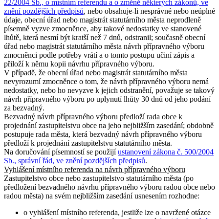
22/2004 Sb., o místním referendu a o změně některých zákonů, ve
znění pozdějších předpisů
, nebo obsahuje-li nesprávné nebo neúplné
údaje, obecní úřad nebo magistrát statutárního města neprodleně
písemně vyzve zmocněnce, aby takové nedostatky ve stanovené
lhůtě, která nesmí být kratší než 7 dnů, odstranil; současně obecní
úřad nebo magistrát statutárního města návrh přípravného výboru
zmocněnci podle potřeby vrátí a o tomto postupu učiní zápis a
přiloží k němu kopii návrhu přípravného výboru.
V případě, že obecní úřad nebo magistrát statutárního města
nevyrozumí zmocněnce o tom, že návrh přípravného výboru nemá
nedostatky, nebo ho nevyzve k jejich odstranění, považuje se takový
návrh přípravného výboru po uplynutí lhůty 30 dnů od jeho podání
za bezvadný.
Bezvadný návrh přípravného výboru předloží rada obce k
projednání zastupitelstvu obce na jeho nejbližším zasedání; obdobně
postupuje rada města, která bezvadný návrh přípravného výboru
předloží k projednání zastupitelstvu statutárního města.
Na doručování písemností se použijí
ustanovení zákona č. 500/2004
Sb., správní řád, ve znění pozdějších předpisů
.
Vyhlášení místního referenda na návrh přípravného výboru
Zastupitelstvo obce nebo zastupitelstvo statutárního města (po
předložení bezvadného návrhu přípravného výboru radou obce nebo
radou města) na svém nejbližším zasedání usnesením rozhodne:
o vyhlášení místního referenda, jestliže lze o navržené otázce