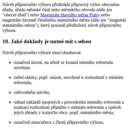
Návrh přípravného výboru předkládá přípravný výbor obecnímu
úřadu, úřadu městské části nebo městského obvodu (dále jen
"obecní úřad") nebo
Magistrátu hlavního města Prahy
nebo
magistrátu územně členěného statutárního města (dále jen "magistrát
statutárního města"), který posoudí předložený návrh přípravného
výboru.
10. Jaké doklady je nutné mít s sebou
Návrh přípravného výboru musí obsahovat:
označení území, na němž se konání místního referenda
navrhuje,
znění otázky, popř. otázek, navržené k rozhodnutí v místním
referendu,
odůvodnění návrhu,
odhad nákladů spojených s provedením místního referenda a
realizací rozhodnutí přijatého v místním referendu a způsob
jejich úhrady z rozpočtu obce, popř. statutárního města,
označení zmocněnce z členů přípravného výboru,