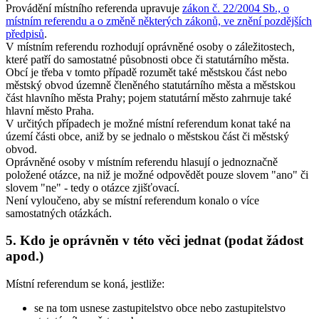
Provádění místního referenda upravuje
zákon č. 22/2004 Sb., o
místním referendu a o změně některých zákonů, ve znění pozdějších
předpisů
.
V místním referendu rozhodují oprávněné osoby o záležitostech,
které patří do samostatné působnosti obce či statutárního města.
Obcí je třeba v tomto případě rozumět také městskou část nebo
městský obvod územně členěného statutárního města a městskou
část hlavního města Prahy; pojem statutární město zahrnuje také
hlavní město Praha.
V určitých případech je možné místní referendum konat také na
území části obce, aniž by se jednalo o městskou část či městský
obvod.
Oprávněné osoby v místním referendu hlasují o jednoznačně
položené otázce, na niž je možné odpovědět pouze slovem "ano" či
slovem "ne" - tedy o otázce zjišťovací.
Není vyloučeno, aby se místní referendum konalo o více
samostatných otázkách.
5. Kdo je oprávněn v této věci jednat (podat žádost
apod.)
Místní referendum se koná, jestliže:
se na tom usnese zastupitelstvo obce nebo zastupitelstvo