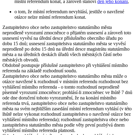
místní referendum konat, a zároveň stanoví
den jeho konání
,
o tom, že místní referendum nevyhlásí, jestliže o navržené
otázce nelze místní referendum konat.
Zastupitelstvo obce nebo zastupitelstvo statutárního města
neprodleně vyrozumí zmocněnce o přijatém usnesení a zároveň toto
usnesení vyvěsí na úřední desce příslušného obecního úřadu po
dobu 15 dnů; usnesení zastupitelstva statutárního města se vyvěsí
neprodleně po dobu 15 dnů na úřední desce magistrátu statutárního
města a na úředních deskách úřadů všech městských částí nebo
městských obvodů.
Obdobně postupuje příslušné zastupitelstvo při vyhlášení místního
referenda na základě rozhodnutí soudu.
Zastupitelstvo obce nebo zastupitelstvo statutárního města může o
otázce navržené k rozhodnutí v místním referendu rozhodnout bez
vyhlášení místního referenda - o tomto rozhodnutí neprodleně
písemně vyrozumí zmocněnce; prohlásí-li zmocněnec ve lhůtě 7 dnů
ode dne doručení tohoto vyrozumění, že na konání místního
referenda trvá, zastupitelstvo obce nebo zastupitelstvo statutárního
města na svém nejbližším zasedání místní referendum vyhlásí (v této
lhůtě nelze vykonat rozhodnutí zastupitelstva o navržené otázce bez
vyhlášení místního referenda); rozhodnutí zastupitelstva obce nebo
zastupitelstva statutárního města podle věty první pozbývá dnem
vyhlášení místního referenda platnosti.