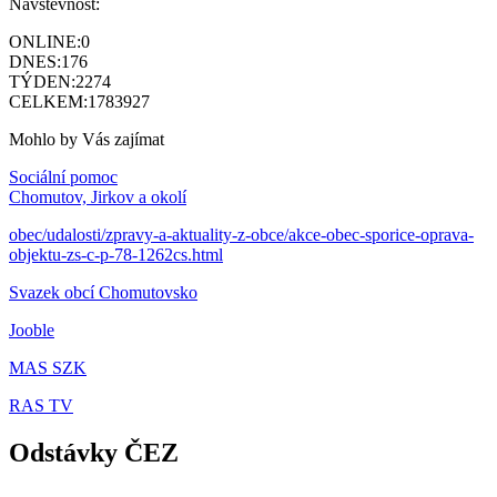
Návštěvnost:
ONLINE:
0
DNES:
176
TÝDEN:
2274
CELKEM:
1783927
Mohlo by Vás zajímat
Sociální pomoc
Chomutov, Jirkov a okolí
obec/udalosti/zpravy-a-aktuality-z-obce/akce-obec-sporice-oprava-
objektu-zs-c-p-78-1262cs.html
Svazek obcí Chomutovsko
Jooble
MAS SZK
RAS TV
Odstávky ČEZ