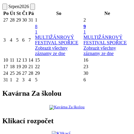
Srpen
2026
Po
Út
St
Čt
Pá
So
Ne
27
28
29
30
31
1
2
8
9
1
1
MULTIŽÁNROVÝ
MULTIŽÁNROVÝ
3
4
5
6
7
FESTIVAL SPOŘICE
FESTIVAL SPOŘICE
Zobrazit všechny
Zobrazit všechny
záznamy ze dne
záznamy ze dne
10
11
12
13
14
15
16
17
18
19
20
21
22
23
24
25
26
27
28
29
30
31
1
2
3
4
5
6
Kavárna Za školou
Klikací rozpočet