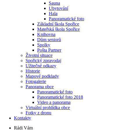
Sauna
Ubytování
Hala
Panoramatické foto
Základní škola Spořice
Mateřská škola Spořice
Knihovna
Dům seniorů
Spolky
Pošta Partner
Životní situace
Spořický zpravodaj
Užitečné odkazy
Historie
Mapové podklady
Fotogalerie
Panorama obce
Panoramatické foto
Panoramatické foto 2018
Video a panorama
Virtuální prohlídka obce
Fotky z dronu
Kontakty
Rádi Vám