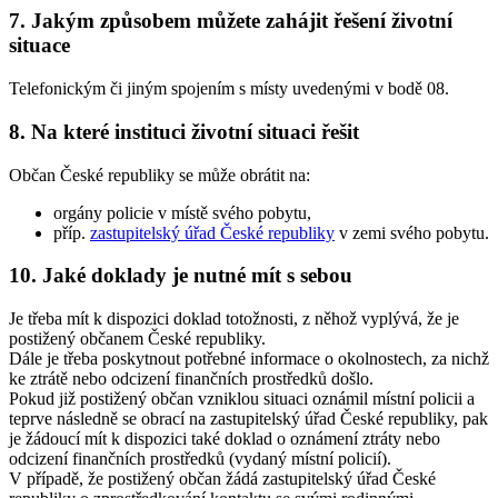
7. Jakým způsobem můžete zahájit řešení životní
situace
Telefonickým či jiným spojením s místy uvedenými v bodě 08.
8. Na které instituci životní situaci řešit
Občan České republiky se může obrátit na:
orgány policie v místě svého pobytu,
příp.
zastupitelský úřad České republiky
v zemi svého pobytu.
10. Jaké doklady je nutné mít s sebou
Je třeba mít k dispozici doklad totožnosti, z něhož vyplývá, že je
postižený občanem České republiky.
Dále je třeba poskytnout potřebné informace o okolnostech, za nichž
ke ztrátě nebo odcizení finančních prostředků došlo.
Pokud již postižený občan vzniklou situaci oznámil místní policii a
teprve následně se obrací na zastupitelský úřad České republiky, pak
je žádoucí mít k dispozici také doklad o oznámení ztráty nebo
odcizení finančních prostředků (vydaný místní policií).
V případě, že postižený občan žádá zastupitelský úřad České