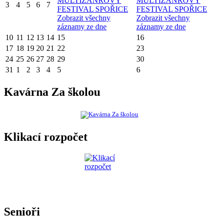
MULTIŽÁNROVÝ
MULTIŽÁNROVÝ
3
4
5
6
7
FESTIVAL SPOŘICE
FESTIVAL SPOŘICE
Zobrazit všechny
Zobrazit všechny
záznamy ze dne
záznamy ze dne
10
11
12
13
14
15
16
17
18
19
20
21
22
23
24
25
26
27
28
29
30
31
1
2
3
4
5
6
Kavárna Za školou
Klikací rozpočet
Senioři