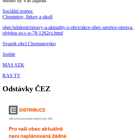
Mohlo by Vás zajímat
Sociální pomoc
Chomutov, Jirkov a okolí
obec/udalosti/zpravy-a-aktuality-z-obce/akce-obec-sporice-oprava-
objektu-zs-c-p-78-1262cs.html
Svazek obcí Chomutovsko
Jooble
MAS SZK
RAS TV
Odstávky ČEZ