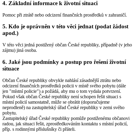
4. Základní informace k životní situaci
Pomoc při ztrátě nebo odcizení finančních prostředků v zahraničí.
5. Kdo je oprávněn v této věci jednat (podat žádost
apod.)
V této věci jedná postižený občan České republiky, případně (v jeho
zájmu) jiná osoba.
6. Jaké jsou podmínky a postup pro řešení životní
situace
Občan České republiky obvykle nahlásí zásadnější ztrátu nebo
odcizení finančních prostředků policii v místě svého pobytu (dále
jen "místní policie") a požádá, aby mu o tom vydala potvrzení.
Pokud však občan České republiky není schopen řešit situaci s
místní policií samostatně, může se obrátit (doporučujeme
neprodleně) na zastupitelský úřad České republiky v zemi svého
pobytu.
Zastupitelský úřad České republiky pomůže postiženému občanovi
radou, jak situaci řešit, zprostředkováním kontaktu s místní policií,
příp. s rodinnými příslušníky či přáteli.