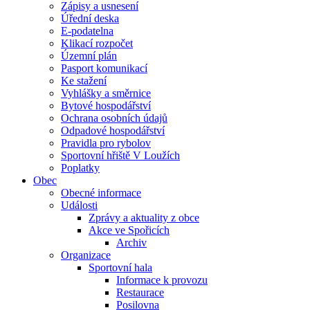
Zápisy a usnesení
Úřední deska
E-podatelna
Klikací rozpočet
Územní plán
Pasport komunikací
Ke stažení
Vyhlášky a směrnice
Bytové hospodářství
Ochrana osobních údajů
Odpadové hospodářství
Pravidla pro rybolov
Sportovní hřiště V Loužích
Poplatky
Obec
Obecné informace
Události
Zprávy a aktuality z obce
Akce ve Spořicích
Archiv
Organizace
Sportovní hala
Informace k provozu
Restaurace
Posilovna