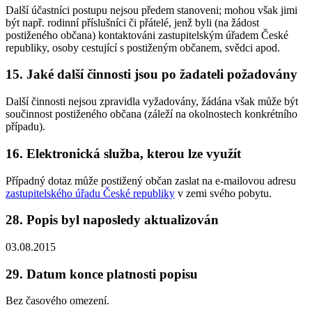
Další účastníci postupu nejsou předem stanoveni; mohou však jimi
být např. rodinní příslušníci či přátelé, jenž byli (na žádost
postiženého občana) kontaktováni zastupitelským úřadem České
republiky, osoby cestující s postiženým občanem, svědci apod.
15. Jaké další činnosti jsou po žadateli požadovány
Další činnosti nejsou zpravidla vyžadovány, žádána však může být
součinnost postiženého občana (záleží na okolnostech konkrétního
případu).
16. Elektronická služba, kterou lze využít
Případný dotaz může postižený občan zaslat na e-mailovou adresu
zastupitelského úřadu České republiky
v zemi svého pobytu.
28. Popis byl naposledy aktualizován
03.08.2015
29. Datum konce platnosti popisu
Bez časového omezení.