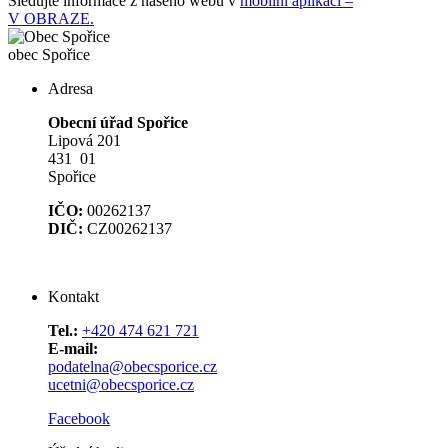
Sledujte informace z našeho webu v
mobilní aplikaci –
V OBRAZE.
obec
Spořice
Adresa
Obecní úřad Spořice
Lipová 201
431 01
Spořice
IČO:
00262137
DIČ:
CZ00262137
Kontakt
Tel.:
+420 474 621 721
E-mail:
podatelna@obecsporice.cz
ucetni@obecsporice.cz
Facebook