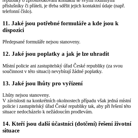
republiky o zprostředkování kontaktu se svými rodinnými
příslušníky či přáteli, je třeba sdělit jejich kontaktní údaje (např.
telefonní číslo).
11. Jaké jsou potřebné formuláře a kde jsou k
dispozici
Předepsané formuláře nejsou stanoveny.
12. Jaké jsou poplatky a jak je lze uhradit
Místní policie ani zastupitelský úřad České republiky (za svou
součinnost v této situaci) nevybírají žádné poplatky.
13. Jaké jsou lhůty pro vyřízení
Lhůty nejsou stanoveny.
V závislosti na konkrétních okolnostech případu však jedná místní
policie i zastupitelský úřad České republiky tak, aby při řešení této
situace nedocházelo k nežádoucím prodlevám.
14. Kteří jsou další účastníci (dotčení) řešení životní
situace