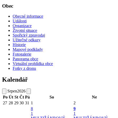
Obec
Obecné informace
Události
Organizace
Životní situace
Spořický zpravodaj
Užitečné odkazy
Historie
Mapové podklady
Fotogalerie
Panorama obce
Virtuální prohlídka obce
Fotky z dronu
Kalendář
Srpen
2026
Po
Út
St
Čt
Pá
So
Ne
27
28
29
30
31
1
2
8
9
1
1