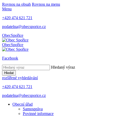
Rovnou na obsah
Rovnou na menu
Menu
+420 474 621 721
podatelna@obecsporice.cz
Obec
Spořice
Obec
Spořice
Facebook
Hledaný výraz
Hledat
rozšířené vyhledávání
+420 474 621 721
podatelna@obecsporice.cz
Obecní úřad
Samospráva
Povinné informace