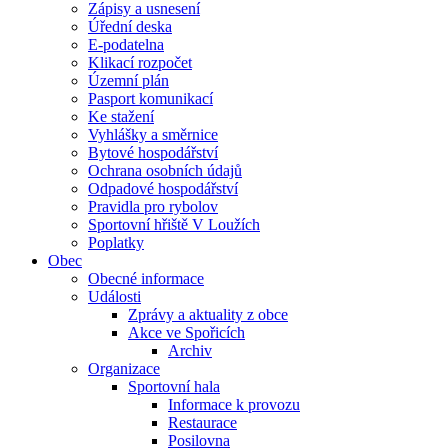
Zápisy a usnesení
Úřední deska
E-podatelna
Klikací rozpočet
Územní plán
Pasport komunikací
Ke stažení
Vyhlášky a směrnice
Bytové hospodářství
Ochrana osobních údajů
Odpadové hospodářství
Pravidla pro rybolov
Sportovní hřiště V Loužích
Poplatky
Obec
Obecné informace
Události
Zprávy a aktuality z obce
Akce ve Spořicích
Archiv
Organizace
Sportovní hala
Informace k provozu
Restaurace
Posilovna