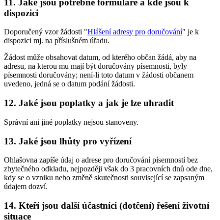
11. Jaké jsou potřebné formuláře a kde jsou k
dispozici
Doporučený vzor žádosti "
Hlášení adresy pro doručování
" je k
dispozici mj. na příslušném úřadu.
Žádost může obsahovat datum, od kterého občan žádá, aby na
adresu, na kterou mu mají být doručovány písemnosti, byly
písemnosti doručovány; není-li toto datum v žádosti občanem
uvedeno, jedná se o datum podání žádosti.
12. Jaké jsou poplatky a jak je lze uhradit
Správní ani jiné poplatky nejsou stanoveny.
13. Jaké jsou lhůty pro vyřízení
Ohlašovna zapíše údaj o adrese pro doručování písemností bez
zbytečného odkladu, nejpozději však do 3 pracovních dnů ode dne,
kdy se o vzniku nebo změně skutečnosti související se zapsaným
údajem dozví.
14. Kteří jsou další účastníci (dotčení) řešení životní
situace