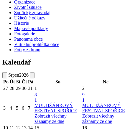
Organizace
Životní situace
Spořický zpravodaj
Užitečné odkazy
Historie
Mapové podklady
Fotogalerie
Panorama obce
Virtuální prohlídka obce
Fotky z dronu
Kalendář
Srpen
2026
Po
Út
St
Čt
Pá
So
Ne
27
28
29
30
31
1
2
8
9
1
1
MULTIŽÁNROVÝ
MULTIŽÁNROVÝ
3
4
5
6
7
FESTIVAL SPOŘICE
FESTIVAL SPOŘICE
Zobrazit všechny
Zobrazit všechny
záznamy ze dne
záznamy ze dne
10
11
12
13
14
15
16