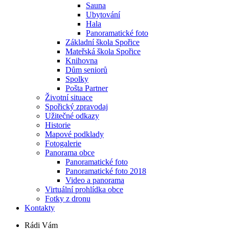
Sauna
Ubytování
Hala
Panoramatické foto
Základní škola Spořice
Mateřská škola Spořice
Knihovna
Dům seniorů
Spolky
Pošta Partner
Životní situace
Spořický zpravodaj
Užitečné odkazy
Historie
Mapové podklady
Fotogalerie
Panorama obce
Panoramatické foto
Panoramatické foto 2018
Video a panorama
Virtuální prohlídka obce
Fotky z dronu
Kontakty
Rádi Vám