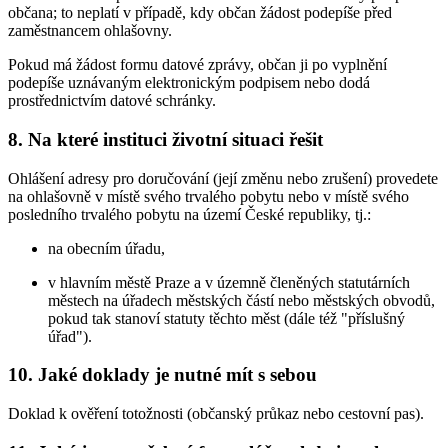
občana; to neplatí v případě, kdy občan žádost podepíše před
zaměstnancem ohlašovny.
Pokud má žádost formu datové zprávy, občan ji po vyplnění
podepíše uznávaným elektronickým podpisem nebo dodá
prostřednictvím datové schránky.
8. Na které instituci životní situaci řešit
Ohlášení adresy pro doručování (její změnu nebo zrušení) provedete
na ohlašovně v místě svého trvalého pobytu nebo v místě svého
posledního trvalého pobytu na území České republiky, tj.:
na obecním úřadu,
v hlavním městě Praze a v územně členěných statutárních
městech na úřadech městských částí nebo městských obvodů,
pokud tak stanoví statuty těchto měst (dále též "příslušný
úřad").
10. Jaké doklady je nutné mít s sebou
Doklad k ověření totožnosti (občanský průkaz nebo cestovní pas).