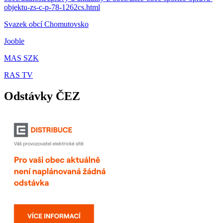
objektu-zs-c-p-78-1262cs.html
Svazek obcí Chomutovsko
Jooble
MAS SZK
RAS TV
Odstávky ČEZ