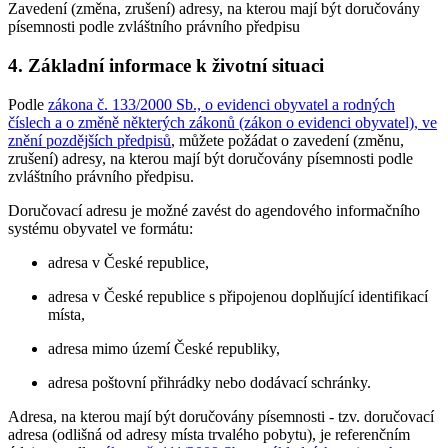
Zavedení (změna, zrušení) adresy, na kterou mají být doručovány
písemnosti podle zvláštního právního předpisu
4. Základní informace k životní situaci
Podle
zákona č. 133/2000 Sb., o evidenci obyvatel a rodných
číslech a o změně některých zákonů (zákon o evidenci obyvatel), ve
znění pozdějších předpisů
, můžete požádat o zavedení (změnu,
zrušení) adresy, na kterou mají být doručovány písemnosti podle
zvláštního právního předpisu.
Doručovací adresu je možné zavést do agendového informačního
systému obyvatel ve formátu:
adresa v České republice,
adresa v České republice s připojenou doplňující identifikací
místa,
adresa mimo území České republiky,
adresa poštovní přihrádky nebo dodávací schránky.
Adresa, na kterou mají být doručovány písemnosti - tzv. doručovací
adresa (odlišná od adresy místa trvalého pobytu), je referenčním