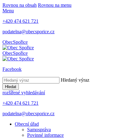
Rovnou na obsah
Rovnou na menu
Menu
+420 474 621 721
podatelna@obecsporice.cz
Obec
Spořice
Obec
Spořice
Facebook
Hledaný výraz
Hledat
rozšířené vyhledávání
+420 474 621 721
podatelna@obecsporice.cz
Obecní úřad
Samospráva
Povinné informace