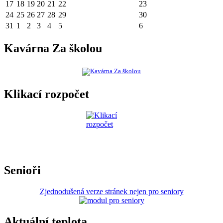
17
18
19
20
21
22
23
24
25
26
27
28
29
30
31
1
2
3
4
5
6
Kavárna Za školou
Klikací rozpočet
Senioři
Zjednodušená verze stránek nejen pro seniory
Aktuální teplota