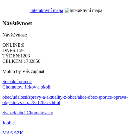
Interaktivní mapa
Návštěvnost
Návštěvnost:
ONLINE:
0
DNES:
159
TÝDEN:
1203
CELKEM:
1782856
Mohlo by Vás zajímat
Sociální pomoc
Chomutov, Jirkov a okolí
obec/udalosti/zpravy-a-aktuality-z-obce/akce-obec-sporice-oprava-
objektu-zs-c-p-78-1262cs.html
Svazek obcí Chomutovsko
Jooble
MAS SZK