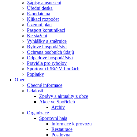
Zápisy a usnesení
Úřední deska
E-podatelna
Klikací rozpočet
Územní plán
Pasport komunikací
Ke stažení
Vyhlášky a směrnice
Bytové hospodářství
Ochrana osobních údajů
Odpadové hospodářství
Pravidla pro rybolov
Sportovní hřiště V Loužích
Poplatky
Obec
Obecné informace
Události
Zprávy a aktuality z obce
Akce ve Spořicích
Archiv
Organizace
Sportovní hala
Informace k provozu
Restaurace
Posilovna