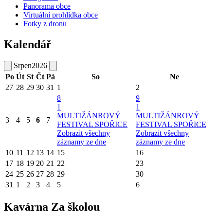
Panorama obce
Virtuální prohlídka obce
Fotky z dronu
Kalendář
Srpen
2026
Po
Út
St
Čt
Pá
So
Ne
27
28
29
30
31
1
2
8
9
1
1
MULTIŽÁNROVÝ
MULTIŽÁNROVÝ
3
4
5
6
7
FESTIVAL SPOŘICE
FESTIVAL SPOŘICE
Zobrazit všechny
Zobrazit všechny
záznamy ze dne
záznamy ze dne
10
11
12
13
14
15
16
17
18
19
20
21
22
23
24
25
26
27
28
29
30
31
1
2
3
4
5
6
Kavárna Za školou