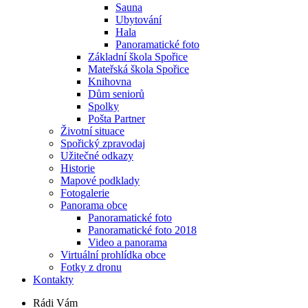
Sauna
Ubytování
Hala
Panoramatické foto
Základní škola Spořice
Mateřská škola Spořice
Knihovna
Dům seniorů
Spolky
Pošta Partner
Životní situace
Spořický zpravodaj
Užitečné odkazy
Historie
Mapové podklady
Fotogalerie
Panorama obce
Panoramatické foto
Panoramatické foto 2018
Video a panorama
Virtuální prohlídka obce
Fotky z dronu
Kontakty
Rádi Vám