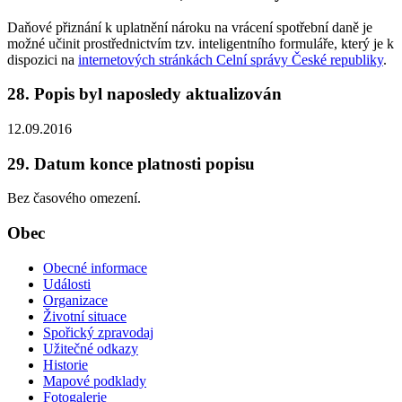
Daňové přiznání k uplatnění nároku na vrácení spotřební daně je
možné učinit prostřednictvím tzv. inteligentního formuláře, který je k
dispozici na
internetových stránkách Celní správy České republiky
.
28. Popis byl naposledy aktualizován
12.09.2016
29. Datum konce platnosti popisu
Bez časového omezení.
Obec
Obecné informace
Události
Organizace
Životní situace
Spořický zpravodaj
Užitečné odkazy
Historie
Mapové podklady
Fotogalerie