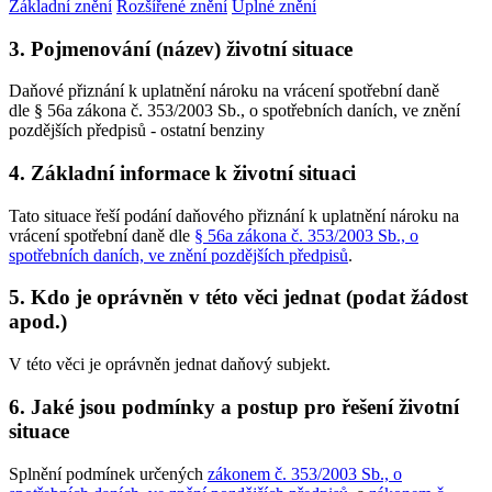
Základní znění
Rozšířené znění
Úplné znění
3. Pojmenování (název) životní situace
Daňové přiznání k uplatnění nároku na vrácení spotřební daně
dle § 56a zákona č. 353/2003 Sb., o spotřebních daních, ve znění
pozdějších předpisů - ostatní benziny
4. Základní informace k životní situaci
Tato situace řeší podání daňového přiznání k uplatnění nároku na
vrácení spotřební daně dle
§ 56a zákona č. 353/2003 Sb., o
spotřebních daních, ve znění pozdějších předpisů
.
5. Kdo je oprávněn v této věci jednat (podat žádost
apod.)
V této věci je oprávněn jednat daňový subjekt.
6. Jaké jsou podmínky a postup pro řešení životní
situace
Splnění podmínek určených
zákonem č. 353/2003 Sb., o