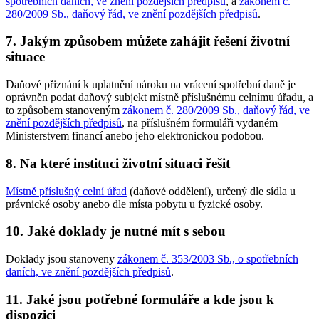
spotřebních daních, ve znění pozdějších předpisů
, a
zákonem č.
280/2009 Sb., daňový řád, ve znění pozdějších předpisů
.
7. Jakým způsobem můžete zahájit řešení životní
situace
Daňové přiznání k uplatnění nároku na vrácení spotřební daně je
oprávněn podat daňový subjekt místně příslušnému celnímu úřadu, a
to způsobem stanoveným
zákonem č. 280/2009 Sb., daňový řád, ve
znění pozdějších předpisů
, na příslušném formuláři vydaném
Ministerstvem financí anebo jeho elektronickou podobou.
8. Na které instituci životní situaci řešit
Místně příslušný celní úřad
(daňové oddělení), určený dle sídla u
právnické osoby anebo dle místa pobytu u fyzické osoby.
10. Jaké doklady je nutné mít s sebou
Doklady jsou stanoveny
zákonem č. 353/2003 Sb., o spotřebních
daních, ve znění pozdějších předpisů
.
11. Jaké jsou potřebné formuláře a kde jsou k
dispozici