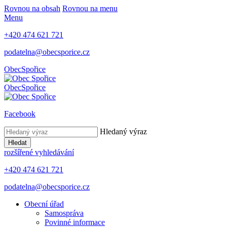
Rovnou na obsah
Rovnou na menu
Menu
+420 474 621 721
podatelna@obecsporice.cz
Obec
Spořice
Obec
Spořice
Facebook
Hledaný výraz
Hledat
rozšířené vyhledávání
+420 474 621 721
podatelna@obecsporice.cz
Obecní úřad
Samospráva
Povinné informace