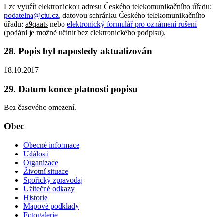
Lze využít elektronickou adresu Českého telekomunikačního úřadu:
podatelna@ctu.cz
, datovou schránku Českého telekomunikačního
úřadu:
a9qaats
nebo
elektronický formulář pro oznámení rušení
(podání je možné učinit bez elektronického podpisu).
28. Popis byl naposledy aktualizován
18.10.2017
29. Datum konce platnosti popisu
Bez časového omezení.
Obec
Obecné informace
Události
Organizace
Životní situace
Spořický zpravodaj
Užitečné odkazy
Historie
Mapové podklady
Fotogalerie