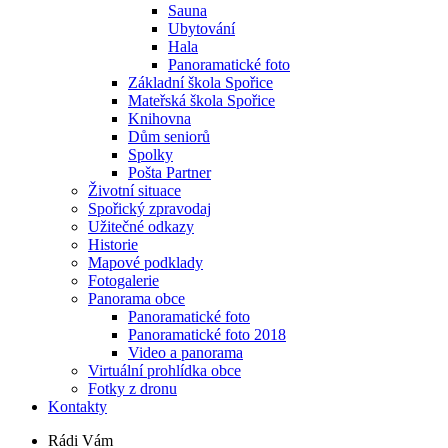
Sauna
Ubytování
Hala
Panoramatické foto
Základní škola Spořice
Mateřská škola Spořice
Knihovna
Dům seniorů
Spolky
Pošta Partner
Životní situace
Spořický zpravodaj
Užitečné odkazy
Historie
Mapové podklady
Fotogalerie
Panorama obce
Panoramatické foto
Panoramatické foto 2018
Video a panorama
Virtuální prohlídka obce
Fotky z dronu
Kontakty
Rádi Vám