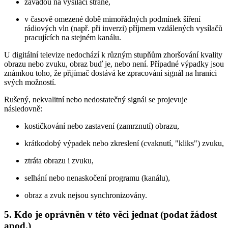
závadou na vysílací straně,
v časově omezené době mimořádných podmínek šíření
rádiových vln (např. při inverzi) příjmem vzdálených vysílačů
pracujících na stejném kanálu.
U digitální televize nedochází k různým stupňům zhoršování kvality
obrazu nebo zvuku, obraz buď je, nebo není. Případné výpadky jsou
známkou toho, že přijímač dostává ke zpracování signál na hranici
svých možností.
Rušený, nekvalitní nebo nedostatečný signál se projevuje
následovně:
kostičkování nebo zastavení (zamrznutí) obrazu,
krátkodobý výpadek nebo zkreslení (cvaknutí, "kliks") zvuku,
ztráta obrazu i zvuku,
selhání nebo nenaskočení programu (kanálu),
obraz a zvuk nejsou synchronizovány.
5. Kdo je oprávněn v této věci jednat (podat žádost
apod.)