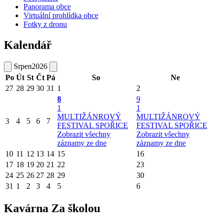
Panorama obce
Virtuální prohlídka obce
Fotky z dronu
Kalendář
Srpen
2026
Po
Út
St
Čt
Pá
So
Ne
27
28
29
30
31
1
2
8
9
1
1
MULTIŽÁNROVÝ
MULTIŽÁNROVÝ
3
4
5
6
7
FESTIVAL SPOŘICE
FESTIVAL SPOŘICE
Zobrazit všechny
Zobrazit všechny
záznamy ze dne
záznamy ze dne
10
11
12
13
14
15
16
17
18
19
20
21
22
23
24
25
26
27
28
29
30
31
1
2
3
4
5
6
Kavárna Za školou