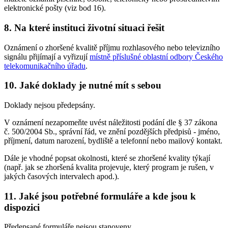
elektronické pošty (viz bod 16).
8. Na které instituci životní situaci řešit
Oznámení o zhoršené kvalitě příjmu rozhlasového nebo televizního
signálu přijímají a vyřizují
místně příslušné oblastní odbory Českého
telekomunikačního úřadu
.
10. Jaké doklady je nutné mít s sebou
Doklady nejsou předepsány.
V oznámení nezapomeňte uvést náležitosti podání dle § 37 zákona
č. 500/2004 Sb., správní řád, ve znění pozdějších předpisů - jméno,
příjmení, datum narození, bydliště a telefonní nebo mailový kontakt.
Dále je vhodné popsat okolnosti, které se zhoršené kvality týkají
(např. jak se zhoršená kvalita projevuje, který program je rušen, v
jakých časových intervalech apod.).
11. Jaké jsou potřebné formuláře a kde jsou k
dispozici
Předepsané formuláře nejsou stanoveny.