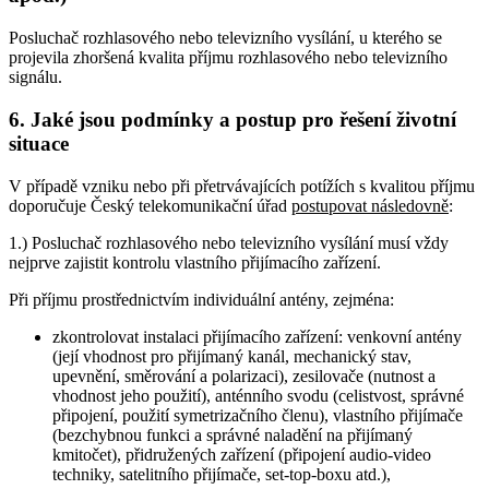
Posluchač rozhlasového nebo televizního vysílání, u kterého se
projevila zhoršená kvalita příjmu rozhlasového nebo televizního
signálu.
6. Jaké jsou podmínky a postup pro řešení životní
situace
V případě vzniku nebo při přetrvávajících potížích s kvalitou příjmu
doporučuje Český telekomunikační úřad
postupovat následovně
:
1.) Posluchač rozhlasového nebo televizního vysílání musí vždy
nejprve zajistit kontrolu vlastního přijímacího zařízení.
Při příjmu prostřednictvím individuální antény, zejména:
zkontrolovat instalaci přijímacího zařízení: venkovní antény
(její vhodnost pro přijímaný kanál, mechanický stav,
upevnění, směrování a polarizaci), zesilovače (nutnost a
vhodnost jeho použití), anténního svodu (celistvost, správné
připojení, použití symetrizačního členu), vlastního přijímače
(bezchybnou funkci a správné naladění na přijímaný
kmitočet), přidružených zařízení (připojení audio-video
techniky, satelitního přijímače, set-top-boxu atd.),