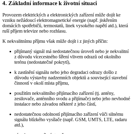
4. Základní informace k životní situaci
Provozem elektrických a elektronických zařízení může dojít ke
vzniku nežádoucí elektromagnetické energie (např. jiskřením
domácích spotřebičů, termostatů, linek vysokého napětí atd.), která
ruší příjem televize nebo rozhlasu.
K nekvalitnímu příjmu však může dojít i z jiných příčin:
přijímaný signál má nedostatečnou úroveň nebo je nekvalitní
z důvodu vícecestného šíření vlivem odrazů od okolního
terénu (nedostatečné pokrytí),
k zastínění signálu nebo jeho degradaci odrazy došlo z
důvodu výstavby nadzemních objektů a související stavební
činností v okolí místa příjmu,
použitím nekvalitního přijímacího zařízení (tj. antény,
zesilovače, anténního svodu a přijímače) nebo jeho nevhodné
instalace nebo závadou některé z jeho částí,
nedostatečnou odolností přijímacího zařízení vůči silnému
signálu blízkého vysílače (např. GSM, UMTS, LTE, radaru
atd.),