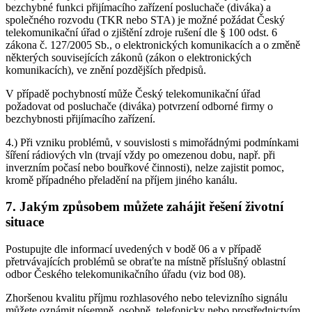
bezchybné funkci přijímacího zařízení posluchače (diváka) a
společného rozvodu (TKR nebo STA) je možné požádat Český
telekomunikační úřad o zjištění zdroje rušení dle § 100 odst. 6
zákona č. 127/2005 Sb., o elektronických komunikacích a o změně
některých souvisejících zákonů (zákon o elektronických
komunikacích), ve znění pozdějších předpisů.
V případě pochybností může Český telekomunikační úřad
požadovat od posluchače (diváka) potvrzení odborné firmy o
bezchybnosti přijímacího zařízení.
4.) Při vzniku problémů, v souvislosti s mimořádnými podmínkami
šíření rádiových vln (trvají vždy po omezenou dobu, např. při
inverzním počasí nebo bouřkové činnosti), nelze zajistit pomoc,
kromě případného přeladění na příjem jiného kanálu.
7. Jakým způsobem můžete zahájit řešení životní
situace
Postupujte dle informací uvedených v bodě 06 a v případě
přetrvávajících problémů se obraťte na místně příslušný oblastní
odbor Českého telekomunikačního úřadu (viz bod 08).
Zhoršenou kvalitu příjmu rozhlasového nebo televizního signálu
můžete oznámit písemně, osobně, telefonicky nebo prostřednictvím