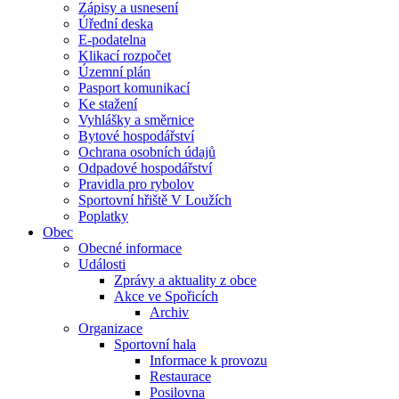
Zápisy a usnesení
Úřední deska
E-podatelna
Klikací rozpočet
Územní plán
Pasport komunikací
Ke stažení
Vyhlášky a směrnice
Bytové hospodářství
Ochrana osobních údajů
Odpadové hospodářství
Pravidla pro rybolov
Sportovní hřiště V Loužích
Poplatky
Obec
Obecné informace
Události
Zprávy a aktuality z obce
Akce ve Spořicích
Archiv
Organizace
Sportovní hala
Informace k provozu
Restaurace
Posilovna