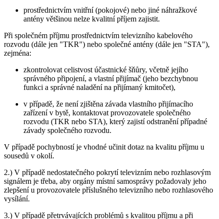
prostřednictvím vnitřní (pokojové) nebo jiné náhražkové
antény většinou nelze kvalitní příjem zajistit.
Při společném příjmu prostřednictvím televizního kabelového
rozvodu (dále jen "TKR") nebo společné antény (dále jen "STA"),
zejména:
zkontrolovat celistvost účastnické šňůry, včetně jejího
správného připojení, a vlastní přijímač (jeho bezchybnou
funkci a správné naladění na přijímaný kmitočet),
v případě, že není zjištěna závada vlastního přijímacího
zařízení v bytě, kontaktovat provozovatele společného
rozvodu (TKR nebo STA), který zajistí odstranění případné
závady společného rozvodu.
V případě pochybností je vhodné učinit dotaz na kvalitu příjmu u
sousedů v okolí.
2.) V případě nedostatečného pokrytí televizním nebo rozhlasovým
signálem je třeba, aby orgány místní samosprávy požadovaly jeho
zlepšení u provozovatele příslušného televizního nebo rozhlasového
vysílání.
3.) V případě přetrvávajících problémů s kvalitou příjmu a při