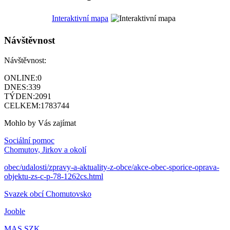
Interaktivní mapa
Návštěvnost
Návštěvnost:
ONLINE:
0
DNES:
339
TÝDEN:
2091
CELKEM:
1783744
Mohlo by Vás zajímat
Sociální pomoc
Chomutov, Jirkov a okolí
obec/udalosti/zpravy-a-aktuality-z-obce/akce-obec-sporice-oprava-
objektu-zs-c-p-78-1262cs.html
Svazek obcí Chomutovsko
Jooble
MAS SZK