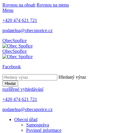
Rovnou na obsah
Rovnou na menu
Menu
+420 474 621 721
podatelna@obecsporice.cz
Obec
Spořice
Obec
Spořice
Facebook
Hledaný výraz
Hledat
rozšířené vyhledávání
+420 474 621 721
podatelna@obecsporice.cz
Obecní úřad
Samospráva
Povinné informace