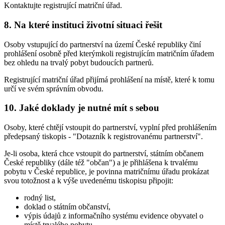
Kontaktujte registrující matriční úřad.
8. Na které instituci životní situaci řešit
Osoby vstupující do partnerství na území České republiky činí
prohlášení osobně před kterýmkoli registrujícím matričním úřadem
bez ohledu na trvalý pobyt budoucích partnerů.
Registrující matriční úřad přijímá prohlášení na místě, které k tomu
určí ve svém správním obvodu.
10. Jaké doklady je nutné mít s sebou
Osoby, které chtějí vstoupit do partnerství, vyplní před prohlášením
předepsaný tiskopis - "Dotazník k registrovanému partnerství".
Je-li osoba, která chce vstoupit do partnerství, státním občanem
České republiky (dále též "občan") a je přihlášena k trvalému
pobytu v České republice, je povinna matričnímu úřadu prokázat
svou totožnost a k výše uvedenému tiskopisu připojit:
rodný list,
doklad o státním občanství,
výpis údajů z informačního systému evidence obyvatel o
místě trvalého pobytu,