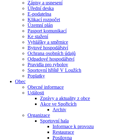
Zápisy a usnesení
Úřední deska
E-podatelna
Klikací rozpočet
Územní plán
Pasport komunikací
Ke stažení
Vyhlášky a směrnice
Bytové hospodářství
Ochrana osobních údajů
Odpadové hospodářství
Pravidla pro rybolov
Sportovní hřiště V Loužích
Poplatky
Obec
Obecné informace
Události
Zprávy a aktuality z obce
Akce ve Spořicích
Archiv
Organizace
Sportovní hala
Informace k provozu
Restaurace
Posilovna