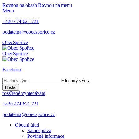
Rovnou na obsah
Rovnou na menu
Menu
+420 474 621 721
podatelna@obecsporice.cz
Obec
Spořice
Obec
Spořice
Facebook
Hledaný výraz
Hledat
rozšířené vyhledávání
+420 474 621 721
podatelna@obecsporice.cz
Obecní úřad
Samospráva
Povinné informace