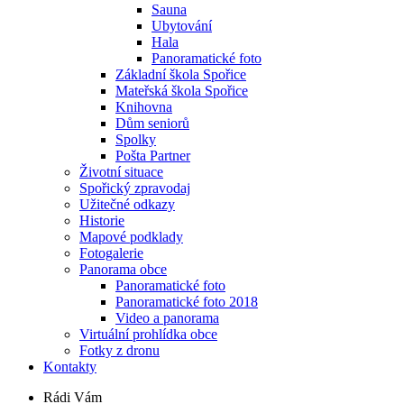
Sauna
Ubytování
Hala
Panoramatické foto
Základní škola Spořice
Mateřská škola Spořice
Knihovna
Dům seniorů
Spolky
Pošta Partner
Životní situace
Spořický zpravodaj
Užitečné odkazy
Historie
Mapové podklady
Fotogalerie
Panorama obce
Panoramatické foto
Panoramatické foto 2018
Video a panorama
Virtuální prohlídka obce
Fotky z dronu
Kontakty
Rádi Vám