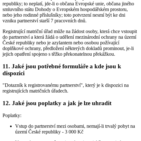
republiky; to neplatí, jde-li o občana Evropské unie, občana jiného
smluvního státu Dohody o Evropském hospodářském prostoru,
nebo jeho rodinné příslušníky; toto potvrzení nesmí být ke dni
vzniku partnerství starší 7 pracovních dnů.
Registrující matriční úřad může na žádost osoby, která chce vstoupit
do partnerství a která žádá o udělení mezinárodní ochrany na území
České republiky nebo je azylantem nebo osobou požívající
doplňkové ochrany, předložení některých dokladů prominout, je-li
jejich opatření spojeno s těžko překonatelnou překážkou.
11. Jaké jsou potřebné formuláře a kde jsou k
dispozici
"Dotazník k registrovanému partnerství", který je k dispozici na
registrujících matričních úřadech.
12. Jaké jsou poplatky a jak je lze uhradit
Poplatky:
Vstup do partnerství mezi osobami, nemají-li trvalý pobyt na
území České republiky - 3 000 Kč