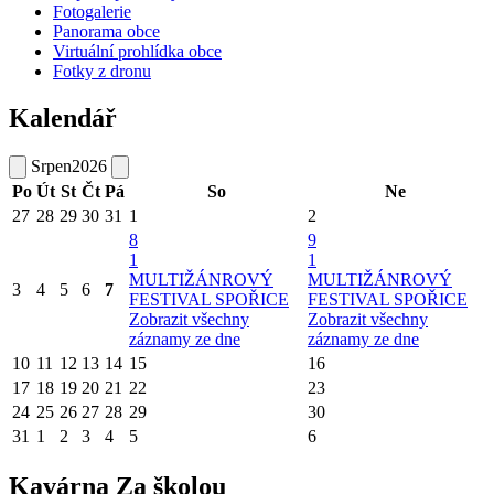
Fotogalerie
Panorama obce
Virtuální prohlídka obce
Fotky z dronu
Kalendář
Srpen
2026
Po
Út
St
Čt
Pá
So
Ne
27
28
29
30
31
1
2
8
9
1
1
MULTIŽÁNROVÝ
MULTIŽÁNROVÝ
3
4
5
6
7
FESTIVAL SPOŘICE
FESTIVAL SPOŘICE
Zobrazit všechny
Zobrazit všechny
záznamy ze dne
záznamy ze dne
10
11
12
13
14
15
16
17
18
19
20
21
22
23
24
25
26
27
28
29
30
31
1
2
3
4
5
6
Kavárna Za školou