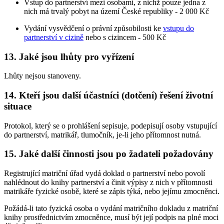
Vstup do partnerství mezi osobami, z nichž pouze jedna z
nich má trvalý pobyt na území České republiky - 2 000 Kč
Vydání vysvědčení o právní způsobilosti ke
vstupu do
partnerství v cizině
nebo s cizincem - 500 Kč
13. Jaké jsou lhůty pro vyřízení
Lhůty nejsou stanoveny.
14. Kteří jsou další účastníci (dotčení) řešení životní
situace
Protokol, který se o prohlášení sepisuje, podepisují osoby vstupující
do partnerství, matrikář, tlumočník, je-li jeho přítomnost nutná.
15. Jaké další činnosti jsou po žadateli požadovány
Registrující matriční úřad vydá doklad o partnerství nebo povolí
nahlédnout do knihy partnerství a činit výpisy z nich v přítomnosti
matrikáře fyzické osobě, které se zápis týká, nebo jejímu zmocněnci.
Požádá-li tato fyzická osoba o vydání matričního dokladu z matriční
knihy prostřednictvím zmocněnce, musí být její podpis na plné moci