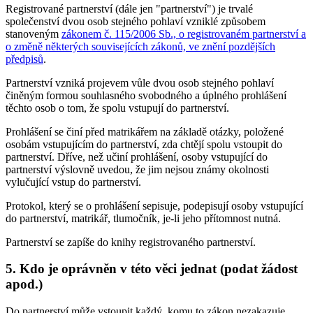
Registrované partnerství (dále jen "partnerství") je trvalé
společenství dvou osob stejného pohlaví vzniklé způsobem
stanoveným
zákonem č. 115/2006 Sb., o registrovaném partnerství a
o změně některých souvisejících zákonů, ve znění pozdějších
předpisů
.
Partnerství vzniká projevem vůle dvou osob stejného pohlaví
činěným formou souhlasného svobodného a úplného prohlášení
těchto osob o tom, že spolu vstupují do partnerství.
Prohlášení se činí před matrikářem na základě otázky, položené
osobám vstupujícím do partnerství, zda chtějí spolu vstoupit do
partnerství. Dříve, než učiní prohlášení, osoby vstupující do
partnerství výslovně uvedou, že jim nejsou známy okolnosti
vylučující vstup do partnerství.
Protokol, který se o prohlášení sepisuje, podepisují osoby vstupující
do partnerství, matrikář, tlumočník, je-li jeho přítomnost nutná.
Partnerství se zapíše do knihy registrovaného partnerství.
5. Kdo je oprávněn v této věci jednat (podat žádost
apod.)
Do partnerství může vstoupit každý, komu to zákon nezakazuje.