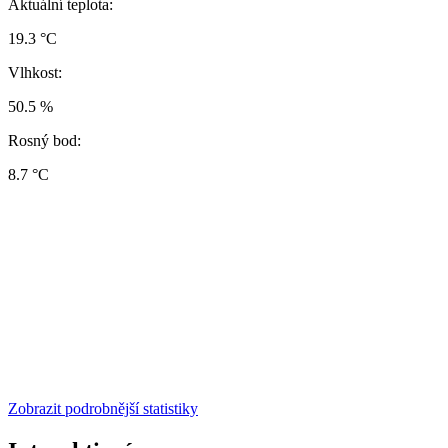
Aktuální teplota:
19.3 °C
Vlhkost:
50.5 %
Rosný bod:
8.7 °C
Zobrazit podrobnější statistiky