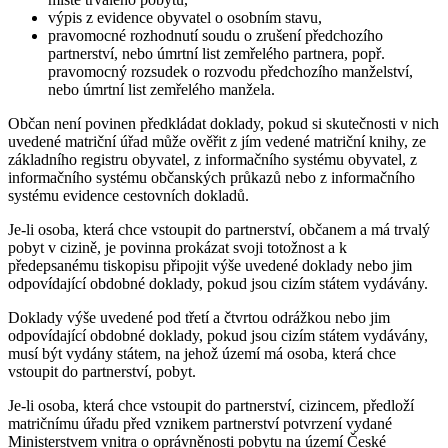
výpis z evidence obyvatel o osobním stavu,
pravomocné rozhodnutí soudu o zrušení předchozího
partnerství, nebo úmrtní list zemřelého partnera, popř.
pravomocný rozsudek o rozvodu předchozího manželství,
nebo úmrtní list zemřelého manžela.
Občan není povinen předkládat doklady, pokud si skutečnosti v nich
uvedené matriční úřad může ověřit z jím vedené matriční knihy, ze
základního registru obyvatel, z informačního systému obyvatel, z
informačního systému občanských průkazů nebo z informačního
systému evidence cestovních dokladů.
Je-li osoba, která chce vstoupit do partnerství, občanem a má trvalý
pobyt v cizině, je povinna prokázat svoji totožnost a k
předepsanému tiskopisu připojit výše uvedené doklady nebo jim
odpovídající obdobné doklady, pokud jsou cizím státem vydávány.
Doklady výše uvedené pod třetí a čtvrtou odrážkou nebo jim
odpovídající obdobné doklady, pokud jsou cizím státem vydávány,
musí být vydány státem, na jehož území má osoba, která chce
vstoupit do partnerství, pobyt.
Je-li osoba, která chce vstoupit do partnerství, cizincem, předloží
matričnímu úřadu před vznikem partnerství potvrzení vydané
Ministerstvem vnitra o oprávněnosti pobytu na území České