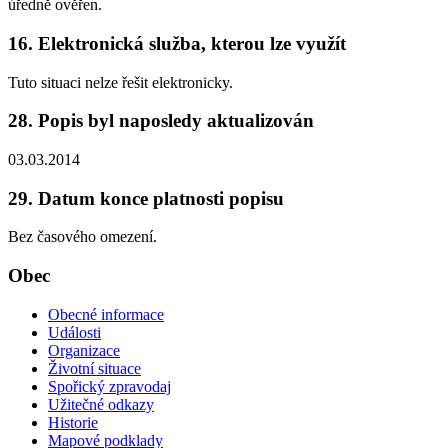
úředně ověřen.
16. Elektronická služba, kterou lze využít
Tuto situaci nelze řešit elektronicky.
28. Popis byl naposledy aktualizován
03.03.2014
29. Datum konce platnosti popisu
Bez časového omezení.
Obec
Obecné informace
Události
Organizace
Životní situace
Spořický zpravodaj
Užitečné odkazy
Historie
Mapové podklady