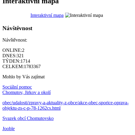
Interaktivní mapa
Interaktivní mapa
Návštěvnost
Návštěvnost:
ONLINE:
2
DNES:
321
TÝDEN:
1714
CELKEM:
1783367
Mohlo by Vás zajímat
Sociální pomoc
Chomutov, Jirkov a okolí
obec/udalosti/zpravy-a-aktuality-z-obce/akce-obec-sporice-oprava-
objektu-zs-c-p-78-1262cs.html
Svazek obcí Chomutovsko
Jooble