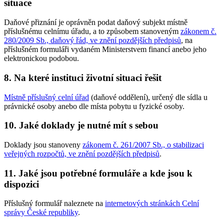
situace
Daňové přiznání je oprávněn podat daňový subjekt místně
příslušnému celnímu úřadu, a to způsobem stanoveným
zákonem č.
280/2009 Sb., daňový řád, ve znění pozdějších předpisů
, na
příslušném formuláři vydaném Ministerstvem financí anebo jeho
elektronickou podobou.
8. Na které instituci životní situaci řešit
Místně příslušný celní úřad
(daňové oddělení), určený dle sídla u
právnické osoby anebo dle místa pobytu u fyzické osoby.
10. Jaké doklady je nutné mít s sebou
Doklady jsou stanoveny
zákonem č. 261/2007 Sb., o stabilizaci
veřejných rozpočtů, ve znění pozdějších předpisů
.
11. Jaké jsou potřebné formuláře a kde jsou k
dispozici
Příslušný formulář naleznete na
internetových stránkách Celní
správy České republiky
.