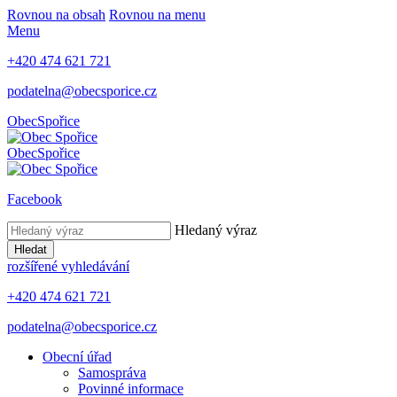
Rovnou na obsah
Rovnou na menu
Menu
+420 474 621 721
podatelna@obecsporice.cz
Obec
Spořice
Obec
Spořice
Facebook
Hledaný výraz
Hledat
rozšířené vyhledávání
+420 474 621 721
podatelna@obecsporice.cz
Obecní úřad
Samospráva
Povinné informace