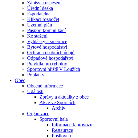
Zápisy a usnesení
Úřední deska
E-podatelna
Klikací rozpočet
Územní plán
Pasport komunikací
Ke stažení
Vyhlášky a směrnice
Bytové hospodářství
Ochrana osobních údajů
Odpadové hospodářství
Pravidla pro rybolov
Sportovní hřiště V Loužích
Poplatky
Obec
Obecné informace
Události
Zprávy a aktuality z obce
Akce ve Spořicích
Archiv
Organizace
Sportovní hala
Informace k provozu
Restaurace
Posilovna