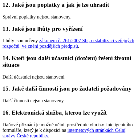
12. Jaké jsou poplatky a jak je lze uhradit
Správní poplatky nejsou stanoveny.
13. Jaké jsou lhůty pro vyřízení
Lhůty jsou určeny
zákonem č. 261/2007 Sb., o stabilizaci veřejných
rozpočtů, ve znění pozdějších předpisů
.
14. Kteří jsou další účastníci (dotčení) řešení životní
situace
Další účastníci nejsou stanoveni.
15. Jaké další činnosti jsou po žadateli požadovány
Další činnosti nejsou stanoveny.
16. Elektronická služba, kterou lze využít
Daňové přiznání je možné učinit prostřednictvím tzv. inteligentního
formuláře, který je k dispozici na
internetových stránkách Celní
správy České republiky
.