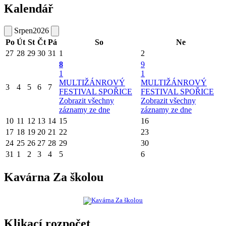
Kalendář
Srpen
2026
Po
Út
St
Čt
Pá
So
Ne
27
28
29
30
31
1
2
8
9
1
1
MULTIŽÁNROVÝ
MULTIŽÁNROVÝ
3
4
5
6
7
FESTIVAL SPOŘICE
FESTIVAL SPOŘICE
Zobrazit všechny
Zobrazit všechny
záznamy ze dne
záznamy ze dne
10
11
12
13
14
15
16
17
18
19
20
21
22
23
24
25
26
27
28
29
30
31
1
2
3
4
5
6
Kavárna Za školou
Klikací rozpočet