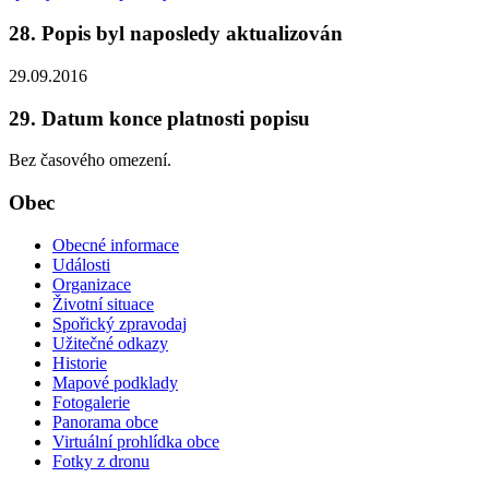
28. Popis byl naposledy aktualizován
29.09.2016
29. Datum konce platnosti popisu
Bez časového omezení.
Obec
Obecné informace
Události
Organizace
Životní situace
Spořický zpravodaj
Užitečné odkazy
Historie
Mapové podklady
Fotogalerie
Panorama obce
Virtuální prohlídka obce
Fotky z dronu