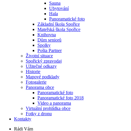
Sauna
Ubytování
Hala
Panoramatické foto
Základní škola Spořice
Mateřská škola Spořice
Knihovna
Dům seniorů
Spolky
Pošta Partner
Životní situace
Spořický zpravodaj
Užitečné odkazy
Historie
Mapové podklady
Fotogalerie
Panorama obce
Panoramatické foto
Panoramatické foto 2018
Video a panorama
Virtuální prohlídka obce
Fotky z dronu
Kontakty
Rádi Vám