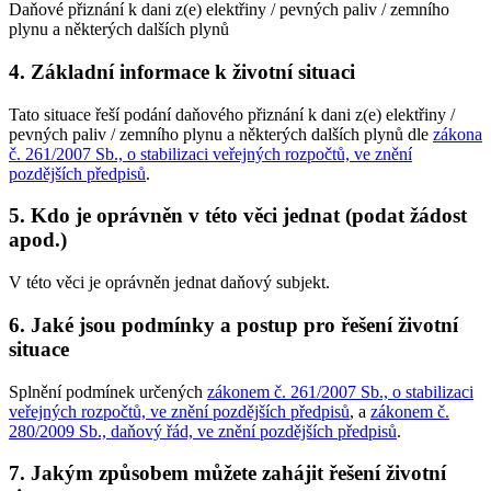
Daňové přiznání k dani z(e) elektřiny / pevných paliv / zemního
plynu a některých dalších plynů
4. Základní informace k životní situaci
Tato situace řeší podání daňového přiznání k dani z(e) elektřiny /
pevných paliv / zemního plynu a některých dalších plynů dle
zákona
č. 261/2007 Sb., o stabilizaci veřejných rozpočtů, ve znění
pozdějších předpisů
.
5. Kdo je oprávněn v této věci jednat (podat žádost
apod.)
V této věci je oprávněn jednat daňový subjekt.
6. Jaké jsou podmínky a postup pro řešení životní
situace
Splnění podmínek určených
zákonem č. 261/2007 Sb., o stabilizaci
veřejných rozpočtů, ve znění pozdějších předpisů
, a
zákonem č.
280/2009 Sb., daňový řád, ve znění pozdějších předpisů
.
7. Jakým způsobem můžete zahájit řešení životní