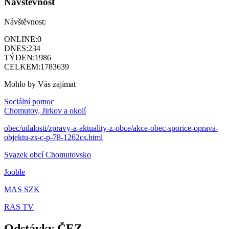
Návštěvnost
Návštěvnost:
ONLINE:
0
DNES:
234
TÝDEN:
1986
CELKEM:
1783639
Mohlo by Vás zajímat
Sociální pomoc
Chomutov, Jirkov a okolí
obec/udalosti/zpravy-a-aktuality-z-obce/akce-obec-sporice-oprava-
objektu-zs-c-p-78-1262cs.html
Svazek obcí Chomutovsko
Jooble
MAS SZK
RAS TV
Odstávky ČEZ