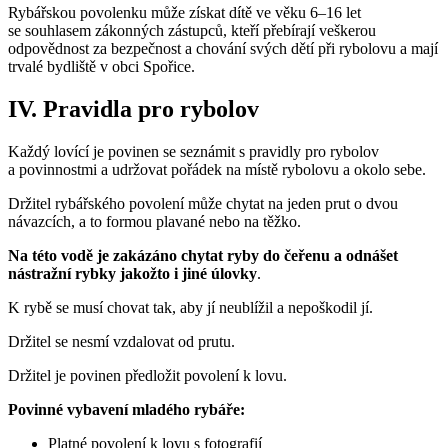
Rybářskou povolenku může získat dítě ve věku 6–16 let
se souhlasem zákonných zástupců, kteří přebírají veškerou
odpovědnost za bezpečnost a chování svých dětí při rybolovu a mají
trvalé bydliště v obci Spořice.
IV. Pravidla pro rybolov
Každý lovící je povinen se seznámit s pravidly pro rybolov
a povinnostmi a udržovat pořádek na místě rybolovu a okolo sebe.
Držitel rybářského povolení může chytat na jeden prut o dvou
návazcích, a to formou plavané nebo na těžko.
Na této vodě je zakázáno chytat ryby do čeřenu a odnášet
nástražní rybky jakožto i jiné úlovky
.
K rybě se musí chovat tak, aby jí neublížil a nepoškodil jí.
Držitel se nesmí vzdalovat od prutu.
Držitel je povinen předložit povolení k lovu.
Povinné vybavení mladého rybáře:
Platné povolení k lovu s fotografií