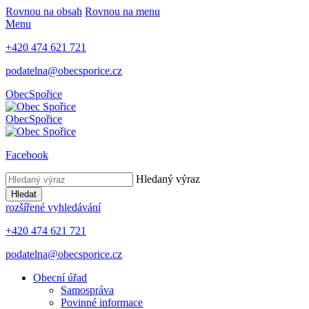
Rovnou na obsah
Rovnou na menu
Menu
+420 474 621 721
podatelna@obecsporice.cz
Obec
Spořice
Obec
Spořice
Facebook
Hledaný výraz
Hledat
rozšířené vyhledávání
+420 474 621 721
podatelna@obecsporice.cz
Obecní úřad
Samospráva
Povinné informace