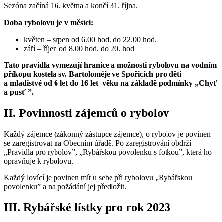
Sezóna začíná 16. května a končí 31. října.
Doba rybolovu je v měsíci:
květen – srpen od 6.00 hod. do 22.00 hod.
září – říjen od 8.00 hod. do 20. hod
Tato pravidla vymezují hranice a možnosti rybolovu na vodním
příkopu kostela sv. Bartoloměje ve Spořicích pro děti
a mladistvé od 6 let do 16 let věku na základě podmínky „Chyť
a pusť ”.
II. Povinnosti zájemců o rybolov
Každý zájemce (zákonný zástupce zájemce), o rybolov je povinen
se zaregistrovat na Obecním úřadě. Po zaregistrování obdrží
„Pravidla pro rybolov”, „Rybářskou povolenku s fotkou”, která ho
opravňuje k rybolovu.
Každý lovící je povinen mít u sebe při rybolovu „Rybářskou
povolenku” a na požádání jej předložit.
III. Rybářské lístky pro rok 2023