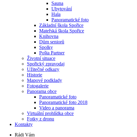
Sauna
Ubytování
Hala
Panoramatické foto
Základní škola Spořice
Mateřská škola Spořice
Knihovna
Dům seniorů
Spolky
Pošta Partner
Životní situace
Spořický zpravodaj
Užitečné odkazy
Historie
Mapové podklady
Fotogalerie
Panorama obce
Panoramatické foto
Panoramatické foto 2018
Video a panorama
Virtuální prohlídka obce
Fotky z dronu
Kontakty
Rádi Vám