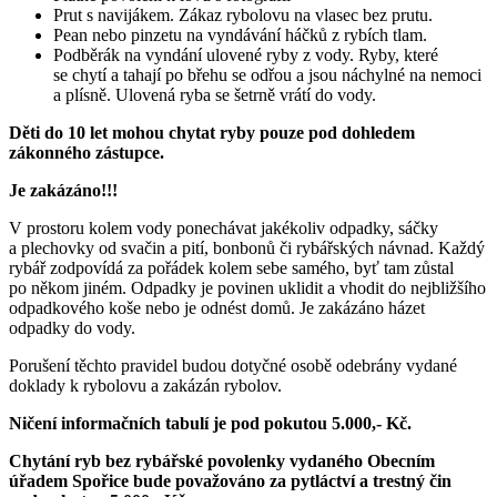
Prut s navijákem. Zákaz rybolovu na vlasec bez prutu.
Pean nebo pinzetu na vyndávání háčků z rybích tlam.
Podběrák na vyndání ulovené ryby z vody. Ryby, které
se chytí a tahají po břehu se odřou a jsou náchylné na nemoci
a plísně. Ulovená ryba se šetrně vrátí do vody.
Děti do 10 let mohou chytat ryby pouze pod dohledem
zákonného zástupce.
Je zakázáno!!!
V prostoru kolem vody ponechávat jakékoliv odpadky, sáčky
a plechovky od svačin a pití, bonbonů či rybářských návnad. Každý
rybář zodpovídá za pořádek kolem sebe samého, byť tam zůstal
po někom jiném. Odpadky je povinen uklidit a vhodit do nejbližšího
odpadkového koše nebo je odnést domů. Je zakázáno házet
odpadky do vody.
Porušení těchto pravidel budou dotyčné osobě odebrány vydané
doklady k rybolovu a zakázán rybolov.
Ničení informačních tabulí je pod pokutou 5.000,- Kč.
Chytání ryb bez rybářské povolenky vydaného Obecním
úřadem Spořice bude považováno za pytláctví a trestný čin