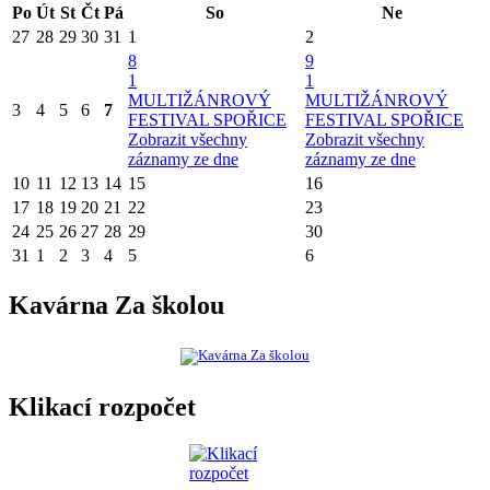
Po
Út
St
Čt
Pá
So
Ne
27
28
29
30
31
1
2
8
9
1
1
MULTIŽÁNROVÝ
MULTIŽÁNROVÝ
3
4
5
6
7
FESTIVAL SPOŘICE
FESTIVAL SPOŘICE
Zobrazit všechny
Zobrazit všechny
záznamy ze dne
záznamy ze dne
10
11
12
13
14
15
16
17
18
19
20
21
22
23
24
25
26
27
28
29
30
31
1
2
3
4
5
6
Kavárna Za školou
Klikací rozpočet