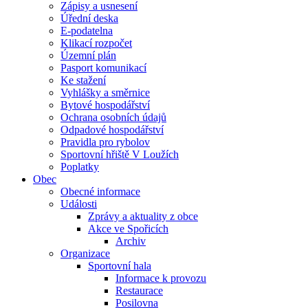
Zápisy a usnesení
Úřední deska
E-podatelna
Klikací rozpočet
Územní plán
Pasport komunikací
Ke stažení
Vyhlášky a směrnice
Bytové hospodářství
Ochrana osobních údajů
Odpadové hospodářství
Pravidla pro rybolov
Sportovní hřiště V Loužích
Poplatky
Obec
Obecné informace
Události
Zprávy a aktuality z obce
Akce ve Spořicích
Archiv
Organizace
Sportovní hala
Informace k provozu
Restaurace
Posilovna