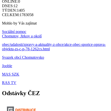
ONLINE:
0
DNES:
12
TÝDEN:
1405
CELKEM:
1783058
Mohlo by Vás zajímat
Sociální pomoc
Chomutov, Jirkov a okolí
obec/udalosti/zpravy-a-aktuality-z-obce/akce-obec-sporice-oprava-
objektu-zs-c-p-78-1262cs.html
Svazek obcí Chomutovsko
Jooble
MAS SZK
RAS TV
Odstávky ČEZ