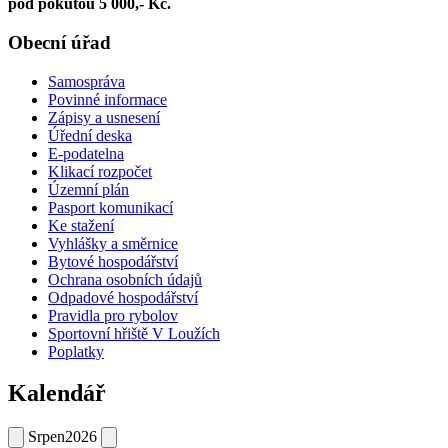
pod pokutou 5 000,- Kč.
Obecní úřad
Samospráva
Povinné informace
Zápisy a usnesení
Úřední deska
E-podatelna
Klikací rozpočet
Územní plán
Pasport komunikací
Ke stažení
Vyhlášky a směrnice
Bytové hospodářství
Ochrana osobních údajů
Odpadové hospodářství
Pravidla pro rybolov
Sportovní hřiště V Loužích
Poplatky
Kalendář
Srpen
2026