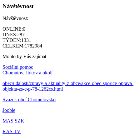
Návštěvnost
Návštěvnost:
ONLINE:
0
DNES:
287
TÝDEN:
1331
CELKEM:
1782984
Mohlo by Vás zajímat
Sociální pomoc
Chomutov, Jirkov a okolí
obec/udalosti/zpravy-a-aktuality-z-obce/akce-obec-sporice-oprava-
objektu-zs-c-p-78-1262cs.html
Svazek obcí Chomutovsko
Jooble
MAS SZK
RAS TV