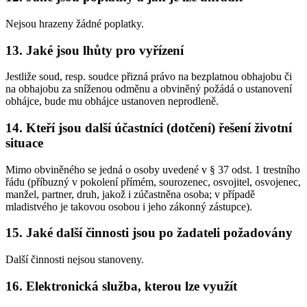
Nejsou hrazeny žádné poplatky.
13. Jaké jsou lhůty pro vyřízení
Jestliže soud, resp. soudce přizná právo na bezplatnou obhajobu či
na obhajobu za sníženou odměnu a obviněný požádá o ustanovení
obhájce, bude mu obhájce ustanoven neprodleně.
14. Kteří jsou další účastníci (dotčení) řešení životní
situace
Mimo obviněného se jedná o osoby uvedené v § 37 odst. 1 trestního
řádu (příbuzný v pokolení přímém, sourozenec, osvojitel, osvojenec,
manžel, partner, druh, jakož i zúčastněna osoba; v případě
mladistvého je takovou osobou i jeho zákonný zástupce).
15. Jaké další činnosti jsou po žadateli požadovány
Další činnosti nejsou stanoveny.
16. Elektronická služba, kterou lze využít