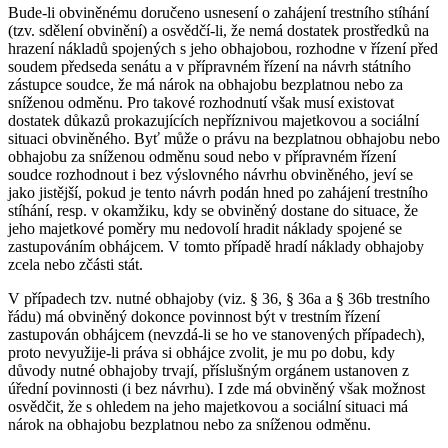
Bude-li obviněnému doručeno usnesení o zahájení trestního stíhání
(tzv. sdělení obvinění) a osvědčí-li, že nemá dostatek prostředků na
hrazení nákladů spojených s jeho obhajobou, rozhodne v řízení před
soudem předseda senátu a v přípravném řízení na návrh státního
zástupce soudce, že má nárok na obhajobu bezplatnou nebo za
sníženou odměnu. Pro takové rozhodnutí však musí existovat
dostatek důkazů prokazujících nepříznivou majetkovou a sociální
situaci obviněného. Byť může o právu na bezplatnou obhajobu nebo
obhajobu za sníženou odměnu soud nebo v přípravném řízení
soudce rozhodnout i bez výslovného návrhu obviněného, jeví se
jako jistější, pokud je tento návrh podán hned po zahájení trestního
stíhání, resp. v okamžiku, kdy se obviněný dostane do situace, že
jeho majetkové poměry mu nedovolí hradit náklady spojené se
zastupováním obhájcem. V tomto případě hradí náklady obhajoby
zcela nebo zčásti stát.
V případech tzv. nutné obhajoby (viz. § 36, § 36a a § 36b trestního
řádu) má obviněný dokonce povinnost být v trestním řízení
zastupován obhájcem (nevzdá-li se ho ve stanovených případech),
proto nevyužije-li práva si obhájce zvolit, je mu po dobu, kdy
důvody nutné obhajoby trvají, příslušným orgánem ustanoven z
úřední povinnosti (i bez návrhu). I zde má obviněný však možnost
osvědčit, že s ohledem na jeho majetkovou a sociální situaci má
nárok na obhajobu bezplatnou nebo za sníženou odměnu.