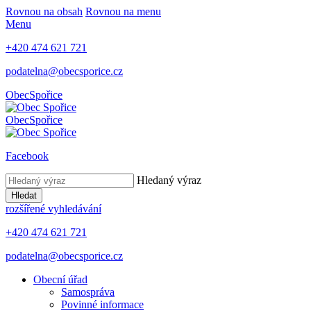
Rovnou na obsah
Rovnou na menu
Menu
+420 474 621 721
podatelna@obecsporice.cz
Obec
Spořice
Obec
Spořice
Facebook
Hledaný výraz
Hledat
rozšířené vyhledávání
+420 474 621 721
podatelna@obecsporice.cz
Obecní úřad
Samospráva
Povinné informace