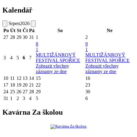
Kalendář
Srpen
2026
Po
Út
St
Čt
Pá
So
Ne
27
28
29
30
31
1
2
8
9
1
1
MULTIŽÁNROVÝ
MULTIŽÁNROVÝ
3
4
5
6
7
FESTIVAL SPOŘICE
FESTIVAL SPOŘICE
Zobrazit všechny
Zobrazit všechny
záznamy ze dne
záznamy ze dne
10
11
12
13
14
15
16
17
18
19
20
21
22
23
24
25
26
27
28
29
30
31
1
2
3
4
5
6
Kavárna Za školou