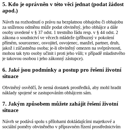
5. Kdo je oprávněn v této věci jednat (podat žádost
apod.)
Návrh na rozhodnutí o právu na bezplatnou obhajobu či obhajobu
za sníženou odměnu může podat obviněný, jeho obhájce a dále
osoby uvedené v § 37 odst. 1 trestního řádu resp. v § 44 odst. 2
zákona o soudnictví ve věcech mládeže (příbuzný v pokolení
přímém, sourozenec, osvojitel, osvojenec, manžel, partner, druh,
jakož i zúčastněna osoba; je-li obviněný omezen na svéprávnosti,
mohou tak tyto osoby učinit i proti jeho vůli; v případě mladistvého
je takovou osobou i jeho zákonný zástupce).
6. Jaké jsou podmínky a postup pro řešení životní
situace
Obviněný osvědčí, že nemá dostatek prostředků, aby mohl hradit
náklady spojené se zastupováním obhájcem sám.
7. Jakým způsobem můžete zahájit řešení životní
situace
Návrh se podává spolu s přílohami dokládajícími majetkové a
sociální poměry obviněného v přípravném řízení prostřednictvím