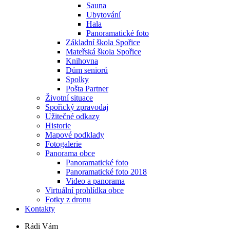
Sauna
Ubytování
Hala
Panoramatické foto
Základní škola Spořice
Mateřská škola Spořice
Knihovna
Dům seniorů
Spolky
Pošta Partner
Životní situace
Spořický zpravodaj
Užitečné odkazy
Historie
Mapové podklady
Fotogalerie
Panorama obce
Panoramatické foto
Panoramatické foto 2018
Video a panorama
Virtuální prohlídka obce
Fotky z dronu
Kontakty
Rádi Vám