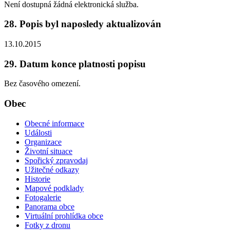
Není dostupná žádná elektronická služba.
28. Popis byl naposledy aktualizován
13.10.2015
29. Datum konce platnosti popisu
Bez časového omezení.
Obec
Obecné informace
Události
Organizace
Životní situace
Spořický zpravodaj
Užitečné odkazy
Historie
Mapové podklady
Fotogalerie
Panorama obce
Virtuální prohlídka obce
Fotky z dronu