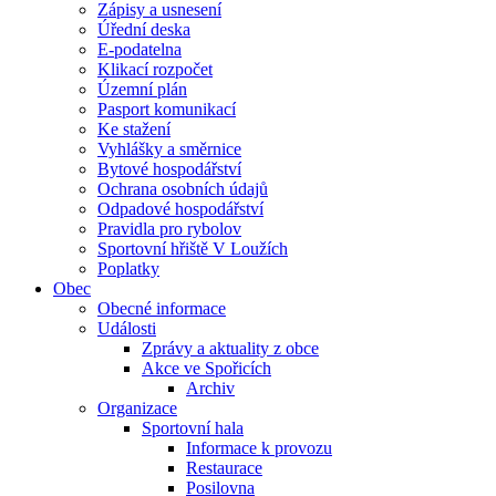
Zápisy a usnesení
Úřední deska
E-podatelna
Klikací rozpočet
Územní plán
Pasport komunikací
Ke stažení
Vyhlášky a směrnice
Bytové hospodářství
Ochrana osobních údajů
Odpadové hospodářství
Pravidla pro rybolov
Sportovní hřiště V Loužích
Poplatky
Obec
Obecné informace
Události
Zprávy a aktuality z obce
Akce ve Spořicích
Archiv
Organizace
Sportovní hala
Informace k provozu
Restaurace
Posilovna