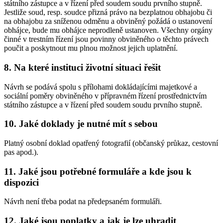
státního zástupce a v řízení před soudem soudu prvního stupně.
Jestliže soud, resp. soudce přizná právo na bezplatnou obhajobu či
na obhajobu za sníženou odměnu a obviněný požádá o ustanovení
obhájce, bude mu obhájce neprodleně ustanoven. Všechny orgány
činné v trestním řízení jsou povinny obviněného o těchto právech
poučit a poskytnout mu plnou možnost jejich uplatnění.
8. Na které instituci životní situaci řešit
Návrh se podává spolu s přílohami dokládajícími majetkové a
sociální poměry obviněného v přípravném řízení prostřednictvím
státního zástupce a v řízení před soudem soudu prvního stupně.
10. Jaké doklady je nutné mít s sebou
Platný osobní doklad opatřený fotografií (občanský průkaz, cestovní
pas apod.).
11. Jaké jsou potřebné formuláře a kde jsou k
dispozici
Návrh není třeba podat na předepsaném formuláři.
12. Jaké jsou poplatky a jak je lze uhradit