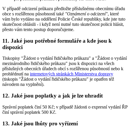
V případě odcizení průkazu předložte příslušnému obecnímu úřadu
obce s rozšířenou působností také
"Oznámení o odcizení"
, které
vám bylo vydáno na oddělení Policie České republiky, kde jste tuto
skutečnost ohlásili - i když není nutné tuto skutečnost policii hlásit,
přesto vám tento postup doporučujeme.
11. Jaké jsou potřebné formuláře a kde jsou k
dispozici
Tiskopisy "Žádost o vydání řidičského průkazu" a "Žádost o vydání
mezinárodního řidičského průkazu" jsou k dispozici na všech
příslušných obecních úřadech obcí s rozšířenou působností nebo k
prohlédnutí na
internetových stránkách Ministerstva dopravy
(tiskopis "Žádost o vydání řidičského průkazu" je opatřen též
návodem na vyplnění).
12. Jaké jsou poplatky a jak je lze uhradit
Správní poplatek činí 50 Kč; v případě žádosti o expresní vydání ŘP
činí správní poplatek 500 Kč.
13. Jaké jsou lhůty pro vyřízení