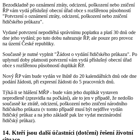
Bezodkladně po oznámení ztráty, odcizení, poškození nebo zničení
ŘP vám vydá příslušný obecní úřad obce s rozšířenou působností
"Potvrzení o oznámení ztráty, odcizení, poškození nebo zničení
řidičského průkazu".
Vydané potvrzení nepodléhá správnímu poplatku a platí 30 dnů ode
dne jeho vydání; po tuto dobu nahrazuje ŘP, ale pouze pro provoz
na území České republiky.
Současně je nutné vyplnit "Žádost o vydání řidičského průkazu". Po
uplynutí doby platnosti potvrzení vám vydá příslušný obecní úřad
obce s rozšířenou působností duplikát ŘP.
Nový ŘP vám bude vydán ve lhůtě do 20 kalendářních dnů ode dne
podání žádosti, při expresní žádosti do 5 pracovních dnů.
Týká-li se hlášení MŘP - bude vám jeho duplikát vystaven
neprodleně (zpravidla na počkání), ale to jen v případě, že nedošlo
současně ke ztrátě, odcizení, poškození nebo zničení národního
řidičského průkazu (v tomto případě musí být nejdříve vydán
řidičský průkaz a na jeho základě pak lze vydat mezinárodní
řidičský průkaz).
14. Kteří jsou další účastníci (dotčení) řešení životní
situace