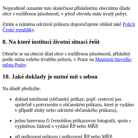
Neprodleně oznamte tuto skutečnost příslušnému obecnímu úřadu
obce s rozšířenou působností, v jehož obvodu máte trvalý pobyt.
Ztrátu a zejména odcizení průkazu doporučujeme ohlásit také
Policii
České republiky
.
8. Na které instituci životní situaci řešit
Obraťte se na obecní úřad obce s rozšířenou působností, příslušný
podle místa vašeho trvalého pobytu, v Praze na
Magistrát hlavního
města Prahy
.
10. Jaké doklady je nutné mít s sebou
Na úřadě předložte:
doklad totožnosti (občanský průkaz, popř. cestovní pas
společně s potvrzením o občanském průkazu, které je vydáno
v případě ztráty nebo odcizení občanského průkazu),
jednu barevnou či černobílou průkazovou fotografii, spolu s
vyplněnou žádostí o vydání ŘP nebo MŘP,
při poškození průkazu i poškozený ŘP nebo MŘP.