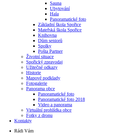
Sauna
Ubytování
Hala
Panoramatické foto
Základní škola Spořice
Mateřská škola Spořice
Knihovna
Dům seniorů
Spolky
Pošta Partner
Životní situace
Spořický zpravodaj
Užitečné odkazy
Historie
Mapové podklady
Fotogalerie
Panorama obce
Panoramatické foto
Panoramatické foto 2018
Video a panorama
Virtuální prohlídka obce
Fotky z dronu
Kontakty
Rádi Vám