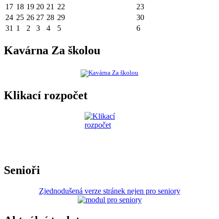
17
18
19
20
21
22
23
24
25
26
27
28
29
30
31
1
2
3
4
5
6
Kavárna Za školou
Klikací rozpočet
Senioři
Zjednodušená verze stránek nejen pro seniory