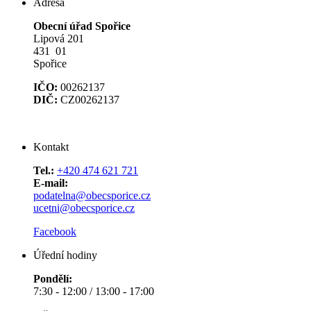
Adresa
Obecní úřad Spořice
Lipová 201
431 01
Spořice
IČO:
00262137
DIČ:
CZ00262137
Kontakt
Tel.:
+420 474 621 721
E-mail:
podatelna@obecsporice.cz
ucetni@obecsporice.cz
Facebook
Úřední hodiny
Pondělí:
7:30 - 12:00 / 13:00 - 17:00