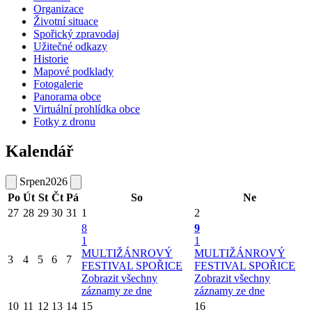
Organizace
Životní situace
Spořický zpravodaj
Užitečné odkazy
Historie
Mapové podklady
Fotogalerie
Panorama obce
Virtuální prohlídka obce
Fotky z dronu
Kalendář
Srpen
2026
Po
Út
St
Čt
Pá
So
Ne
27
28
29
30
31
1
2
8
9
1
1
MULTIŽÁNROVÝ
MULTIŽÁNROVÝ
3
4
5
6
7
FESTIVAL SPOŘICE
FESTIVAL SPOŘICE
Zobrazit všechny
Zobrazit všechny
záznamy ze dne
záznamy ze dne
10
11
12
13
14
15
16