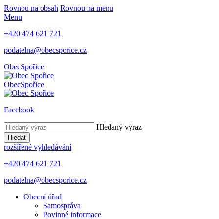
Rovnou na obsah
Rovnou na menu
Menu
+420 474 621 721
podatelna@obecsporice.cz
Obec
Spořice
Obec
Spořice
Facebook
Hledaný výraz
Hledat
rozšířené vyhledávání
+420 474 621 721
podatelna@obecsporice.cz
Obecní úřad
Samospráva
Povinné informace