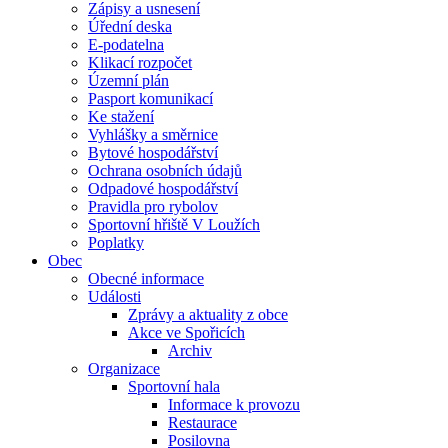
Zápisy a usnesení
Úřední deska
E-podatelna
Klikací rozpočet
Územní plán
Pasport komunikací
Ke stažení
Vyhlášky a směrnice
Bytové hospodářství
Ochrana osobních údajů
Odpadové hospodářství
Pravidla pro rybolov
Sportovní hřiště V Loužích
Poplatky
Obec
Obecné informace
Události
Zprávy a aktuality z obce
Akce ve Spořicích
Archiv
Organizace
Sportovní hala
Informace k provozu
Restaurace
Posilovna