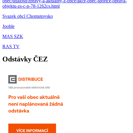
obec/udalosti/zpravy-a-aktuality-z-obce/akce-obec-sporice-oprava-
objektu-zs-c-p-78-1262cs.html
Svazek obcí Chomutovsko
Jooble
MAS SZK
RAS TV
Odstávky ČEZ