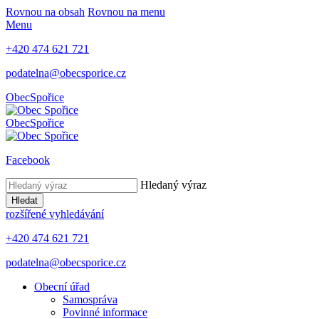
Rovnou na obsah
Rovnou na menu
Menu
+420 474 621 721
podatelna@obecsporice.cz
Obec
Spořice
Obec
Spořice
Facebook
Hledaný výraz
Hledat
rozšířené vyhledávání
+420 474 621 721
podatelna@obecsporice.cz
Obecní úřad
Samospráva
Povinné informace