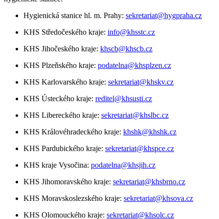
Hygienická stanice hl. m. Prahy:
sekretariat@hygpraha.cz
KHS Středočeského kraje:
info@khsstc.cz
KHS Jihočeského kraje:
khscb@khscb.cz
KHS Plzeňského kraje:
podatelna@khsplzen.cz
KHS Karlovarského kraje:
sekretariat@khskv.cz
KHS Ústeckého kraje:
reditel@khsusti.cz
KHS Libereckého kraje:
sekretariat@khslbc.cz
KHS Královéhradeckého kraje:
khshk@khshk.cz
KHS Pardubického kraje:
sekretariat@khspce.cz
KHS kraje Vysočina:
podatelna@khsjih.cz
KHS Jihomoravského kraje:
sekretariat@khsbrno.cz
KHS Moravskoslezského kraje:
sekretariat@khsova.cz
KHS Olomouckého kraje:
sekretariat@khsolc.cz