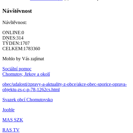
Návštěvnost
Návštěvnost:
ONLINE:
0
DNES:
314
TÝDEN:
1707
CELKEM:
1783360
Mohlo by Vás zajímat
Sociální pomoc
Chomutov, Jirkov a okolí
obec/udalosti/zpravy-a-aktuality-z-obce/akce-obec-sporice-oprava-
objektu-zs-c-p-78-1262cs.html
Svazek obcí Chomutovsko
Jooble
MAS SZK
RAS TV