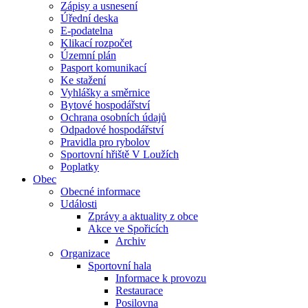
Zápisy a usnesení
Úřední deska
E-podatelna
Klikací rozpočet
Územní plán
Pasport komunikací
Ke stažení
Vyhlášky a směrnice
Bytové hospodářství
Ochrana osobních údajů
Odpadové hospodářství
Pravidla pro rybolov
Sportovní hřiště V Loužích
Poplatky
Obec
Obecné informace
Události
Zprávy a aktuality z obce
Akce ve Spořicích
Archiv
Organizace
Sportovní hala
Informace k provozu
Restaurace
Posilovna