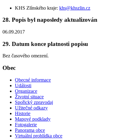
KHS Zlínského kraje:
khs@khszlin.cz
28. Popis byl naposledy aktualizován
06.09.2017
29. Datum konce platnosti popisu
Bez časového omezení.
Obec
Obecné informace
Události
Organizace
Životní situace
Spořický zpravodaj
Užitečné odkazy
Historie
Mapové podklady
Fotogalerie
Panorama obce
Virtuální prohlídka obce