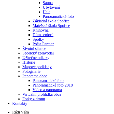
Sauna
Ubytování
Hala
Panoramatické foto
Základní škola Spořice
Mateřská škola Spořice
Knihovna
Dům seniorů
Spolky
Pošta Partner
Životní situace
Spořický zpravodaj
Užitečné odkazy
Historie
Mapové podklady
Fotogalerie
Panorama obce
Panoramatické foto
Panoramatické foto 2018
Video a panorama
Virtuální prohlídka obce
Fotky z dronu
Kontakty
Rádi Vám