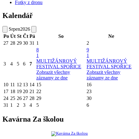
Fotky z dronu
Kalendář
Srpen
2026
Po
Út
St
Čt
Pá
So
Ne
27
28
29
30
31
1
2
8
9
1
1
MULTIŽÁNROVÝ
MULTIŽÁNROVÝ
3
4
5
6
7
FESTIVAL SPOŘICE
FESTIVAL SPOŘICE
Zobrazit všechny
Zobrazit všechny
záznamy ze dne
záznamy ze dne
10
11
12
13
14
15
16
17
18
19
20
21
22
23
24
25
26
27
28
29
30
31
1
2
3
4
5
6
Kavárna Za školou