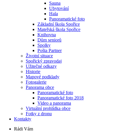
Sauna
Ubytování
Hala
Panoramatické foto
Základní škola Spořice
Mateřská škola Spořice
Knihovna
Dům seniorů
Spolky
Pošta Partner
Životní situace
Spořický zpravodaj
Užitečné odkazy
Historie
Mapové podklady
Fotogalerie
Panorama obce
Panoramatické foto
Panoramatické foto 2018
Video a panorama
Virtuální prohlídka obce
Fotky z dronu
Kontakty
Rádi Vám