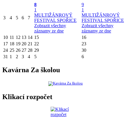
8
9
1
1
MULTIŽÁNROVÝ
MULTIŽÁNROVÝ
3
4
5
6
7
FESTIVAL SPOŘICE
FESTIVAL SPOŘICE
Zobrazit všechny
Zobrazit všechny
záznamy ze dne
záznamy ze dne
10
11
12
13
14
15
16
17
18
19
20
21
22
23
24
25
26
27
28
29
30
31
1
2
3
4
5
6
Kavárna Za školou
Klikací rozpočet