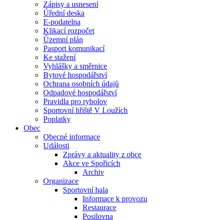
Zápisy a usnesení
Úřední deska
E-podatelna
Klikací rozpočet
Územní plán
Pasport komunikací
Ke stažení
Vyhlášky a směrnice
Bytové hospodářství
Ochrana osobních údajů
Odpadové hospodářství
Pravidla pro rybolov
Sportovní hřiště V Loužích
Poplatky
Obec
Obecné informace
Události
Zprávy a aktuality z obce
Akce ve Spořicích
Archiv
Organizace
Sportovní hala
Informace k provozu
Restaurace
Posilovna