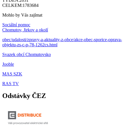
TÝDEN:
2031
CELKEM:
1783684
Mohlo by Vás zajímat
Sociální pomoc
Chomutov, Jirkov a okolí
obec/udalosti/zpravy-a-aktuality-z-obce/akce-obec-sporice-oprava-
objektu-zs-c-p-78-1262cs.html
Svazek obcí Chomutovsko
Jooble
MAS SZK
RAS TV
Odstávky ČEZ