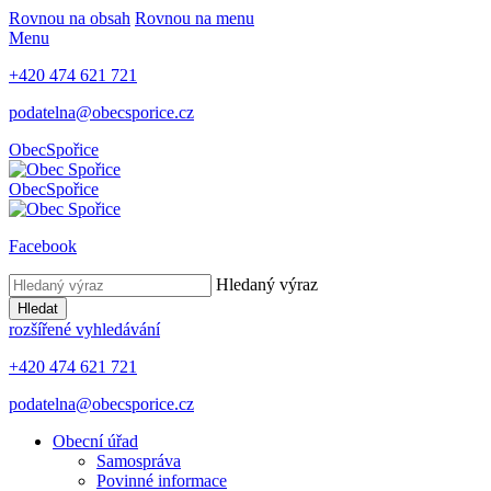
Rovnou na obsah
Rovnou na menu
Menu
+420 474 621 721
podatelna@obecsporice.cz
Obec
Spořice
Obec
Spořice
Facebook
Hledaný výraz
Hledat
rozšířené vyhledávání
+420 474 621 721
podatelna@obecsporice.cz
Obecní úřad
Samospráva
Povinné informace