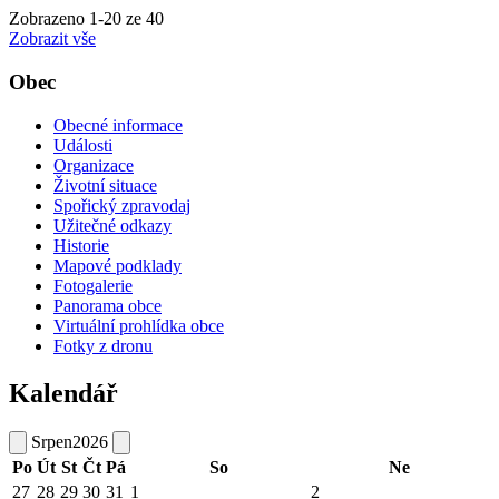
Zobrazeno
1
-
20
ze 40
Zobrazit vše
Obec
Obecné informace
Události
Organizace
Životní situace
Spořický zpravodaj
Užitečné odkazy
Historie
Mapové podklady
Fotogalerie
Panorama obce
Virtuální prohlídka obce
Fotky z dronu
Kalendář
Srpen
2026
Po
Út
St
Čt
Pá
So
Ne
27
28
29
30
31
1
2