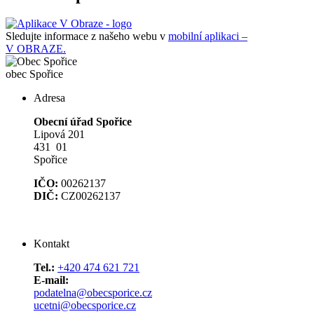
Sledujte informace z našeho webu v
mobilní aplikaci –
V OBRAZE.
obec
Spořice
Adresa
Obecní úřad Spořice
Lipová 201
431 01
Spořice
IČO:
00262137
DIČ:
CZ00262137
Kontakt
Tel.:
+420 474 621 721
E-mail:
podatelna@obecsporice.cz
ucetni@obecsporice.cz