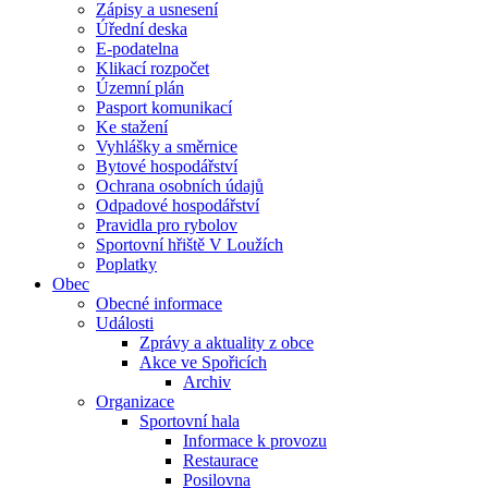
Zápisy a usnesení
Úřední deska
E-podatelna
Klikací rozpočet
Územní plán
Pasport komunikací
Ke stažení
Vyhlášky a směrnice
Bytové hospodářství
Ochrana osobních údajů
Odpadové hospodářství
Pravidla pro rybolov
Sportovní hřiště V Loužích
Poplatky
Obec
Obecné informace
Události
Zprávy a aktuality z obce
Akce ve Spořicích
Archiv
Organizace
Sportovní hala
Informace k provozu
Restaurace
Posilovna