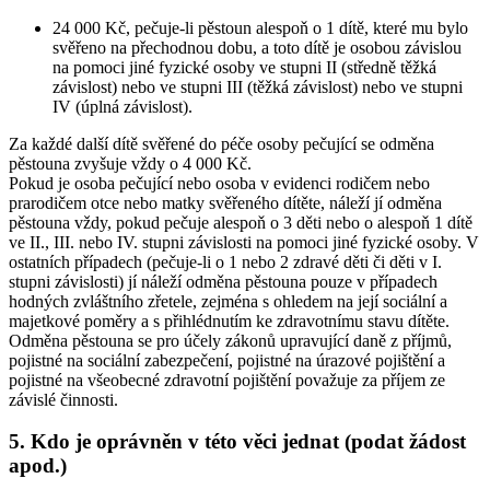
24 000 Kč, pečuje-li pěstoun alespoň o 1 dítě, které mu bylo
svěřeno na přechodnou dobu, a toto dítě je osobou závislou
na pomoci jiné fyzické osoby ve stupni II (středně těžká
závislost) nebo ve stupni III (těžká závislost) nebo ve stupni
IV (úplná závislost).
Za každé další dítě svěřené do péče osoby pečující se odměna
pěstouna zvyšuje vždy o 4 000 Kč.
Pokud je osoba pečující nebo osoba v evidenci rodičem nebo
prarodičem otce nebo matky svěřeného dítěte, náleží jí odměna
pěstouna vždy, pokud pečuje alespoň o 3 děti nebo o alespoň 1 dítě
ve II., III. nebo IV. stupni závislosti na pomoci jiné fyzické osoby. V
ostatních případech (pečuje-li o 1 nebo 2 zdravé děti či děti v I.
stupni závislosti) jí náleží odměna pěstouna pouze v případech
hodných zvláštního zřetele, zejména s ohledem na její sociální a
majetkové poměry a s přihlédnutím ke zdravotnímu stavu dítěte.
Odměna pěstouna se pro účely zákonů upravující daně z příjmů,
pojistné na sociální zabezpečení, pojistné na úrazové pojištění a
pojistné na všeobecné zdravotní pojištění považuje za příjem ze
závislé činnosti.
5. Kdo je oprávněn v této věci jednat (podat žádost
apod.)