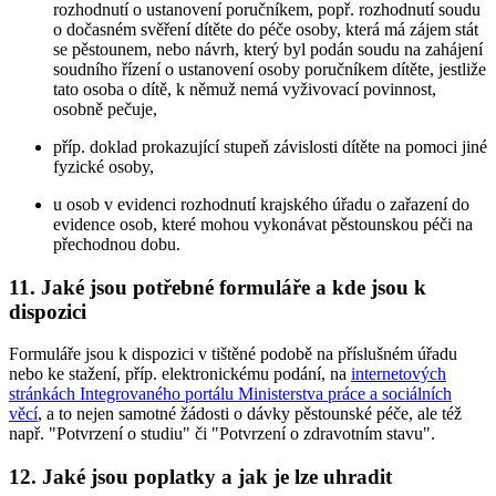
rozhodnutí o ustanovení poručníkem, popř. rozhodnutí soudu
o dočasném svěření dítěte do péče osoby, která má zájem stát
se pěstounem, nebo návrh, který byl podán soudu na zahájení
soudního řízení o ustanovení osoby poručníkem dítěte, jestliže
tato osoba o dítě, k němuž nemá vyživovací povinnost,
osobně pečuje,
příp. doklad prokazující stupeň závislosti dítěte na pomoci jiné
fyzické osoby,
u osob v evidenci rozhodnutí krajského úřadu o zařazení do
evidence osob, které mohou vykonávat pěstounskou péči na
přechodnou dobu.
11. Jaké jsou potřebné formuláře a kde jsou k
dispozici
Formuláře jsou k dispozici v tištěné podobě na příslušném úřadu
nebo ke stažení, příp. elektronickému podání, na
internetových
stránkách Integrovaného portálu Ministerstva práce a sociálních
věcí
, a to nejen samotné žádosti o dávky pěstounské péče, ale též
např. "Potvrzení o studiu" či "Potvrzení o zdravotním stavu".
12. Jaké jsou poplatky a jak je lze uhradit