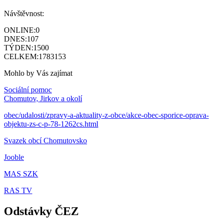
Návštěvnost:
ONLINE:
0
DNES:
107
TÝDEN:
1500
CELKEM:
1783153
Mohlo by Vás zajímat
Sociální pomoc
Chomutov, Jirkov a okolí
obec/udalosti/zpravy-a-aktuality-z-obce/akce-obec-sporice-oprava-
objektu-zs-c-p-78-1262cs.html
Svazek obcí Chomutovsko
Jooble
MAS SZK
RAS TV
Odstávky ČEZ