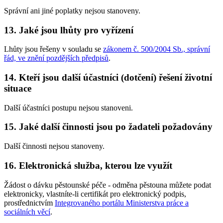
Správní ani jiné poplatky nejsou stanoveny.
13. Jaké jsou lhůty pro vyřízení
Lhůty jsou řešeny v souladu se
zákonem č. 500/2004 Sb., správní
řád, ve znění pozdějších předpisů
.
14. Kteří jsou další účastníci (dotčení) řešení životní
situace
Další účastníci postupu nejsou stanoveni.
15. Jaké další činnosti jsou po žadateli požadovány
Další činnosti nejsou stanoveny.
16. Elektronická služba, kterou lze využít
Žádost o dávku pěstounské péče - odměna pěstouna můžete podat
elektronicky, vlastníte-li certifikát pro elektronický podpis,
prostřednictvím
Integrovaného portálu Ministerstva práce a
sociálních věcí
.