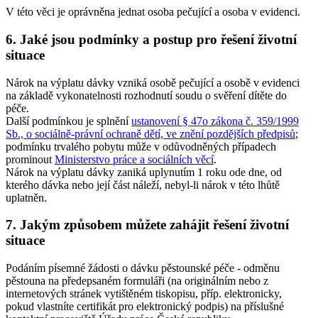
V této věci je oprávněna jednat osoba pečující a osoba v evidenci.
6. Jaké jsou podmínky a postup pro řešení životní
situace
Nárok na výplatu dávky vzniká osobě pečující a osobě v evidenci
na základě vykonatelnosti rozhodnutí soudu o svěření dítěte do
péče.
Další podmínkou je splnění
ustanovení § 47o zákona č. 359/1999
Sb., o sociálně-právní ochraně dětí, ve znění pozdějších předpisů
;
podmínku trvalého pobytu může v odůvodněných případech
prominout
Ministerstvo práce a sociálních věcí
.
Nárok na výplatu dávky zaniká uplynutím 1 roku ode dne, od
kterého dávka nebo její část náleží, nebyl-li nárok v této lhůtě
uplatněn.
7. Jakým způsobem můžete zahájit řešení životní
situace
Podáním písemné žádosti o dávku pěstounské péče - odměnu
pěstouna na předepsaném formuláři (na originálním nebo z
internetových stránek vytištěném tiskopisu, příp. elektronicky,
pokud vlastníte certifikát pro elektronický podpis) na příslušné