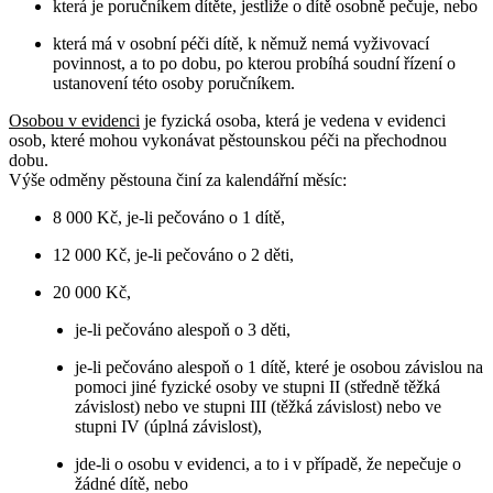
která je poručníkem dítěte, jestliže o dítě osobně pečuje, nebo
která má v osobní péči dítě, k němuž nemá vyživovací
povinnost, a to po dobu, po kterou probíhá soudní řízení o
ustanovení této osoby poručníkem.
Osobou v evidenci
je fyzická osoba, která je vedena v evidenci
osob, které mohou vykonávat pěstounskou péči na přechodnou
dobu.
Výše odměny pěstouna činí za kalendářní měsíc:
8 000 Kč, je-li pečováno o 1 dítě,
12 000 Kč, je-li pečováno o 2 děti,
20 000 Kč,
je-li pečováno alespoň o 3 děti,
je-li pečováno alespoň o 1 dítě, které je osobou závislou na
pomoci jiné fyzické osoby ve stupni II (středně těžká
závislost) nebo ve stupni III (těžká závislost) nebo ve
stupni IV (úplná závislost),
jde-li o osobu v evidenci, a to i v případě, že nepečuje o
žádné dítě, nebo