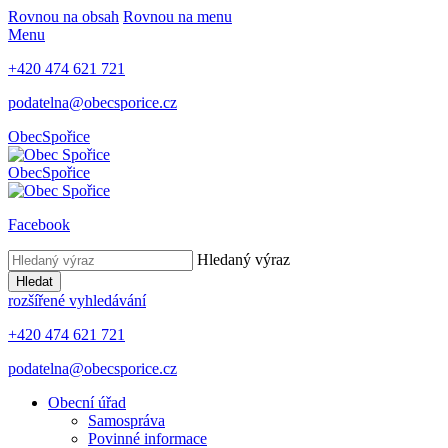
Rovnou na obsah
Rovnou na menu
Menu
+420 474 621 721
podatelna@obecsporice.cz
Obec
Spořice
Obec
Spořice
Facebook
Hledaný výraz
Hledat
rozšířené vyhledávání
+420 474 621 721
podatelna@obecsporice.cz
Obecní úřad
Samospráva
Povinné informace