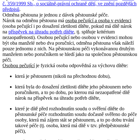
č. 359/1999 Sb., o sociálně-právní ochraně dětí, ve znění pozdějších
předpisů
.
Odměna pěstouna je jednou z dávek pěstounské péče.
Nárok na odměnu pěstouna má
osoba pečující a osoba v evidenci
(osoba pečující i po dosažení zletilosti dítěte, pokud má dítě nárok
na
příspěvek na úhradu potřeb dítěte
, tj. splňuje kritérium
nezaopatřenosti). Osobou pečující nebo osobou v evidenci mohou
být oba manželé nebo dva poručníci, odměna pěstouna však náleží
pouze jednomu z nich. Na pěstounskou péči vykonávanou druhým
manželem nebo poručníkem se hledí jako na společnou pěstounskou
péči.
Osobou pečující
je fyzická osoba odpovědná za výchovu dítěte:
která je pěstounem (nikoli na přechodnou dobu),
která byla do dosažení zletilosti dítěte jeho pěstounem nebo
poručníkem, a to po dobu, po kterou má nezaopatřené dítě
nárok na příspěvek na úhradu potřeb dítěte,
které je dítě před rozhodnutím soudu o svěření dítěte do
pěstounské péče rozhodnutím soudu dočasně svěřeno do péče
osoby, která má zájem stát se pěstounem, a to po dobu trvání
takové péče (tj. osoba, která má dítě v tzv. předpěstounské
péči),