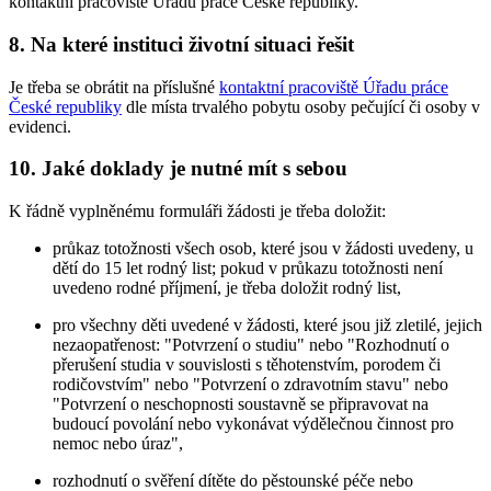
kontaktní pracoviště Úřadu práce České republiky.
8. Na které instituci životní situaci řešit
Je třeba se obrátit na příslušné
kontaktní pracoviště Úřadu práce
České republiky
dle místa trvalého pobytu osoby pečující či osoby v
evidenci.
10. Jaké doklady je nutné mít s sebou
K řádně vyplněnému formuláři žádosti je třeba doložit:
průkaz totožnosti všech osob, které jsou v žádosti uvedeny, u
dětí do 15 let rodný list; pokud v průkazu totožnosti není
uvedeno rodné příjmení, je třeba doložit rodný list,
pro všechny děti uvedené v žádosti, které jsou již zletilé, jejich
nezaopatřenost: "Potvrzení o studiu" nebo "Rozhodnutí o
přerušení studia v souvislosti s těhotenstvím, porodem či
rodičovstvím" nebo "Potvrzení o zdravotním stavu" nebo
"Potvrzení o neschopnosti soustavně se připravovat na
budoucí povolání nebo vykonávat výdělečnou činnost pro
nemoc nebo úraz",
rozhodnutí o svěření dítěte do pěstounské péče nebo