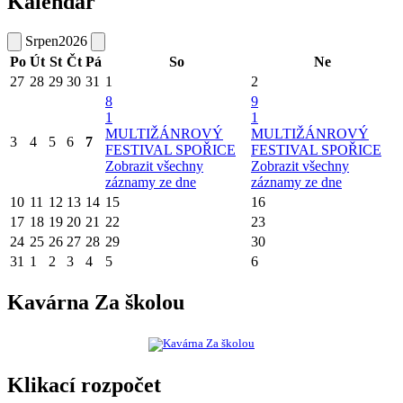
Kalendář
Srpen
2026
Po
Út
St
Čt
Pá
So
Ne
27
28
29
30
31
1
2
8
9
1
1
MULTIŽÁNROVÝ
MULTIŽÁNROVÝ
3
4
5
6
7
FESTIVAL SPOŘICE
FESTIVAL SPOŘICE
Zobrazit všechny
Zobrazit všechny
záznamy ze dne
záznamy ze dne
10
11
12
13
14
15
16
17
18
19
20
21
22
23
24
25
26
27
28
29
30
31
1
2
3
4
5
6
Kavárna Za školou
Klikací rozpočet