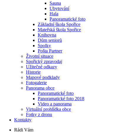
Sauna
Ubytování
Hala
Panoramatické foto
Základní škola Spořice
Mateřská škola Spořice
Knihovna
Dům seniorů
Spolky
Pošta Partner
Životní situace
Spořický zpravodaj
Užitečné odkazy
Historie
Mapové podklady
Fotogalerie
Panorama obce
Panoramatické foto
Panoramatické foto 2018
Video a panorama
Virtuální prohlídka obce
Fotky z dronu
Kontakty
Rádi Vám