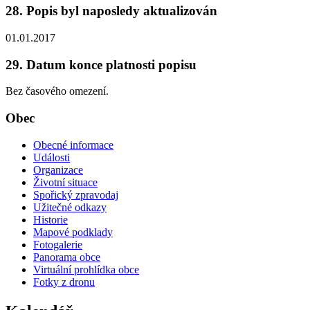
28. Popis byl naposledy aktualizován
01.01.2017
29. Datum konce platnosti popisu
Bez časového omezení.
Obec
Obecné informace
Události
Organizace
Životní situace
Spořický zpravodaj
Užitečné odkazy
Historie
Mapové podklady
Fotogalerie
Panorama obce
Virtuální prohlídka obce
Fotky z dronu