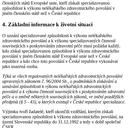
členských států Evropské unie, kteří získali specializovanou
způsobilost k výkonu nelékařského zdravotnického povolání v
jiném členském státě než v České republice
4. Základní informace k životní situaci
O uznání specializované způsobilosti k výkonu nelékařského
zdravotnického povolání a k výkonu specializovaných činností
souvisejících s poskytováním zdravotní péče musí požádat každý,
kdo získal specializovanou způsobilost k výkonu zdravotnického
povolání v jiném členském státě Evropské unie než v České
republice a kdo chce toto povolání v České republice vykonávat
jako usazená osoba.
Týká se všech regulovaných nelékařských zdravotnických povolání
upravených zákonem č. 96/2004 Sb., o podmínkách získávání a
uznávání způsobilosti k výkonu nelékařských zdravotnických
povolání a k výkonu činností souvisejících s poskytováním zdravotní
péče a o změně některých souvisejících zákonů, ve znění pozdějších
předpisů (§ 5 - 43), u kterých existují v České republice specializace.
Výjimku tvoří žadatelé, kteří ukončili vzdělání, kterým získali
specializovanou způsobilost k výkonu zdravotnického povolání, na
území Slovenské republiky do 31.12.1992 a tedy v době společné
ČSFR.