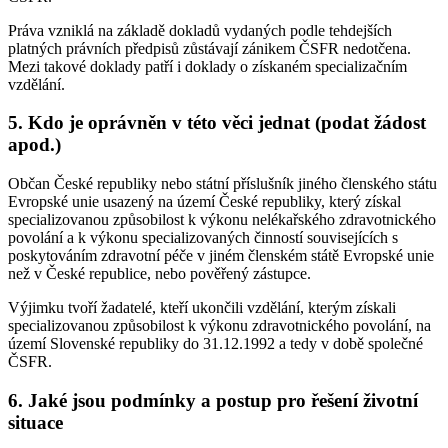
Práva vzniklá na základě dokladů vydaných podle tehdejších
platných právních předpisů zůstávají zánikem ČSFR nedotčena.
Mezi takové doklady patří i doklady o získaném specializačním
vzdělání.
5. Kdo je oprávněn v této věci jednat (podat žádost
apod.)
Občan České republiky nebo státní příslušník jiného členského státu
Evropské unie usazený na území České republiky, který získal
specializovanou způsobilost k výkonu nelékařského zdravotnického
povolání a k výkonu specializovaných činností souvisejících s
poskytováním zdravotní péče v jiném členském státě Evropské unie
než v České republice, nebo pověřený zástupce.
Výjimku tvoří žadatelé, kteří ukončili vzdělání, kterým získali
specializovanou způsobilost k výkonu zdravotnického povolání, na
území Slovenské republiky do 31.12.1992 a tedy v době společné
ČSFR.
6. Jaké jsou podmínky a postup pro řešení životní
situace