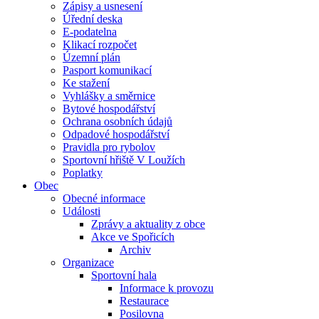
Zápisy a usnesení
Úřední deska
E-podatelna
Klikací rozpočet
Územní plán
Pasport komunikací
Ke stažení
Vyhlášky a směrnice
Bytové hospodářství
Ochrana osobních údajů
Odpadové hospodářství
Pravidla pro rybolov
Sportovní hřiště V Loužích
Poplatky
Obec
Obecné informace
Události
Zprávy a aktuality z obce
Akce ve Spořicích
Archiv
Organizace
Sportovní hala
Informace k provozu
Restaurace
Posilovna