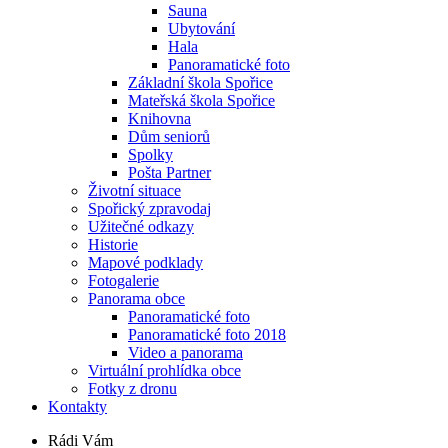
Sauna
Ubytování
Hala
Panoramatické foto
Základní škola Spořice
Mateřská škola Spořice
Knihovna
Dům seniorů
Spolky
Pošta Partner
Životní situace
Spořický zpravodaj
Užitečné odkazy
Historie
Mapové podklady
Fotogalerie
Panorama obce
Panoramatické foto
Panoramatické foto 2018
Video a panorama
Virtuální prohlídka obce
Fotky z dronu
Kontakty
Rádi Vám