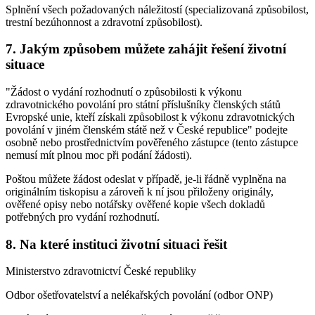
Splnění všech požadovaných náležitostí (specializovaná způsobilost,
trestní bezúhonnost a zdravotní způsobilost).
7. Jakým způsobem můžete zahájit řešení životní
situace
"Žádost o vydání rozhodnutí o způsobilosti k výkonu
zdravotnického povolání pro státní příslušníky členských států
Evropské unie, kteří získali způsobilost k výkonu zdravotnických
povolání v jiném členském státě než v České republice" podejte
osobně nebo prostřednictvím pověřeného zástupce (tento zástupce
nemusí mít plnou moc při podání žádosti).
Poštou můžete žádost odeslat v případě, je-li řádně vyplněna na
originálním tiskopisu a zároveň k ní jsou přiloženy originály,
ověřené opisy nebo notářsky ověřené kopie všech dokladů
potřebných pro vydání rozhodnutí.
8. Na které instituci životní situaci řešit
Ministerstvo zdravotnictví České republiky
Odbor ošetřovatelství a nelékařských povolání (odbor ONP)