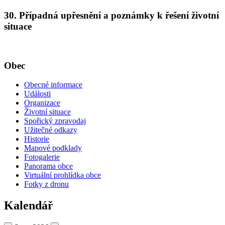
30. Případná upřesnění a poznámky k řešení životní
situace
Obec
Obecné informace
Události
Organizace
Životní situace
Spořický zpravodaj
Užitečné odkazy
Historie
Mapové podklady
Fotogalerie
Panorama obce
Virtuální prohlídka obce
Fotky z dronu
Kalendář