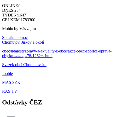
ONLINE:
1
DNES:
254
TÝDEN:
1647
CELKEM:
1783300
Mohlo by Vás zajímat
Sociální pomoc
Chomutov, Jirkov a okolí
obec/udalosti/zpravy-a-aktuality-z-obce/akce-obec-sporice-oprava-
objektu-zs-c-p-78-1262cs.html
Svazek obcí Chomutovsko
Jooble
MAS SZK
RAS TV
Odstávky ČEZ