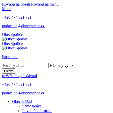
Rovnou na obsah
Rovnou na menu
Menu
+420 474 621 721
podatelna@obecsporice.cz
Obec
Spořice
Obec
Spořice
Facebook
Hledaný výraz
Hledat
rozšířené vyhledávání
+420 474 621 721
podatelna@obecsporice.cz
Obecní úřad
Samospráva
Povinné informace