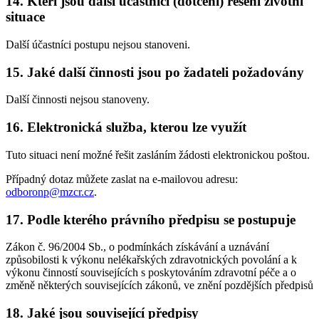
14. Kteří jsou další účastníci (dotčení) řešení životní
situace
Další účastníci postupu nejsou stanoveni.
15. Jaké další činnosti jsou po žadateli požadovány
Další činnosti nejsou stanoveny.
16. Elektronická služba, kterou lze využít
Tuto situaci není možné řešit zasláním žádosti elektronickou poštou.
Případný dotaz můžete zaslat na e-mailovou adresu:
odboronp@mzcr.cz
.
17. Podle kterého právního předpisu se postupuje
Zákon č. 96/2004 Sb., o podmínkách získávání a uznávání
způsobilosti k výkonu nelékařských zdravotnických povolání a k
výkonu činností souvisejících s poskytováním zdravotní péče a o
změně některých souvisejících zákonů, ve znění pozdějších předpisů
18. Jaké jsou související předpisy