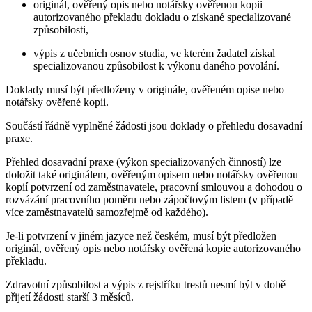
originál, ověřený opis nebo notářsky ověřenou kopii
autorizovaného překladu dokladu o získané specializované
způsobilosti,
výpis z učebních osnov studia, ve kterém žadatel získal
specializovanou způsobilost k výkonu daného povolání.
Doklady musí být předloženy v originále, ověřeném opise nebo
notářsky ověřené kopii.
Součástí řádně vyplněné žádosti jsou doklady o přehledu dosavadní
praxe.
Přehled dosavadní praxe (výkon specializovaných činností) lze
doložit také originálem, ověřeným opisem nebo notářsky ověřenou
kopií potvrzení od zaměstnavatele, pracovní smlouvou a dohodou o
rozvázání pracovního poměru nebo zápočtovým listem (v případě
více zaměstnavatelů samozřejmě od každého).
Je-li potvrzení v jiném jazyce než českém, musí být předložen
originál, ověřený opis nebo notářsky ověřená kopie autorizovaného
překladu.
Zdravotní způsobilost a výpis z rejstříku trestů nesmí být v době
přijetí žádosti starší 3 měsíců.