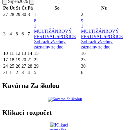
Srpen
2026
Po
Út
St
Čt
Pá
So
Ne
27
28
29
30
31
1
2
8
9
1
1
MULTIŽÁNROVÝ
MULTIŽÁNROVÝ
3
4
5
6
7
FESTIVAL SPOŘICE
FESTIVAL SPOŘICE
Zobrazit všechny
Zobrazit všechny
záznamy ze dne
záznamy ze dne
10
11
12
13
14
15
16
17
18
19
20
21
22
23
24
25
26
27
28
29
30
31
1
2
3
4
5
6
Kavárna Za školou
Klikací rozpočet