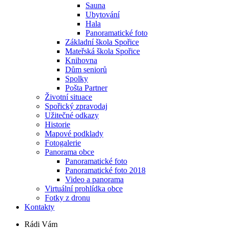
Sauna
Ubytování
Hala
Panoramatické foto
Základní škola Spořice
Mateřská škola Spořice
Knihovna
Dům seniorů
Spolky
Pošta Partner
Životní situace
Spořický zpravodaj
Užitečné odkazy
Historie
Mapové podklady
Fotogalerie
Panorama obce
Panoramatické foto
Panoramatické foto 2018
Video a panorama
Virtuální prohlídka obce
Fotky z dronu
Kontakty
Rádi Vám