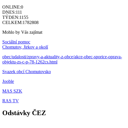
ONLINE:
0
DNES:
111
TÝDEN:
1155
CELKEM:
1782808
Mohlo by Vás zajímat
Sociální pomoc
Chomutov, Jirkov a okolí
obec/udalosti/zpravy-a-aktuality-z-obce/akce-obec-sporice-oprava-
objektu-zs-c-p-78-1262cs.html
Svazek obcí Chomutovsko
Jooble
MAS SZK
RAS TV
Odstávky ČEZ