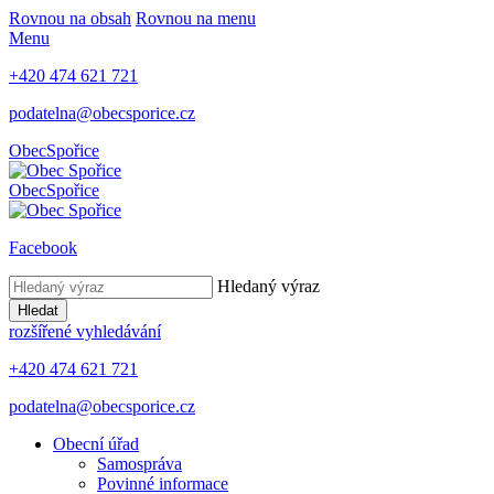
Rovnou na obsah
Rovnou na menu
Menu
+420 474 621 721
podatelna@obecsporice.cz
Obec
Spořice
Obec
Spořice
Facebook
Hledaný výraz
Hledat
rozšířené vyhledávání
+420 474 621 721
podatelna@obecsporice.cz
Obecní úřad
Samospráva
Povinné informace