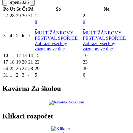
Srpen
2026
Po
Út
St
Čt
Pá
So
Ne
27
28
29
30
31
1
2
8
9
1
1
MULTIŽÁNROVÝ
MULTIŽÁNROVÝ
3
4
5
6
7
FESTIVAL SPOŘICE
FESTIVAL SPOŘICE
Zobrazit všechny
Zobrazit všechny
záznamy ze dne
záznamy ze dne
10
11
12
13
14
15
16
17
18
19
20
21
22
23
24
25
26
27
28
29
30
31
1
2
3
4
5
6
Kavárna Za školou
Klikací rozpočet