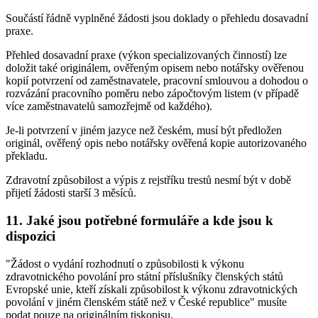
Součástí řádně vyplněné žádosti jsou doklady o přehledu dosavadní
praxe.
Přehled dosavadní praxe (výkon specializovaných činností) lze
doložit také originálem, ověřeným opisem nebo notářsky ověřenou
kopií potvrzení od zaměstnavatele, pracovní smlouvou a dohodou o
rozvázání pracovního poměru nebo zápočtovým listem (v případě
více zaměstnavatelů samozřejmě od každého).
Je-li potvrzení v jiném jazyce než českém, musí být předložen
originál, ověřený opis nebo notářsky ověřená kopie autorizovaného
překladu.
Zdravotní způsobilost a výpis z rejstříku trestů nesmí být v době
přijetí žádosti starší 3 měsíců.
11. Jaké jsou potřebné formuláře a kde jsou k
dispozici
"Žádost o vydání rozhodnutí o způsobilosti k výkonu
zdravotnického povolání pro státní příslušníky členských států
Evropské unie, kteří získali způsobilost k výkonu zdravotnických
povolání v jiném členském státě než v České republice" musíte
podat pouze na originálním tiskopisu.