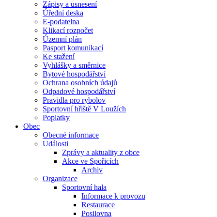
Zápisy a usnesení
Úřední deska
E-podatelna
Klikací rozpočet
Územní plán
Pasport komunikací
Ke stažení
Vyhlášky a směrnice
Bytové hospodářství
Ochrana osobních údajů
Odpadové hospodářství
Pravidla pro rybolov
Sportovní hřiště V Loužích
Poplatky
Obec
Obecné informace
Události
Zprávy a aktuality z obce
Akce ve Spořicích
Archiv
Organizace
Sportovní hala
Informace k provozu
Restaurace
Posilovna