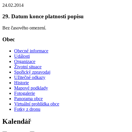
24.02.2014
29. Datum konce platnosti popisu
Bez časového omezení.
Obec
Obecné informace
Události
Organizace
Životní situace
Spořický zpravodaj
Užitečné odkazy
Historie
Mapové podklady
Fotogalerie
Panorama obce
Virtuální prohlídka obce
Fotky z dronu
Kalendář