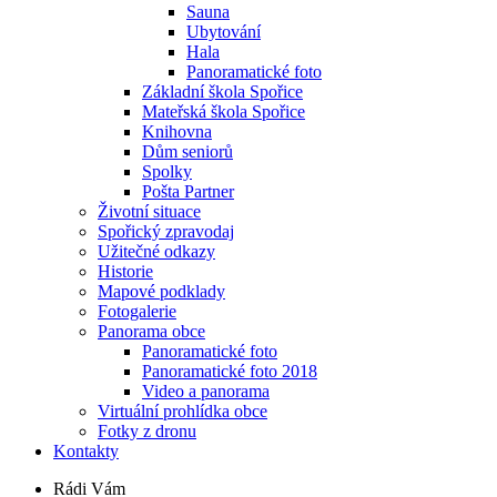
Sauna
Ubytování
Hala
Panoramatické foto
Základní škola Spořice
Mateřská škola Spořice
Knihovna
Dům seniorů
Spolky
Pošta Partner
Životní situace
Spořický zpravodaj
Užitečné odkazy
Historie
Mapové podklady
Fotogalerie
Panorama obce
Panoramatické foto
Panoramatické foto 2018
Video a panorama
Virtuální prohlídka obce
Fotky z dronu
Kontakty
Rádi Vám