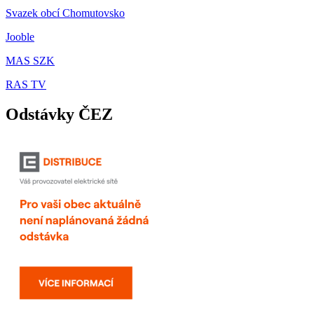
Svazek obcí Chomutovsko
Jooble
MAS SZK
RAS TV
Odstávky ČEZ