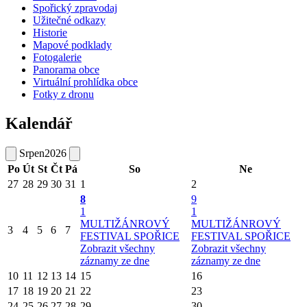
Spořický zpravodaj
Užitečné odkazy
Historie
Mapové podklady
Fotogalerie
Panorama obce
Virtuální prohlídka obce
Fotky z dronu
Kalendář
Srpen
2026
Po
Út
St
Čt
Pá
So
Ne
27
28
29
30
31
1
2
8
9
1
1
MULTIŽÁNROVÝ
MULTIŽÁNROVÝ
3
4
5
6
7
FESTIVAL SPOŘICE
FESTIVAL SPOŘICE
Zobrazit všechny
Zobrazit všechny
záznamy ze dne
záznamy ze dne
10
11
12
13
14
15
16
17
18
19
20
21
22
23
24
25
26
27
28
29
30