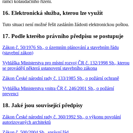
rámci kolaudačního řízení.
16. Elektronická služba, kterou lze využít
Tuto situaci není možné řešit zasláním žádosti elektronickou poštou.
17. Podle kterého právního předpisu se postupuje
Zákon č. 50/1976 Sb., o územním plánování a stavebním řádu
(stavební zákon)
Vyhláška Ministerstva pro místní rozvoj ČR č. 132/1998 Sb., kterou
se provádějí některá ustanovení stavebního zákona
Zákon České národní rady č. 133/1985 Sb., o požární ochraně
Vyhláška Ministerstva vnitra ČR č. 246/2001 Sb., o požární
prevenci
18. Jaké jsou související předpisy
Zákon České národní rady č. 360/1992 Sb., o výkonu povolání
autorizovaných architektů
Zákon č. 500/2004 Sb., správní řád