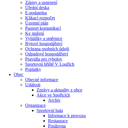
Zápisy a usnesení
Úřední deska
E-podatelna
Klikací rozpočet
Územní plán
Pasport komunikací
Ke stažení
Vyhlášky a směrnice
Bytové hospodářství
Ochrana osobních údajů
Odpadové hospodářství
Pravidla pro rybolov
Sportovní hřiště V Loužích
Poplatky
Obec
Obecné informace
Události
Zprávy a aktuality z obce
Akce ve Spořicích
Archiv
Organizace
Sportovní hala
Informace k provozu
Restaurace
Posilovna