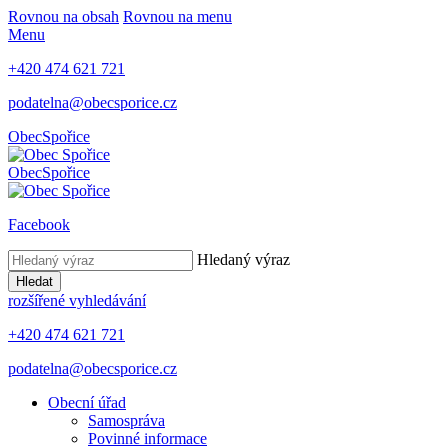
Rovnou na obsah
Rovnou na menu
Menu
+420 474 621 721
podatelna@obecsporice.cz
Obec
Spořice
Obec
Spořice
Facebook
Hledaný výraz
Hledat
rozšířené vyhledávání
+420 474 621 721
podatelna@obecsporice.cz
Obecní úřad
Samospráva
Povinné informace