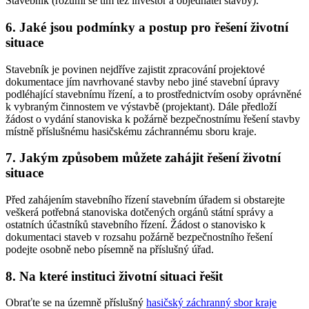
Stavebník (rozumí se tím též investor a objednatel stavby).
6. Jaké jsou podmínky a postup pro řešení životní
situace
Stavebník je povinen nejdříve zajistit zpracování projektové
dokumentace jím navrhované stavby nebo jiné stavební úpravy
podléhající stavebnímu řízení, a to prostřednictvím osoby oprávněné
k vybraným činnostem ve výstavbě (projektant). Dále předloží
žádost o vydání stanoviska k požárně bezpečnostnímu řešení stavby
místně příslušnému hasičskému záchrannému sboru kraje.
7. Jakým způsobem můžete zahájit řešení životní
situace
Před zahájením stavebního řízení stavebním úřadem si obstarejte
veškerá potřebná stanoviska dotčených orgánů státní správy a
ostatních účastníků stavebního řízení. Žádost o stanovisko k
dokumentaci staveb v rozsahu požárně bezpečnostního řešení
podejte osobně nebo písemně na příslušný úřad.
8. Na které instituci životní situaci řešit
Obraťte se na územně příslušný
hasičský záchranný sbor kraje