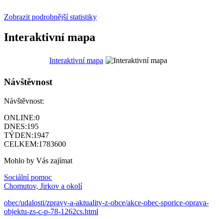
Zobrazit podrobnější statistiky
Interaktivní mapa
Interaktivní mapa
Návštěvnost
Návštěvnost:
ONLINE:
0
DNES:
195
TÝDEN:
1947
CELKEM:
1783600
Mohlo by Vás zajímat
Sociální pomoc
Chomutov, Jirkov a okolí
obec/udalosti/zpravy-a-aktuality-z-obce/akce-obec-sporice-oprava-
objektu-zs-c-p-78-1262cs.html