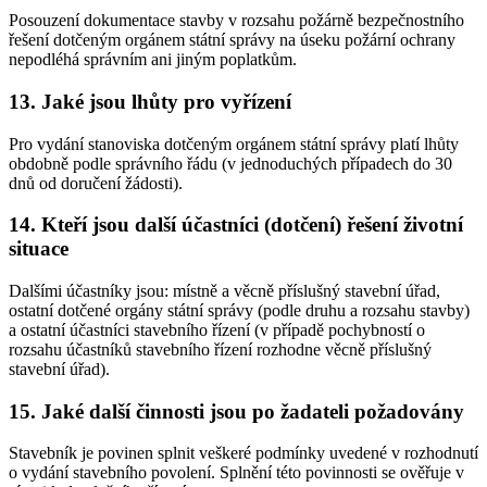
Posouzení dokumentace stavby v rozsahu požárně bezpečnostního
řešení dotčeným orgánem státní správy na úseku požární ochrany
nepodléhá správním ani jiným poplatkům.
13. Jaké jsou lhůty pro vyřízení
Pro vydání stanoviska dotčeným orgánem státní správy platí lhůty
obdobně podle správního řádu (v jednoduchých případech do 30
dnů od doručení žádosti).
14. Kteří jsou další účastníci (dotčení) řešení životní
situace
Dalšími účastníky jsou: místně a věcně příslušný stavební úřad,
ostatní dotčené orgány státní správy (podle druhu a rozsahu stavby)
a ostatní účastníci stavebního řízení (v případě pochybností o
rozsahu účastníků stavebního řízení rozhodne věcně příslušný
stavební úřad).
15. Jaké další činnosti jsou po žadateli požadovány
Stavebník je povinen splnit veškeré podmínky uvedené v rozhodnutí
o vydání stavebního povolení. Splnění této povinnosti se ověřuje v