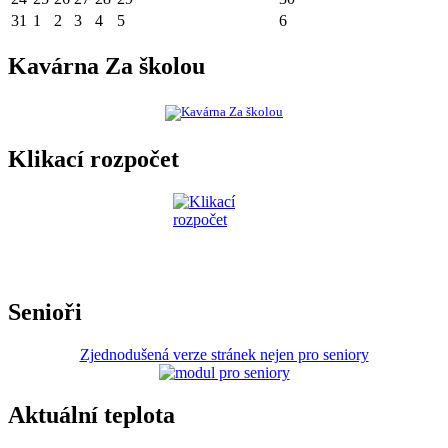
31
1
2
3
4
5
6
Kavárna Za školou
Klikací rozpočet
Senioři
Zjednodušená verze stránek nejen pro seniory
Aktuální teplota