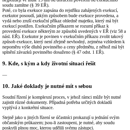
soudu zamítne (§ 39 EŘ).
Poté, co byla exekuce zapsána do rejstříku zahájených exekucí,
exekutor posoudí, jakým způsobem bude exekuce provedena, a
vydá nebo zruší exekuční příkaz ohledně majetku, který má být
exekucí postižen. Exekučním příkazem se rozumí příkaz k
provedení exekuce některým ze způsobů uvedených v EŘ (viz 58 a
násl. EŘ). Exekutor je povinen v exekučním příkazu zvolit takový
způsob exekuce, který není zřejmě nevhodný, zejména vzhledem k
nepoměru výše dluhů povinného a ceny předmětu, z něhož má být
splnění závazků povinného dosaženo (§ 47 odst. 1 EŘ).
9. Kde, s kým a kdy životní situaci řešit
—
10. Jaké doklady je nutné mít s sebou
Soudní řízení je komplexní proces, v jehož rámci může být nutné
zajistit různé dokumenty. Případná potřeba určitých dokladů
vyplývá z konkrétní situace.
Stejně jako u jiných řízení se účastníci prokazují u jednání svým
občanským průkazem; jsou-li zastoupeni, je nutné, aby soudu
poskytli plnou moc, kterou udělili svému zástupci.