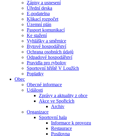
Zápisy a usnesení
Úřední deska
E-podatelna
Klikací rozpočet
Územní plán
Pasport komunikací
Ke stažení
Vyhlášky a směrnice
Bytové hospodářství
Ochrana osobních údajů
Odpadové hospodářství
Pravidla pro rybolov
Sportovní hřiště V Loužích
Poplatky
Obec
Obecné informace
Události
Zprávy a aktuality z obce
Akce ve Spořicích
Archiv
Organizace
Sportovní hala
Informace k provozu
Restaurace
Posilovna