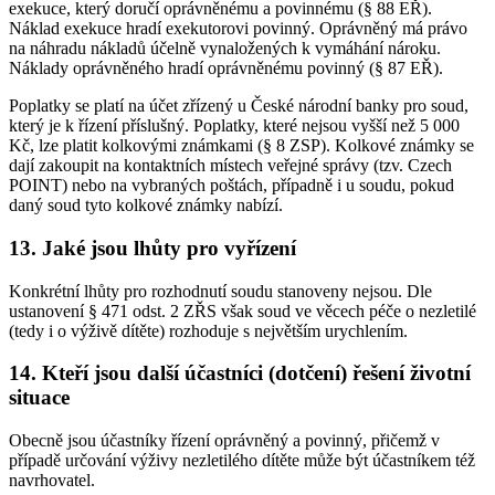
exekuce, který doručí oprávněnému a povinnému (§ 88 EŘ).
Náklad exekuce hradí exekutorovi povinný. Oprávněný má právo
na náhradu nákladů účelně vynaložených k vymáhání nároku.
Náklady oprávněného hradí oprávněnému povinný (§ 87 EŘ).
Poplatky se platí na účet zřízený u České národní banky pro soud,
který je k řízení příslušný. Poplatky, které nejsou vyšší než 5 000
Kč, lze platit kolkovými známkami (§ 8 ZSP). Kolkové známky se
dají zakoupit na kontaktních místech veřejné správy (tzv. Czech
POINT) nebo na vybraných poštách, případně i u soudu, pokud
daný soud tyto kolkové známky nabízí.
13. Jaké jsou lhůty pro vyřízení
Konkrétní lhůty pro rozhodnutí soudu stanoveny nejsou. Dle
ustanovení § 471 odst. 2 ZŘS však soud ve věcech péče o nezletilé
(tedy i o výživě dítěte) rozhoduje s největším urychlením.
14. Kteří jsou další účastníci (dotčení) řešení životní
situace
Obecně jsou účastníky řízení oprávněný a povinný, přičemž v
případě určování výživy nezletilého dítěte může být účastníkem též
navrhovatel.