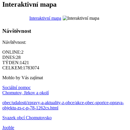
Interaktivní mapa
Interaktivní mapa
Návštěvnost
Návštěvnost:
ONLINE:
2
DNES:
28
TÝDEN:
1421
CELKEM:
1783074
Mohlo by Vás zajímat
Sociální pomoc
Chomutov, Jirkov a okolí
obec/udalosti/zpravy-a-aktuality-z-obce/akce-obec-sporice-oprava-
objektu-zs-c-p-78-1262cs.html
Svazek obcí Chomutovsko
Jooble