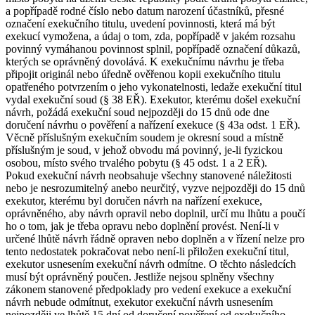
a popřípadě rodné číslo nebo datum narození účastníků, přesné
označení exekučního titulu, uvedení povinnosti, která má být
exekucí vymožena, a údaj o tom, zda, popřípadě v jakém rozsahu
povinný vymáhanou povinnost splnil, popřípadě označení důkazů,
kterých se oprávněný dovolává. K exekučnímu návrhu je třeba
připojit originál nebo úředně ověřenou kopii exekučního titulu
opatřeného potvrzením o jeho vykonatelnosti, ledaže exekuční titul
vydal exekuční soud (§ 38 EŘ). Exekutor, kterému došel exekuční
návrh, požádá exekuční soud nejpozději do 15 dnů ode dne
doručení návrhu o pověření a nařízení exekuce (§ 43a odst. 1 EŘ).
Věcně příslušným exekučním soudem je okresní soud a místně
příslušným je soud, v jehož obvodu má povinný, je-li fyzickou
osobou, místo svého trvalého pobytu (§ 45 odst. 1 a 2 EŘ).
Pokud exekuční návrh neobsahuje všechny stanovené náležitosti
nebo je nesrozumitelný anebo neurčitý, vyzve nejpozději do 15 dnů
exekutor, kterému byl doručen návrh na nařízení exekuce,
oprávněného, aby návrh opravil nebo doplnil, určí mu lhůtu a poučí
ho o tom, jak je třeba opravu nebo doplnění provést. Není-li v
určené lhůtě návrh řádně opraven nebo doplněn a v řízení nelze pro
tento nedostatek pokračovat nebo není-li přiložen exekuční titul,
exekutor usnesením exekuční návrh odmítne. O těchto následcích
musí být oprávněný poučen. Jestliže nejsou splněny všechny
zákonem stanovené předpoklady pro vedení exekuce a exekuční
návrh nebude odmítnut, exekutor exekuční návrh usnesením
nejpozději ve lhůtě 15 dní od doručení pověření od exekučního