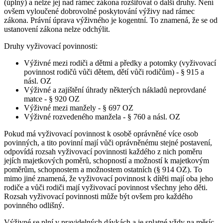
(úplný) a nelze jej nad rámec zákona rozšiřovat o další druhy. Není
ovšem vyloučené dobrovolné poskytování výživy nad rámec
zákona. Právní úprava výživného je kogentní. To znamená, že se od
ustanovení zákona nelze odchýlit.
Druhy vyživovací povinnosti:
Výživné mezi rodiči a dětmi a předky a potomky (vyživovací
povinnost rodičů vůči dětem, dětí vůči rodičům) - § 915 a
násl. OZ
Výživné a zajištění úhrady některých nákladů neprovdané
matce - § 920 OZ
Výživné mezi manžely - § 697 OZ
Výživné rozvedeného manžela - § 760 a násl. OZ
Pokud má vyživovací povinnost k osobě oprávněné více osob
povinných, a tito povinní mají vůči oprávněnému stejné postavení,
odpovídá rozsah vyživovací povinnosti každého z nich poměru
jejích majetkových poměrů, schopností a možností k majetkovým
poměrům, schopnostem a možnostem ostatních (§ 914 OZ). To
mimo jiné znamená, že vyživovací povinnost k dítěti mají oba jeho
rodiče a vůči rodiči mají vyživovací povinnost všechny jeho děti.
Rozsah vyživovací povinnosti může být ovšem pro každého
povinného odlišný.
Výživné se plní v pravidelných dávkách a je splatné vždy na měsíc