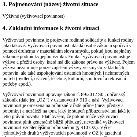
3. Pojmenování (název) životní situace
Výživné (vyživovací povinnost)
4. Základní informace k životní situaci
Vyživovací povinnost je projevem rodinné solidarity a funkcí rodiny
jako takové. Vyživovací povinnost ukládá osobě zákon a spočívá v
pomoci druhému v materiálním slova smyslu, pokud jsou naplněny
zákonné podmínky jejího vzniku. Funkcí vyživovací povinnosti je
výživa a přežití osoby, která má dle zákona právo na výživné. Pojem
výživa nezahrnuje pouze zajištění výživy ve smyslu základních
potravin, ale také uspokojování ostatních hmotných i nehmotných
potřeb (bydlení, ošacení, léčebné, kulturní, sportovní a rekreační
potřeby apod.).
Vyživovací povinnost upravuje zákon č. 89/2012 Sb., občanský
zákoník (dále jen „OZ“) v ustanovení § 910 a násl. Vyživovací
povinnost je omezena na příbuzné v řadě přímé (mezi předky a
potomky) a nezáleží na tom, jaký je stupeň příbuzenství ani jaká je
jeho právní povaha. Platí ovšem, že pokud může vyživovací
povinnost plnit generačně bližší příbuzný, nevzniká vyživovací
povinnost vzdálenějšímu příbuznému (§ 910 OZ). Výčet
jednotlivých druhů vyživovacích povinností v OZ je taxativní