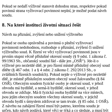
Pokud se nedaří výživné stanovit dohodou stran, respektive pokud
povinná strana vyživovací povinnost neplní, je možné podat návrh
soudu.
8. Na které instituci životní situaci řešit
Návrh na přiznání, zvýšení nebo snížení výživného
Pokud se osoba oprávněná a povinná o plnění vyživovací
povinnosti nedohodnou, rozhoduje o přiznání, zvýšení či snížení
výživného soud. K řízení ve věci vyživovací povinnosti jsou v
prvním stupni věcně příslušné okresní soudy (§ 9 odst. 1 zákona č.
99/1963 Sb., občanský soudní řád - dále jen „OSŘ“). Jde-li o
výživné pro nezletilé dítě, je pro řízení místně příslušný obecný soud
dítěte (§ 467 odst. 1 a § 4 odst. 2 zákona č. 292/2013 Sb., o
zvláštních řízeních soudních). Pokud nejde o výživné pro nezletilé
dítě, je místně příslušným soudem obecný soud žalovaného (§ 84
OSŘ). Obecným soudem fyzické osoby je okresní soud, v jehož
obvodu má bydliště, a nemá-li bydliště, okresní soud, v jehož
obvodu se zdržuje. Má-li fyzická osoba bydliště na více místech,
jsou jejím obecným soudem všechny okresní soudy, v jejichž
obvodu bydlí s úmyslem zdržovat se tam trvale. (§ 85 odst. 1 OSŘ).
Z návrhu na zahájení řízení musí být patrno, kterému soudu je
určen, kdo návrh podává, které věci se týká a co sleduje, a musí být