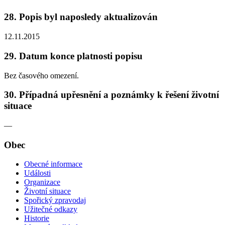
28. Popis byl naposledy aktualizován
12.11.2015
29. Datum konce platnosti popisu
Bez časového omezení.
30. Případná upřesnění a poznámky k řešení životní
situace
—
Obec
Obecné informace
Události
Organizace
Životní situace
Spořický zpravodaj
Užitečné odkazy
Historie