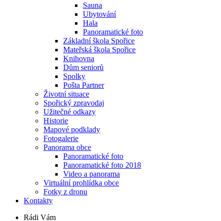
Sauna
Ubytování
Hala
Panoramatické foto
Základní škola Spořice
Mateřská škola Spořice
Knihovna
Dům seniorů
Spolky
Pošta Partner
Životní situace
Spořický zpravodaj
Užitečné odkazy
Historie
Mapové podklady
Fotogalerie
Panorama obce
Panoramatické foto
Panoramatické foto 2018
Video a panorama
Virtuální prohlídka obce
Fotky z dronu
Kontakty
Rádi Vám