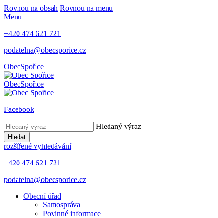
Rovnou na obsah
Rovnou na menu
Menu
+420 474 621 721
podatelna@obecsporice.cz
Obec
Spořice
Obec
Spořice
Facebook
Hledaný výraz
Hledat
rozšířené vyhledávání
+420 474 621 721
podatelna@obecsporice.cz
Obecní úřad
Samospráva
Povinné informace