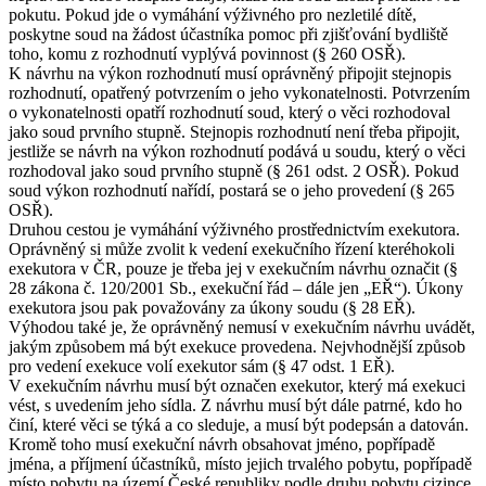
pokutu. Pokud jde o vymáhání výživného pro nezletilé dítě,
poskytne soud na žádost účastníka pomoc při zjišťování bydliště
toho, komu z rozhodnutí vyplývá povinnost (§ 260 OSŘ).
K návrhu na výkon rozhodnutí musí oprávněný připojit stejnopis
rozhodnutí, opatřený potvrzením o jeho vykonatelnosti. Potvrzením
o vykonatelnosti opatří rozhodnutí soud, který o věci rozhodoval
jako soud prvního stupně. Stejnopis rozhodnutí není třeba připojit,
jestliže se návrh na výkon rozhodnutí podává u soudu, který o věci
rozhodoval jako soud prvního stupně (§ 261 odst. 2 OSŘ). Pokud
soud výkon rozhodnutí nařídí, postará se o jeho provedení (§ 265
OSŘ).
Druhou cestou je vymáhání výživného prostřednictvím exekutora.
Oprávněný si může zvolit k vedení exekučního řízení kteréhokoli
exekutora v ČR, pouze je třeba jej v exekučním návrhu označit (§
28 zákona č. 120/2001 Sb., exekuční řád – dále jen „EŘ“). Úkony
exekutora jsou pak považovány za úkony soudu (§ 28 EŘ).
Výhodou také je, že oprávněný nemusí v exekučním návrhu uvádět,
jakým způsobem má být exekuce provedena. Nejvhodnější způsob
pro vedení exekuce volí exekutor sám (§ 47 odst. 1 EŘ).
V exekučním návrhu musí být označen exekutor, který má exekuci
vést, s uvedením jeho sídla. Z návrhu musí být dále patrné, kdo ho
činí, které věci se týká a co sleduje, a musí být podepsán a datován.
Kromě toho musí exekuční návrh obsahovat jméno, popřípadě
jména, a příjmení účastníků, místo jejich trvalého pobytu, popřípadě
místo pobytu na území České republiky podle druhu pobytu cizince,