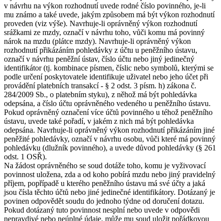
v návrhu na výkon rozhodnutí uvede rodné číslo povinného, je-li
mu známo a také uvede, jakým způsobem má být výkon rozhodnutí
proveden (viz výše). Navrhuje-li oprávněný výkon rozhodnutí
srážkami ze mzdy, označí v návrhu toho, vůči komu má povinný
nárok na mzdu (plátce mzdy). Navrhuje-li oprávněný výkon
rozhodnutí přikázáním pohledávky z účtu u peněžního ústavu,
označí v návrhu peněžní ústav, číslo účtu nebo jiný jedinečný
identifikátor (tj. kombinace písmen, číslic nebo symbolů, kterými se
podle určení poskytovatele identifikuje uživatel nebo jeho účet při
provádění platebních transakcí - § 2 odst. 3 písm. h) zákona č.
284/2009 Sb., o platebním styku), z něhož má být pohledávka
odepsána, a číslo účtu oprávněného vedeného u peněžního ústavu.
Pokud oprávněný označení více účtů povinného u téhož peněžního
ústavu, uvede také pořadí, v jakém z nich má být pohledávka
odepsána. Navrhuje-li oprávněný výkon rozhodnutí přikázáním jiné
peněžité pohledávky, označí v návrhu osobu, vůči které má povinný
pohledávku (dlužník povinného), a uvede důvod pohledávky (§ 261
odst. 1 OSŘ).
Na žádost oprávněného se soud dotáže toho, komu je vyživovací
povinnost uložena, zda a od koho pobírá mzdu nebo jiný pravidelný
příjem, popřípadě u kterého peněžního ústavu má své účty a jaká
jsou čísla těchto účtů nebo jiné jedinečné identifikátory. Dotázaný je
povinen odpovědět soudu do jednoho týdne od doručení dotazu.
Pokud dotázaný tuto povinnost nesplní nebo uvede v odpovědi
nepravdivé nebo neúplné údaje, může mu soud uložit pořádkovou