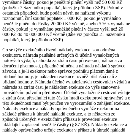
vymáhané částky, pokud je peněžité plnění vyšší než 50 000 Kč
(položka 7 Sazebníku poplatků, který je přílohou ZSP). Pokud v
ostatních případech bude podán návrh na nařízení výkonu
rozhodnutí, činí soudní poplatek 1 000 Kč, pokud je vymáháno
peněžité plnění do částky 20 000 Kč včetně, anebo 5 % z vymáhané
částky, pokud je vymáháno peněžité plnění v částce vyšší než 20
000 Kč do 40 000 000 Kč včetně (dále viz položka 21 Sazebníku
poplatků, který je přílohou ZSP).
Co se týče exekučního řízení, náklady exekuce jsou odměna
exekutora, náhrada paušálně určených či účelně vynaložených
hotových výdajů, náhrada za ztrátu času při exekuci, náhrada za
doručení písemností, případně odměna a náhrada nákladů správce
závodu, a je-li exekutor nebo správce podniku plátcem daně z
přidané hodnoty, je nákladem exekuce rovněž příslušná daň z
přidané hodnoty. Náhrada účelně vynaložených cestovních výdajů a
náhrada za ztrátu času je nákladem exekuce do výše stanovené
prováděcím právním předpisem. Účelně vynaložené cestovní výdaje
a ztrátu času přesahující tuto částku hradí exekutorovi oprávněný a o
této skutečnosti musí být poučen ve vyrozumění o zahájení exekuce.
Náklady exekuce a náklady oprávněného vymůže exekutor na
základě příkazu k úhradě nákladů exekuce, a to některým ze
způsobů určených v exekučním příkazu k provedení exekuce
ukládající zaplacení peněžité částky (§ 87 EŘ). Náklady exekuce a
náklady oprávněného určuje exekutor v příkazu k úhradě nákladů