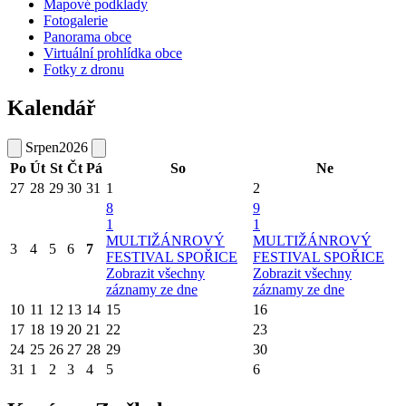
Mapové podklady
Fotogalerie
Panorama obce
Virtuální prohlídka obce
Fotky z dronu
Kalendář
Srpen
2026
Po
Út
St
Čt
Pá
So
Ne
27
28
29
30
31
1
2
8
9
1
1
MULTIŽÁNROVÝ
MULTIŽÁNROVÝ
3
4
5
6
7
FESTIVAL SPOŘICE
FESTIVAL SPOŘICE
Zobrazit všechny
Zobrazit všechny
záznamy ze dne
záznamy ze dne
10
11
12
13
14
15
16
17
18
19
20
21
22
23
24
25
26
27
28
29
30
31
1
2
3
4
5
6