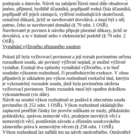
podepsán a datován. Návrh na zahájení řízení musí dále obsahovat
jméno, příjmení, bydliště účastníků, popřípadě rodná čísla účastníků,
popřípadě též jejich zástupců, vylíčení rozhodujících skutečností,
označení důkazů, jichž se navrhovatel dovolává, a musí být z něj
patrno, čeho se navrhovatel domáhá (§ 79 odst. 1 OSŘ).
Navrhovatel je povinen k návrhu připojit písemné důkazy, jichž se
dovolává, a to v listinné nebo v elektronické podobě (§ 79 odst. 2
OSŘ).
Vymáhání výživného přiznaného soudem
Pokud již byla vyživovací povinnost a její rozsah povinnému určena
rozsudkem soudu, ale povinný výživné neplatí, je možné výživné
vymáhat. Existují dva způsoby vymáhání výživného, a to buď
soudním výkonem rozhodnutí, či prostřednictvím exekuce. V obou
případech je základem pro výkon rozhodnutí exekuční titul, kterým
je vykonatelný rozsudek soudu, jímž byla povinnému uložena
vyživovací povinnost. Tento rozsudek musí být opatřen doložkou
vykonatelnosti (viz dále).
Návrh na soudní výkon rozhodnutí se podává k obecnému soudu
povinného (§ 252 odst. 1 OSŘ). Výkon rozhodnutí ukládajícího
zaplacení peněžité částky lze provést srážkami ze mzdy, přikázáním
pohledávky, správou nemovité věci, prodejem movitých věcí a
nemovitých věcí, postižením závodu a zřízením soudcovského
zástavního práva k nemovitým věcem (§ 258 odst. 1 OSŘ).
Výkon rozhodnutí lze nařídit jen na návrh oprávněného. Oprávněný