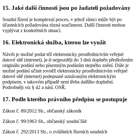
15. Jaké další činnosti jsou po žadateli požadovány
Soudní řízení je komplexní proces, v jehož rámci může být po
účastnících požadována různá součinnost. Další činnosti mohou
vyplývat z konkrétních situací.
16. Elektronická služba, kterou lze využít
Návrh je možné podat též elektronicky prostřednictvím veřejné
datové sítě (internet), je-li nejpozději do 3 dnů doplněn předložením
originálu podání nebo písemným podáním stejného znění. Dále je
možné podání učinit rovněž elektronicky prostřednictvím veřejné
datové sítě (internet) podepsané uznávaným elektronickým
podpisem, v takovém případě není třeba dalšího doplnění.
Podrobněji viz § 42 a násl. OSŘ.
17. Podle kterého právního předpisu se postupuje
Zákon č. 89/2012 Sb., občanský zákoník
Zákon č. 99/1963 Sb., občanský soudní řád
Zákon č. 292/2013 Sb., o zvláštních řízeních soudních