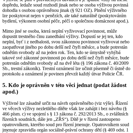
dopředu, ledaže soud rozhodl jinak nebo se osoba výživou povinná
dohodla s osobou oprávněnou jinak (§ 921 OZ). Plnění výživného
lze poskytovat nejen v penězích, ale také naturálně (poskytováním
bydlení, výkonem osobní péče, péčí o společnou domácnost apod.).
Mimo jiné se osoba, která neplní vyživovací povinnost, může
dopustit trestného činu zanedbání výživy. Dopustí se jej ten, kdo
neplní, byť i z nedbalosti, svou zákonnou povinnost vyživovat nebo
zaopatřovat jiného po dobu delší než čtyři měsíce, a bude potrestán
odnětím svobody až na jeden rok. Ten, kdo se úmyslně vyhýbá
takové své zákonné povinnosti po dobu delší než čtyři měsíce, bude
potrestán odnětím svobody až na dvě léta (§ 196 zákona č. 40/2009
Sb., trestní zákoník). Trestní oznámení lze učinit písemně či ústně do
protokolu a oznámení je povinen převzít každý útvar Policie ČR.
5. Kdo je oprávněn v této věci jednat (podat žádost
apod.)
Výživné lze zásadně určit na návrh oprávněného (viz výše). Řízení
ve věcech výživy nezletilého dítěte však lze zahájit i bez návrhu (§
466 písm. c) ve spojení s § 13 zákona č. 292/2013 Sb., o zvláštních
řízeních soudních, dále jen „ZŘS“). Dítě je v řízení zastoupeno
opatrovníkem, kterého soud pro řízení jmenuje. Opatrovníkem soud
jmenuje zpravidla orgán sociálně-právní ochrany dětí (§ 469 odst. 1