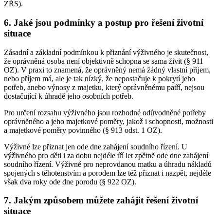
ZŘS).
6. Jaké jsou podmínky a postup pro řešení životní
situace
Zásadní a základní podmínkou k přiznání výživného je skutečnost,
že oprávněná osoba není objektivně schopna se sama živit (§ 911
OZ). V praxi to znamená, že oprávněný nemá žádný vlastní příjem,
nebo příjem má, ale je tak nízký, že nepostačuje k pokrytí jeho
potřeb, anebo výnosy z majetku, který oprávněnému patří, nejsou
dostačující k úhradě jeho osobních potřeb.
Pro určení rozsahu výživného jsou rozhodné odůvodněné potřeby
oprávněného a jeho majetkové poměry, jakož i schopnosti, možnosti
a majetkové poměry povinného (§ 913 odst. 1 OZ).
Výživné lze přiznat jen ode dne zahájení soudního řízení. U
výživného pro děti i za dobu nejdéle tří let zpětně ode dne zahájení
soudního řízení. Výživné pro neprovdanou matku a úhradu nákladů
spojených s těhotenstvím a porodem lze též přiznat i nazpět, nejdéle
však dva roky ode dne porodu (§ 922 OZ).
7. Jakým způsobem můžete zahájit řešení životní
situace