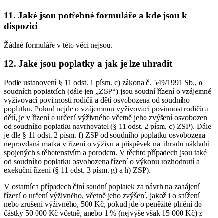
11. Jaké jsou potřebné formuláře a kde jsou k
dispozici
Žádné formuláře v této věci nejsou.
12. Jaké jsou poplatky a jak je lze uhradit
Podle ustanovení § 11 odst. 1 písm. c) zákona č. 549/1991 Sb., o
soudních poplatcích (dále jen „ZSP“) jsou soudní řízení o vzájemné
vyživovací povinnosti rodičů a dětí osvobozena od soudního
poplatku. Pokud nejde o vzájemnou vyživovací povinnost rodičů a
dětí, je v řízení o určení výživného včetně jeho zvýšení osvobozen
od soudního poplatku navrhovatel (§ 11 odst. 2 písm. c) ZSP). Dále
je dle § 11 odst. 2 písm. f) ZSP od soudního poplatku osvobozena
neprovdaná matka v řízení o výživu a příspěvek na úhradu nákladů
spojených s těhotenstvím a porodem. V těchto případech jsou také
od soudního poplatku osvobozena řízení o výkonu rozhodnutí a
exekuční řízení (§ 11 odst. 3 písm. g) a h) ZSP).
V ostatních případech činí soudní poplatek za návrh na zahájení
řízení o určení výživného, včetně jeho zvýšení, jakož i o snížení
nebo zrušení výživného, 500 Kč, pokud jde o peněžité plnění do
částky 50 000 Kč včetně, anebo 1 % (nejvýše však 15 000 Kč) z