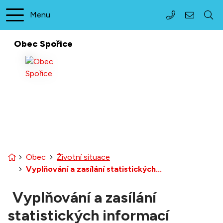
Rovnou na obsah
Menu
+420 474 621
podateln
Obec
Spořice
Úvodní stránka
Obec
Životní situace
Vyplňování a zasílání statistických...
Vyplňování a zasílání
statistických informací