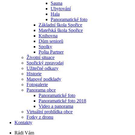
Sauna
Ubytování
Hala
Panoramatické foto
Základní škola Spořice
Mateřská škola Spořice
Knihovna
Dům seniorů
Spolky
Pošta Partner
Životní situace
Spořický zpravodaj
Užitečné odkazy
Historie
Mapové podklady
Fotogalerie
Panorama obce
Panoramatické foto
Panoramatické foto 2018
Video a panorama
Virtuální prohlídka obce
Fotky z dronu
Kontakty
Rádi Vám