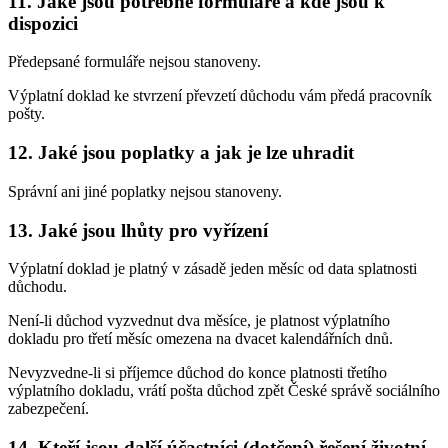
11. Jaké jsou potřebné formuláře a kde jsou k
dispozici
Předepsané formuláře nejsou stanoveny.
Výplatní doklad ke stvrzení převzetí důchodu vám předá pracovník
pošty.
12. Jaké jsou poplatky a jak je lze uhradit
Správní ani jiné poplatky nejsou stanoveny.
13. Jaké jsou lhůty pro vyřízení
Výplatní doklad je platný v zásadě jeden měsíc od data splatnosti
důchodu.
Není-li důchod vyzvednut dva měsíce, je platnost výplatního
dokladu pro třetí měsíc omezena na dvacet kalendářních dnů.
Nevyzvedne-li si příjemce důchod do konce platnosti třetího
výplatního dokladu, vrátí pošta důchod zpět České správě sociálního
zabezpečení.
14. Kteří jsou další účastníci (dotčení) řešení životní