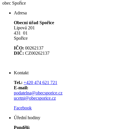
obec
Spořice
Adresa
Obecní úřad Spořice
Lipová 201
431 01
Spořice
IČO:
00262137
DIČ:
CZ00262137
Kontakt
Tel.:
+420 474 621 721
E-mail:
podatelna@obecsporice.cz
ucetni@obecsporice.cz
Facebook
Úřední hodiny
Pondělí: