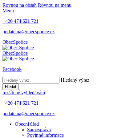
Rovnou na obsah
Rovnou na menu
Menu
+420 474 621 721
podatelna@obecsporice.cz
Obec
Spořice
Obec
Spořice
Facebook
Hledaný výraz
Hledat
rozšířené vyhledávání
+420 474 621 721
podatelna@obecsporice.cz
Obecní úřad
Samospráva
Povinné informace