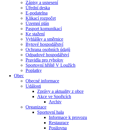
Zápisy a usnesení
Úřední deska
E-podatelna
Klikací rozpočet
Územní plán
Pasport komunikací
Ke stažení
Vyhlášky a směrnice
Bytové hospodářství
Ochrana osobních údajů
Odpadové hospodářství
Pravidla pro rybolov
Sportovní hřiště V Loužích
Poplatky
Obec
Obecné informace
Události
Zprávy a aktuality z obce
Akce ve Spořicích
Archiv
Organizace
Sportovní hala
Informace k provozu
Restaurace
Posilovna