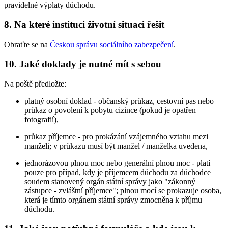
pravidelné výplaty důchodu.
8. Na které instituci životní situaci řešit
Obraťte se na
Českou správu sociálního zabezpečení
.
10. Jaké doklady je nutné mít s sebou
Na poště předložte:
platný osobní doklad - občanský průkaz, cestovní pas nebo
průkaz o povolení k pobytu cizince (pokud je opatřen
fotografií),
průkaz příjemce - pro prokázání vzájemného vztahu mezi
manželi; v průkazu musí být manžel / manželka uvedena,
jednorázovou plnou moc nebo generální plnou moc - platí
pouze pro případ, kdy je příjemcem důchodu za důchodce
soudem stanovený orgán státní správy jako "zákonný
zástupce - zvláštní příjemce"; plnou mocí se prokazuje osoba,
která je tímto orgánem státní správy zmocněna k příjmu
důchodu.