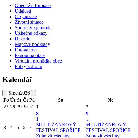
Obecné informace
Události
Organizace
Životní situace
Spořický zpravodaj
Užitečné odkazy
Historie
Mapové podklady
Fotogalerie
Panorama obce
Virtuální prohlídka obce
Fotky z dronu
Kalendář
Srpen
2026
Po
Út
St
Čt
Pá
So
Ne
27
28
29
30
31
1
2
8
9
1
1
MULTIŽÁNROVÝ
MULTIŽÁNROVÝ
3
4
5
6
7
FESTIVAL SPOŘICE
FESTIVAL SPOŘICE
Zobrazit všechny
Zobrazit všechny