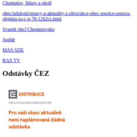
Chomutov, Jirkov a okolí
obec/udalosti/zpravy-a-aktuality-z-obce/akce-obec-sporice-oprava-
objektu-zs-c-p-78-1262cs.html
Svazek obcí Chomutovsko
Jooble
MAS SZK
RAS TV
Odstávky ČEZ