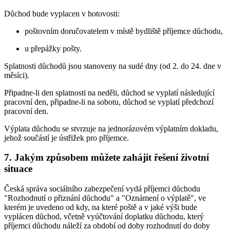
Důchod bude vyplacen v hotovosti:
poštovním doručovatelem v místě bydliště příjemce důchodu,
u přepážky pošty.
Splatnosti důchodů jsou stanoveny na sudé dny (od 2. do 24. dne v
měsíci).
Připadne-li den splatnosti na neděli, důchod se vyplatí následující
pracovní den, připadne-li na sobotu, důchod se vyplatí předchozí
pracovní den.
Výplata důchodu se stvrzuje na jednorázovém výplatním dokladu,
jehož součástí je ústřižek pro příjemce.
7. Jakým způsobem můžete zahájit řešení životní
situace
Česká správa sociálního zabezpečení vydá příjemci důchodu
"Rozhodnutí o přiznání důchodu" a "Oznámení o výplatě", ve
kterém je uvedeno od kdy, na které poště a v jaké výši bude
vyplácen důchod, včetně vyúčtování doplatku důchodu, který
příjemci důchodu náleží za období od doby rozhodnutí do doby