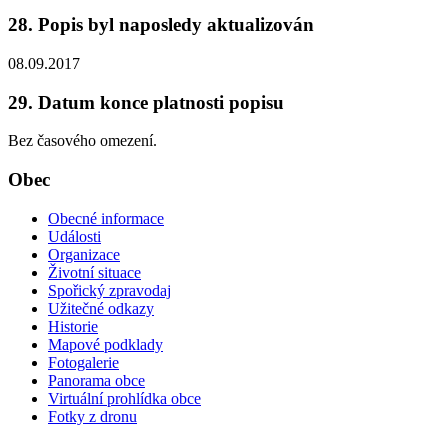
28. Popis byl naposledy aktualizován
08.09.2017
29. Datum konce platnosti popisu
Bez časového omezení.
Obec
Obecné informace
Události
Organizace
Životní situace
Spořický zpravodaj
Užitečné odkazy
Historie
Mapové podklady
Fotogalerie
Panorama obce
Virtuální prohlídka obce
Fotky z dronu