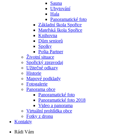
Sauna
Ubytování
Hala
Panoramatické foto
Základní škola Spořice
Mateřská škola Spořice
Knihovna
Dům seniorů
Spolky
Pošta Partner
Životní situace
Spořický zpravodaj
Užitečné odkazy
Historie
Mapové podklady
Fotogalerie
Panorama obce
Panoramatické foto
Panoramatické foto 2018
Video a panorama
Virtuální prohlídka obce
Fotky z dronu
Kontakty
Rádi Vám