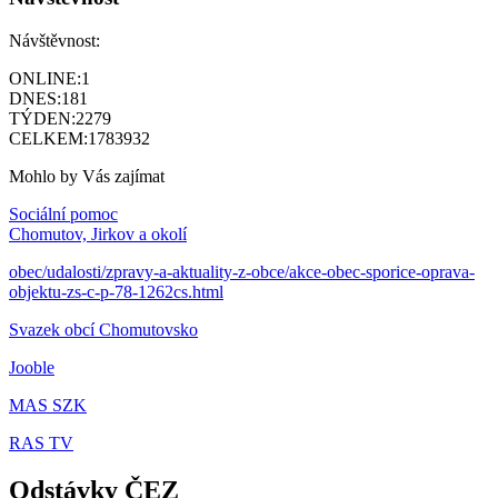
Návštěvnost:
ONLINE:
1
DNES:
181
TÝDEN:
2279
CELKEM:
1783932
Mohlo by Vás zajímat
Sociální pomoc
Chomutov, Jirkov a okolí
obec/udalosti/zpravy-a-aktuality-z-obce/akce-obec-sporice-oprava-
objektu-zs-c-p-78-1262cs.html
Svazek obcí Chomutovsko
Jooble
MAS SZK
RAS TV
Odstávky ČEZ