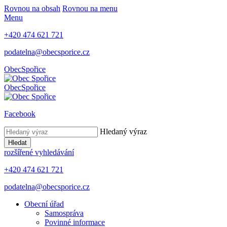
Rovnou na obsah
Rovnou na menu
Menu
+420 474 621 721
podatelna@obecsporice.cz
Obec
Spořice
Obec
Spořice
Facebook
Hledaný výraz
Hledat
rozšířené vyhledávání
+420 474 621 721
podatelna@obecsporice.cz
Obecní úřad
Samospráva
Povinné informace