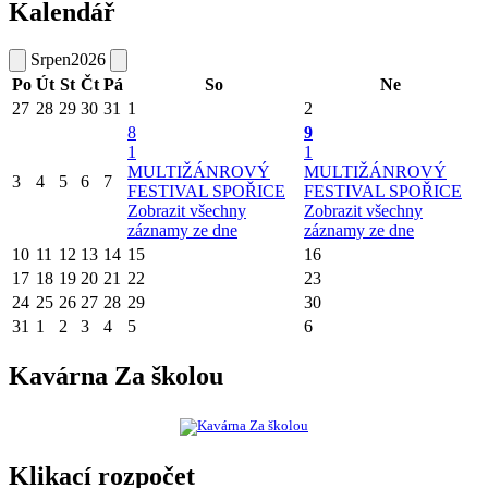
Kalendář
Srpen
2026
Po
Út
St
Čt
Pá
So
Ne
27
28
29
30
31
1
2
8
9
1
1
MULTIŽÁNROVÝ
MULTIŽÁNROVÝ
3
4
5
6
7
FESTIVAL SPOŘICE
FESTIVAL SPOŘICE
Zobrazit všechny
Zobrazit všechny
záznamy ze dne
záznamy ze dne
10
11
12
13
14
15
16
17
18
19
20
21
22
23
24
25
26
27
28
29
30
31
1
2
3
4
5
6
Kavárna Za školou
Klikací rozpočet