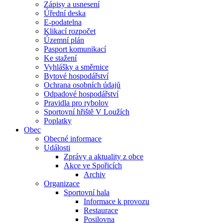
Zápisy a usnesení
Úřední deska
E-podatelna
Klikací rozpočet
Územní plán
Pasport komunikací
Ke stažení
Vyhlášky a směrnice
Bytové hospodářství
Ochrana osobních údajů
Odpadové hospodářství
Pravidla pro rybolov
Sportovní hřiště V Loužích
Poplatky
Obec
Obecné informace
Události
Zprávy a aktuality z obce
Akce ve Spořicích
Archiv
Organizace
Sportovní hala
Informace k provozu
Restaurace
Posilovna