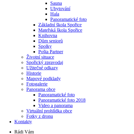
Sauna
Ubytování
Hala
Panoramatické foto
Základní škola Spořice
Mateřská škola Spořice
Knihovna
Dům seniorů
Spolky
Pošta Partner
Životní situace
Spořický zpravodaj
Užitečné odkazy
Historie
Mapové podklady
Fotogalerie
Panorama obce
Panoramatické foto
Panoramatické foto 2018
Video a panorama
Virtuální prohlídka obce
Fotky z dronu
Kontakty
Rádi Vám