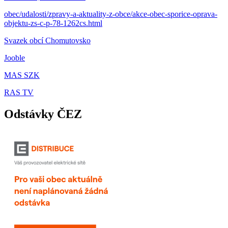
obec/udalosti/zpravy-a-aktuality-z-obce/akce-obec-sporice-oprava-
objektu-zs-c-p-78-1262cs.html
Svazek obcí Chomutovsko
Jooble
MAS SZK
RAS TV
Odstávky ČEZ