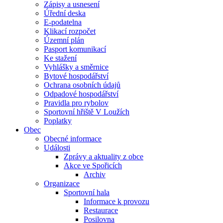
Zápisy a usnesení
Úřední deska
E-podatelna
Klikací rozpočet
Územní plán
Pasport komunikací
Ke stažení
Vyhlášky a směrnice
Bytové hospodářství
Ochrana osobních údajů
Odpadové hospodářství
Pravidla pro rybolov
Sportovní hřiště V Loužích
Poplatky
Obec
Obecné informace
Události
Zprávy a aktuality z obce
Akce ve Spořicích
Archiv
Organizace
Sportovní hala
Informace k provozu
Restaurace
Posilovna