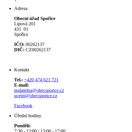
Adresa
Obecní úřad Spořice
Lipová 201
431 01
Spořice
IČO:
00262137
DIČ:
CZ00262137
Kontakt
Tel.:
+420 474 621 721
E-mail:
podatelna@obecsporice.cz
ucetni@obecsporice.cz
Facebook
Úřední hodiny
Pondělí:
7:30 - 12:00 / 13:00 - 17:00