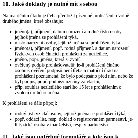
10. Jaké doklady je nutné mít s sebou
Na matričním úřadu je třeba předložit písemné prohlášení o volbě
druhého jména, které obsahuje:
jméno(a), příjmení, datum narození a rodné číslo osoby,
jejíhož jména se prohlášení týká,
místo narození osoby, jejíhož jména se prohlášení týká,
jméno(a), příjmení, popř. rodná příjmení, a datum narození
fyzických osob činících prohlášení za nezletilce,
jméno, popř. jména, která si zvolí,
ověřený podpis prohlašovatelů; je-li prohlášení činěno
osobně, ověření podpisů není třeba a matriční úřad na
prohlášení poznamená, že bylo podepsáno před ním, nebo že
byl podpis, popř. podpisy uznány za vlastní,
příp. souhlas nezletilého staršího 15 let s prohlášením o
zvolení druhého jména.
K prohlášení se dále připojí:
rodný list fyzické osoby, jejíhož jména se prohlášení týká,
popř. oddací list, resp. doklad o registrovaném partnerství, je-
li fyzická osoba v manželství, resp. v partnerství.
11. Jaké jsou potřebné formuláře a kde jsou k