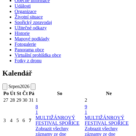
Obecné informace
Události
Organizace
Životní situace
Spořický zpravodaj
Užitečné odkazy
Historie
Mapové podklady
Fotogalerie
Panorama obce
Virtuální prohlídka obce
Fotky z dronu
Kalendář
Srpen
2026
Po
Út
St
Čt
Pá
So
Ne
27
28
29
30
31
1
2
8
9
1
1
MULTIŽÁNROVÝ
MULTIŽÁNROVÝ
3
4
5
6
7
FESTIVAL SPOŘICE
FESTIVAL SPOŘICE
Zobrazit všechny
Zobrazit všechny
záznamy ze dne
záznamy ze dne