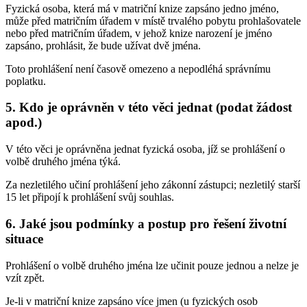
Fyzická osoba, která má v matriční knize zapsáno jedno jméno,
může před matričním úřadem v místě trvalého pobytu prohlašovatele
nebo před matričním úřadem, v jehož knize narození je jméno
zapsáno, prohlásit, že bude užívat dvě jména.
Toto prohlášení není časově omezeno a nepodléhá správnímu
poplatku.
5. Kdo je oprávněn v této věci jednat (podat žádost
apod.)
V této věci je oprávněna jednat fyzická osoba, jíž se prohlášení o
volbě druhého jména týká.
Za nezletilého učiní prohlášení jeho zákonní zástupci; nezletilý starší
15 let připojí k prohlášení svůj souhlas.
6. Jaké jsou podmínky a postup pro řešení životní
situace
Prohlášení o volbě druhého jména lze učinit pouze jednou a nelze je
vzít zpět.
Je-li v matriční knize zapsáno více jmen (u fyzických osob