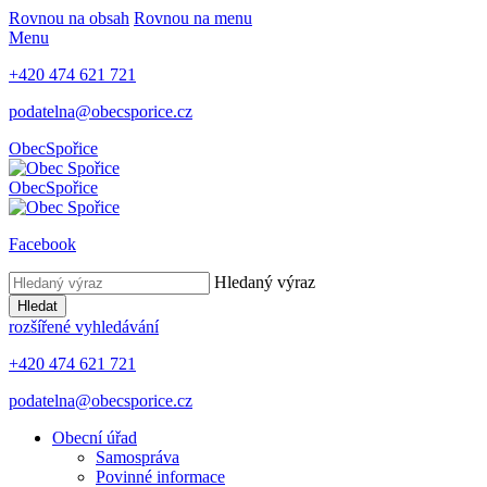
Rovnou na obsah
Rovnou na menu
Menu
+420 474 621 721
podatelna@obecsporice.cz
Obec
Spořice
Obec
Spořice
Facebook
Hledaný výraz
Hledat
rozšířené vyhledávání
+420 474 621 721
podatelna@obecsporice.cz
Obecní úřad
Samospráva
Povinné informace