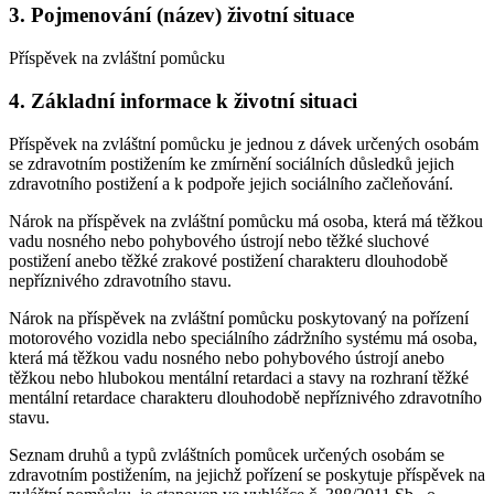
3. Pojmenování (název) životní situace
Příspěvek na zvláštní pomůcku
4. Základní informace k životní situaci
Příspěvek na zvláštní pomůcku je jednou z dávek určených osobám
se zdravotním postižením ke zmírnění sociálních důsledků jejich
zdravotního postižení a k podpoře jejich sociálního začleňování.
Nárok na příspěvek na zvláštní pomůcku má osoba, která má těžkou
vadu nosného nebo pohybového ústrojí nebo těžké sluchové
postižení anebo těžké zrakové postižení charakteru dlouhodobě
nepříznivého zdravotního stavu.
Nárok na příspěvek na zvláštní pomůcku poskytovaný na pořízení
motorového vozidla nebo speciálního zádržního systému má osoba,
která má těžkou vadu nosného nebo pohybového ústrojí anebo
těžkou nebo hlubokou mentální retardaci a stavy na rozhraní těžké
mentální retardace charakteru dlouhodobě nepříznivého zdravotního
stavu.
Seznam druhů a typů zvláštních pomůcek určených osobám se
zdravotním postižením, na jejichž pořízení se poskytuje příspěvek na