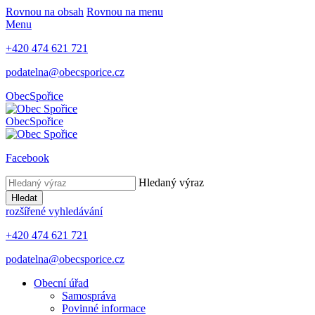
Rovnou na obsah
Rovnou na menu
Menu
+420 474 621 721
podatelna@obecsporice.cz
Obec
Spořice
Obec
Spořice
Facebook
Hledaný výraz
Hledat
rozšířené vyhledávání
+420 474 621 721
podatelna@obecsporice.cz
Obecní úřad
Samospráva
Povinné informace