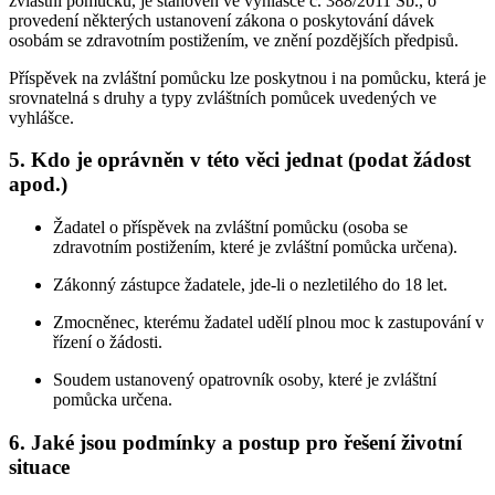
zvláštní pomůcku, je stanoven ve vyhlášce č. 388/2011 Sb., o
provedení některých ustanovení zákona o poskytování dávek
osobám se zdravotním postižením, ve znění pozdějších předpisů.
Příspěvek na zvláštní pomůcku lze poskytnou i na pomůcku, která je
srovnatelná s druhy a typy zvláštních pomůcek uvedených ve
vyhlášce.
5. Kdo je oprávněn v této věci jednat (podat žádost
apod.)
Žadatel o příspěvek na zvláštní pomůcku (osoba se
zdravotním postižením, které je zvláštní pomůcka určena).
Zákonný zástupce žadatele, jde-li o nezletilého do 18 let.
Zmocněnec, kterému žadatel udělí plnou moc k zastupování v
řízení o žádosti.
Soudem ustanovený opatrovník osoby, které je zvláštní
pomůcka určena.
6. Jaké jsou podmínky a postup pro řešení životní
situace