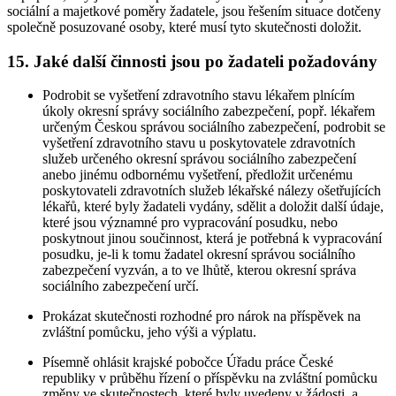
sociální a majetkové poměry žadatele, jsou řešením situace dotčeny
společně posuzované osoby, které musí tyto skutečnosti doložit.
15. Jaké další činnosti jsou po žadateli požadovány
Podrobit se vyšetření zdravotního stavu lékařem plnícím
úkoly okresní správy sociálního zabezpečení, popř. lékařem
určeným Českou správou sociálního zabezpečení, podrobit se
vyšetření zdravotního stavu u poskytovatele zdravotních
služeb určeného okresní správou sociálního zabezpečení
anebo jinému odbornému vyšetření, předložit určenému
poskytovateli zdravotních služeb lékařské nálezy ošetřujících
lékařů, které byly žadateli vydány, sdělit a doložit další údaje,
které jsou významné pro vypracování posudku, nebo
poskytnout jinou součinnost, která je potřebná k vypracování
posudku, je-li k tomu žadatel okresní správou sociálního
zabezpečení vyzván, a to ve lhůtě, kterou okresní správa
sociálního zabezpečení určí.
Prokázat skutečnosti rozhodné pro nárok na příspěvek na
zvláštní pomůcku, jeho výši a výplatu.
Písemně ohlásit krajské pobočce Úřadu práce České
republiky v průběhu řízení o příspěvku na zvláštní pomůcku
změny ve skutečnostech, které byly uvedeny v žádosti, a