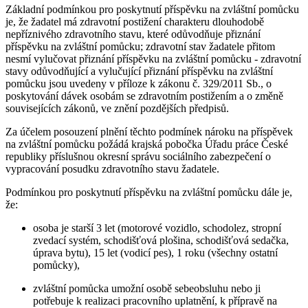
Základní podmínkou pro poskytnutí příspěvku na zvláštní pomůcku
je, že žadatel má zdravotní postižení charakteru dlouhodobě
nepříznivého zdravotního stavu, které odůvodňuje přiznání
příspěvku na zvláštní pomůcku; zdravotní stav žadatele přitom
nesmí vylučovat přiznání příspěvku na zvláštní pomůcku - zdravotní
stavy odůvodňující a vylučující přiznání příspěvku na zvláštní
pomůcku jsou uvedeny v příloze k zákonu č. 329/2011 Sb., o
poskytování dávek osobám se zdravotním postižením a o změně
souvisejících zákonů, ve znění pozdějších předpisů.
Za účelem posouzení plnění těchto podmínek nároku na příspěvek
na zvláštní pomůcku požádá krajská pobočka Úřadu práce České
republiky příslušnou okresní správu sociálního zabezpečení o
vypracování posudku zdravotního stavu žadatele.
Podmínkou pro poskytnutí příspěvku na zvláštní pomůcku dále je,
že:
osoba je starší 3 let (motorové vozidlo, schodolez, stropní
zvedací systém, schodišťová plošina, schodišťová sedačka,
úprava bytu), 15 let (vodicí pes), 1 roku (všechny ostatní
pomůcky),
zvláštní pomůcka umožní osobě sebeobsluhu nebo ji
potřebuje k realizaci pracovního uplatnění, k přípravě na