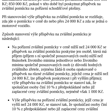
Kč; 850 000 Kč, pokud v této době byl poskytnut příspěvek na
zvláštní pomůcku na pořízení schodišťové plošiny.
Při stanovování výše příspěvku na zvláštní pomůcku se rozlišuje,
zda jde o pomůcku v ceně do nebo přes 24 000 Kč a zda se jedná o
motorové vozidlo.
Způsob stanovení výše příspěvku na zvláštní pomůcku je
následující:
Na pořízení zvláštní pomůcky v ceně nižší než 24 000 Kč se
příspěvek na zvláštní pomůcku poskytne jen osobě, která má
příjem (příjem s ní společně posuzovaných osob) nižší než
8násobek životního minima jednotlivce nebo životního
minima společně posuzovaných osob (z důvodů hodných
zvláštního zřetele, zejména žádá-li osoba opakovaně o
příspěvek na různé zvláštní pomůcky, jejichž cena je nižší než
24 000 Kč, lze příspěvek poskytnout i při vyšším příjmu);
výše příspěvku na zvláštní pomůcku se stanoví tak, že
spoluúčast osoby činí 10 % z předpokládané nebo již
zaplacené ceny zvláštní pomůcky, nejméně však 1 000 Kč.
Výše příspěvku na pořízení zvláštní pomůcky, jejíž cena je
vyšší než 24 000 Kč, se stanoví tak, že spoluúčast osoby činí
10 % z předpokládané nebo již zaplacené ceny zvláštní