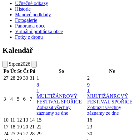
Užitečné odkazy
Historie
Mapové podklady
Fotogalerie
Panorama obce
Virtuální prohlídka obce
Fotky z dronu
Kalendář
Srpen
2026
Po
Út
St
Čt
Pá
So
Ne
27
28
29
30
31
1
2
8
9
1
1
MULTIŽÁNROVÝ
MULTIŽÁNROVÝ
3
4
5
6
7
FESTIVAL SPOŘICE
FESTIVAL SPOŘICE
Zobrazit všechny
Zobrazit všechny
záznamy ze dne
záznamy ze dne
10
11
12
13
14
15
16
17
18
19
20
21
22
23
24
25
26
27
28
29
30