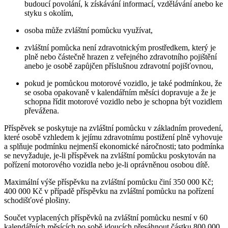
budoucí povolání, k získávání informací, vzdělávání anebo ke
styku s okolím,
osoba může zvláštní pomůcku využívat,
zvláštní pomůcka není zdravotnickým prostředkem, který je
plně nebo částečně hrazen z veřejného zdravotního pojištění
anebo je osobě zapůjčen příslušnou zdravotní pojišťovnou,
pokud je pomůckou motorové vozidlo, je také podmínkou, že
se osoba opakovaně v kalendářním měsíci dopravuje a že je
schopna řídit motorové vozidlo nebo je schopna být vozidlem
převážena.
Příspěvek se poskytuje na zvláštní pomůcku v základním provedení,
které osobě vzhledem k jejímu zdravotnímu postižení plně vyhovuje
a splňuje podmínku nejmenší ekonomické náročnosti; tato podmínka
se nevyžaduje, je-li příspěvek na zvláštní pomůcku poskytován na
pořízení motorového vozidla nebo je-li oprávněnou osobou dítě.
Maximální výše příspěvku na zvláštní pomůcku činí 350 000 Kč;
400 000 Kč v případě příspěvku na zvláštní pomůcku na pořízení
schodišťové plošiny.
Součet vyplacených příspěvků na zvláštní pomůcku nesmí v 60
kalendářních měsících po sobě jdoucích přesáhnout částku 800 000