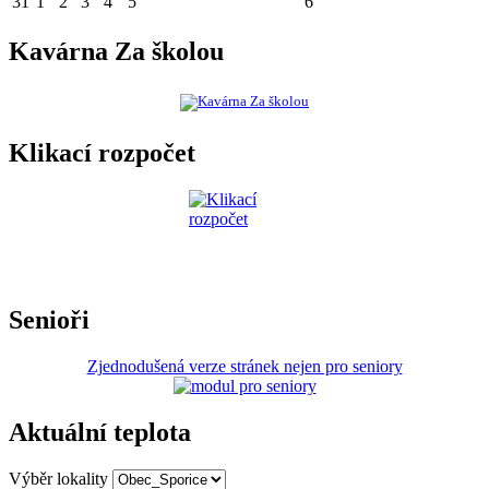
31
1
2
3
4
5
6
Kavárna Za školou
Klikací rozpočet
Senioři
Zjednodušená verze stránek nejen pro seniory
Aktuální teplota
Výběr lokality