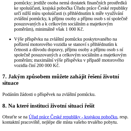
pomůcky; jestliže osoba nemá dostatek finančních prostředků
ke spoluúčasti, krajská pobočka Úřadu práce České republiky
určí nižší míru spoluúčasti (s přihlédnutím k míře využívání
zvláštní pomůcky, k příjmu osoby a příjmu osob s ní společně
posuzovaných a k celkovým sociálním a majetkovým
poměrům), minimálně však 1 000 Kč.
Výše příspěvku na zvláštní pomůcku poskytovaného na
pořízení motorového vozidla se stanoví s přihlédnutím k
četnosti a důvodu dopravy, příjmu osoby a příjmu osob s ní
společně posuzovaných a celkovým sociálním a majetkovým
poměrům; maximální výše příspěvku v případě motorového
vozidla činí 200 000 Kč.
7. Jakým způsobem můžete zahájit řešení životní
situace
Podáním žádosti o příspěvek na zvláštní pomůcku.
8. Na které instituci životní situaci řešit
Obraťte se na
Úřad práce České republiky - krajskou pobočku
, resp.
kontaktní pracoviště, nejlépe dle místa vašeho trvalého pobytu.