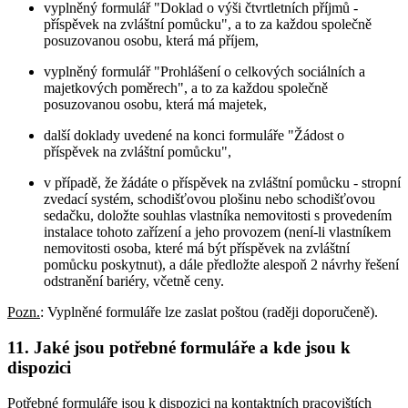
vyplněný formulář "Doklad o výši čtvrtletních příjmů -
příspěvek na zvláštní pomůcku", a to za každou společně
posuzovanou osobu, která má příjem,
vyplněný formulář "Prohlášení o celkových sociálních a
majetkových poměrech", a to za každou společně
posuzovanou osobu, která má majetek,
další doklady uvedené na konci formuláře "Žádost o
příspěvek na zvláštní pomůcku",
v případě, že žádáte o příspěvek na zvláštní pomůcku - stropní
zvedací systém, schodišťovou plošinu nebo schodišťovou
sedačku, doložte souhlas vlastníka nemovitosti s provedením
instalace tohoto zařízení a jeho provozem (není-li vlastníkem
nemovitosti osoba, které má být příspěvek na zvláštní
pomůcku poskytnut), a dále předložte alespoň 2 návrhy řešení
odstranění bariéry, včetně ceny.
Pozn.
: Vyplněné formuláře lze zaslat poštou (raději doporučeně).
11. Jaké jsou potřebné formuláře a kde jsou k
dispozici
Potřebné formuláře jsou k dispozici na kontaktních pracovištích