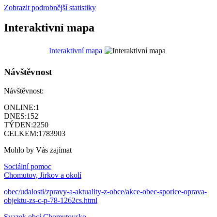
Zobrazit podrobnější statistiky
Interaktivní mapa
Interaktivní mapa
Návštěvnost
Návštěvnost:
ONLINE:
1
DNES:
152
TÝDEN:
2250
CELKEM:
1783903
Mohlo by Vás zajímat
Sociální pomoc
Chomutov, Jirkov a okolí
obec/udalosti/zpravy-a-aktuality-z-obce/akce-obec-sporice-oprava-
objektu-zs-c-p-78-1262cs.html
Svazek obcí Chomutovsko