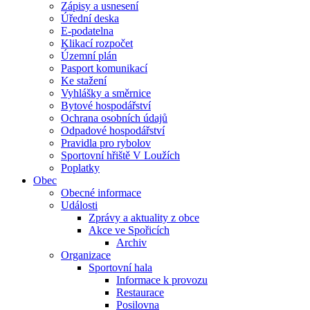
Zápisy a usnesení
Úřední deska
E-podatelna
Klikací rozpočet
Územní plán
Pasport komunikací
Ke stažení
Vyhlášky a směrnice
Bytové hospodářství
Ochrana osobních údajů
Odpadové hospodářství
Pravidla pro rybolov
Sportovní hřiště V Loužích
Poplatky
Obec
Obecné informace
Události
Zprávy a aktuality z obce
Akce ve Spořicích
Archiv
Organizace
Sportovní hala
Informace k provozu
Restaurace
Posilovna