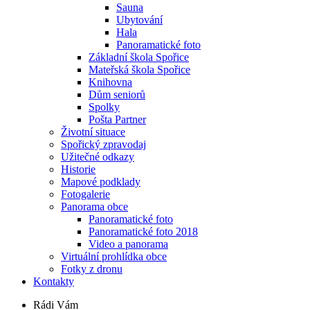
Sauna
Ubytování
Hala
Panoramatické foto
Základní škola Spořice
Mateřská škola Spořice
Knihovna
Dům seniorů
Spolky
Pošta Partner
Životní situace
Spořický zpravodaj
Užitečné odkazy
Historie
Mapové podklady
Fotogalerie
Panorama obce
Panoramatické foto
Panoramatické foto 2018
Video a panorama
Virtuální prohlídka obce
Fotky z dronu
Kontakty
Rádi Vám