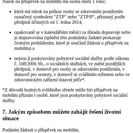
Nárok na příspěvek na mobilitu má osoba starší 1 roku:
která má nárok na průkaz osoby se zdravotním postižením
označený symbolem "ZTP" nebo "ZTP/P", přiznaný podle
předpisů účinných od 1. ledna 2014,
opakovaně se v kalendářním měsíci za úhradu dopravuje nebo
je dopravována (splnění této podmínky žadatel prokazuje
čestným prohlášením, které je součástí žádosti o příspěvek na
mobilitu) a
nejsou jí poskytovány pobytové sociální služby podle zákona
č. 108/2006 Sb., o sociálních službách, ve znění pozdějších
předpisů, v domově pro osoby se zdravotním postižením, v
domově pro seniory, v domově se zvláštním režimem nebo ve
zdravotnickém zařízení ústavní péče*.
*Z důvodů hodných zvláštního zřetele může být příspěvek na
mobilitu přiznán i osobě, které jsou poskytovány pobytové sociální
služby.
7. Jakým způsobem můžete zahájit řešení životní
situace
Podáním žádosti o příspěvek na mobilitu.