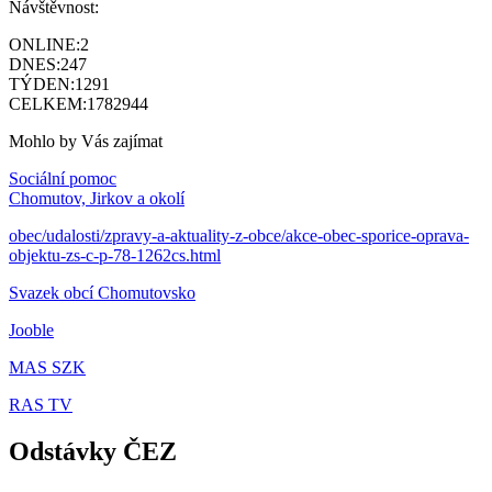
Návštěvnost:
ONLINE:
2
DNES:
247
TÝDEN:
1291
CELKEM:
1782944
Mohlo by Vás zajímat
Sociální pomoc
Chomutov, Jirkov a okolí
obec/udalosti/zpravy-a-aktuality-z-obce/akce-obec-sporice-oprava-
objektu-zs-c-p-78-1262cs.html
Svazek obcí Chomutovsko
Jooble
MAS SZK
RAS TV
Odstávky ČEZ