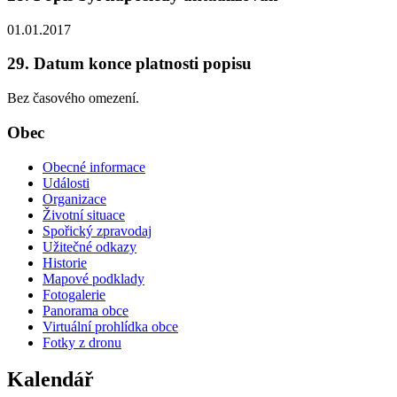
01.01.2017
29. Datum konce platnosti popisu
Bez časového omezení.
Obec
Obecné informace
Události
Organizace
Životní situace
Spořický zpravodaj
Užitečné odkazy
Historie
Mapové podklady
Fotogalerie
Panorama obce
Virtuální prohlídka obce
Fotky z dronu
Kalendář