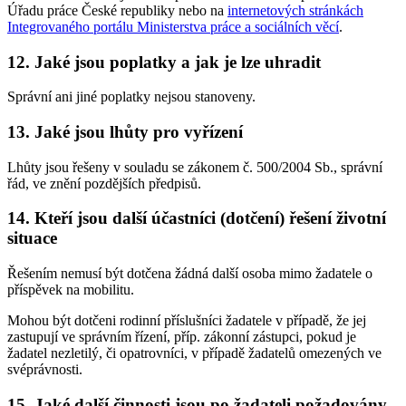
Úřadu práce České republiky nebo na
internetových stránkách
Integrovaného portálu Ministerstva práce a sociálních věcí
.
12. Jaké jsou poplatky a jak je lze uhradit
Správní ani jiné poplatky nejsou stanoveny.
13. Jaké jsou lhůty pro vyřízení
Lhůty jsou řešeny v souladu se zákonem č. 500/2004 Sb., správní
řád, ve znění pozdějších předpisů.
14. Kteří jsou další účastníci (dotčení) řešení životní
situace
Řešením nemusí být dotčena žádná další osoba mimo žadatele o
příspěvek na mobilitu.
Mohou být dotčeni rodinní příslušníci žadatele v případě, že jej
zastupují ve správním řízení, příp. zákonní zástupci, pokud je
žadatel nezletilý, či opatrovníci, v případě žadatelů omezených ve
svéprávnosti.
15. Jaké další činnosti jsou po žadateli požadovány