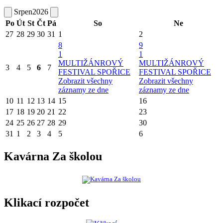
Srpen
2026
Po
Út
St
Čt
Pá
So
Ne
27
28
29
30
31
1
2
8
9
1
1
MULTIŽÁNROVÝ
MULTIŽÁNROVÝ
3
4
5
6
7
FESTIVAL SPOŘICE
FESTIVAL SPOŘICE
Zobrazit všechny
Zobrazit všechny
záznamy ze dne
záznamy ze dne
10
11
12
13
14
15
16
17
18
19
20
21
22
23
24
25
26
27
28
29
30
31
1
2
3
4
5
6
Kavárna Za školou
Klikací rozpočet