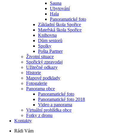
Sauna
Ubytování
Hala
Panoramatické foto
Základní škola Spořice
Mateřská škola Spořice
Knihovna
Dům seniorů
Spolky
Pošta Partner
Životní situace
Spořický zpravodaj
Užitečné odkazy
Historie
Mapové podklady
Fotogalerie
Panorama obce
Panoramatické foto
Panoramatické foto 2018
Video a panorama
Virtuální prohlídka obce
Fotky z dronu
Kontakty
Rádi Vám