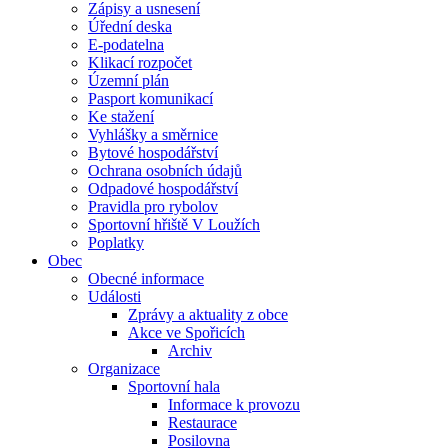
Zápisy a usnesení
Úřední deska
E-podatelna
Klikací rozpočet
Územní plán
Pasport komunikací
Ke stažení
Vyhlášky a směrnice
Bytové hospodářství
Ochrana osobních údajů
Odpadové hospodářství
Pravidla pro rybolov
Sportovní hřiště V Loužích
Poplatky
Obec
Obecné informace
Události
Zprávy a aktuality z obce
Akce ve Spořicích
Archiv
Organizace
Sportovní hala
Informace k provozu
Restaurace
Posilovna