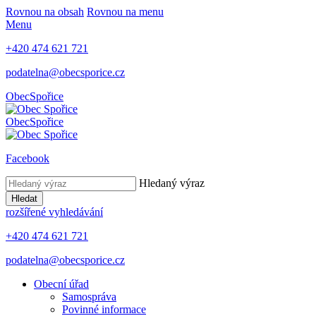
Rovnou na obsah
Rovnou na menu
Menu
+420 474 621 721
podatelna@obecsporice.cz
Obec
Spořice
Obec
Spořice
Facebook
Hledaný výraz
Hledat
rozšířené vyhledávání
+420 474 621 721
podatelna@obecsporice.cz
Obecní úřad
Samospráva
Povinné informace