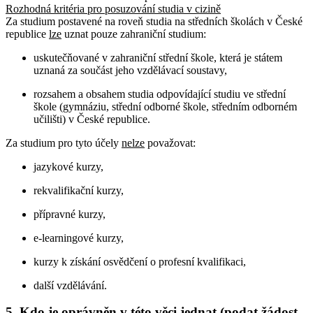
Rozhodná kritéria pro posuzování studia v cizině
Za studium postavené na roveň studia na středních školách v České
republice
lze
uznat pouze zahraniční studium:
uskutečňované v zahraniční střední škole, která je státem
uznaná za součást jeho vzdělávací soustavy,
rozsahem a obsahem studia odpovídající studiu ve střední
škole (gymnáziu, střední odborné škole, středním odborném
učilišti) v České republice.
Za studium pro tyto účely
nelze
považovat:
jazykové kurzy,
rekvalifikační kurzy,
přípravné kurzy,
e-learningové kurzy,
kurzy k získání osvědčení o profesní kvalifikaci,
další vzdělávání.
5. Kdo je oprávněn v této věci jednat (podat žádost