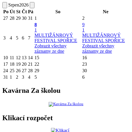
Srpen
2026
Po
Út
St
Čt
Pá
So
Ne
27
28
29
30
31
1
2
8
9
1
1
MULTIŽÁNROVÝ
MULTIŽÁNROVÝ
3
4
5
6
7
FESTIVAL SPOŘICE
FESTIVAL SPOŘICE
Zobrazit všechny
Zobrazit všechny
záznamy ze dne
záznamy ze dne
10
11
12
13
14
15
16
17
18
19
20
21
22
23
24
25
26
27
28
29
30
31
1
2
3
4
5
6
Kavárna Za školou
Klikací rozpočet