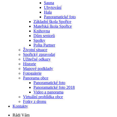
Sauna
Ubytování
Hala
Panoramatické foto
Základní škola Spořice
Mateřská škola Spořice
Knihovna
Dům seniorů
Spolky
Pošta Partner
Životní situace
Spořický zpravodaj
Užitečné odkazy
Historie
Mapové podklady
Fotogalerie
Panorama obce
Panoramatické foto
Panoramatické foto 2018
Video a panorama
Virtuální prohlídka obce
Fotky z dronu
Kontakty
Rádi Vám