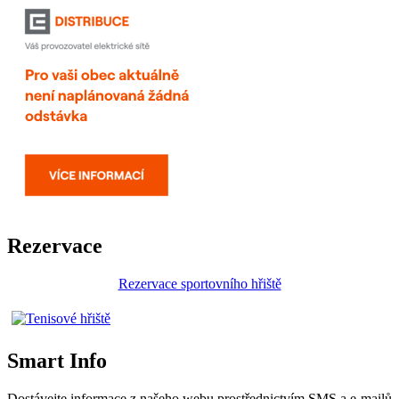
Rezervace
Rezervace sportovního hřiště
Smart Info
Dostávejte informace z našeho webu prostřednictvím SMS a e-mailů