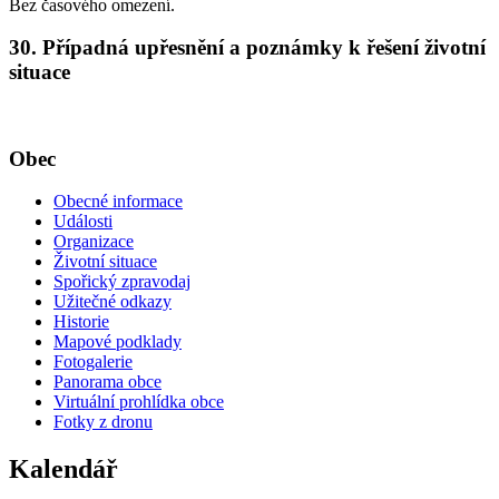
Bez časového omezení.
30. Případná upřesnění a poznámky k řešení životní
situace
Obec
Obecné informace
Události
Organizace
Životní situace
Spořický zpravodaj
Užitečné odkazy
Historie
Mapové podklady
Fotogalerie
Panorama obce
Virtuální prohlídka obce
Fotky z dronu
Kalendář