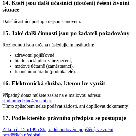
14. Kteří jsou další účastníci (dotčení) řešení životní
situace
Další účastníci postupu nejsou stanoveni.
15. Jaké další činnosti jsou po žadateli požadovány
Rozhodnutí jsou určena následujícím institucím:
zdravotní pojišťovně,
úřadu sociálního zabezpečení,
mzdové účtárně (zaměstnanci),
finančnímu úřadu (podnikatelé).
16. Elektronická služba, kterou lze využít
Případný dotaz můžete zaslat na e-mailovou adresu:
studiumvcizine@msmt.cz
.
Tímto způsobem nelze podávat žádosti, ani doplňovat dokumenty!
17. Podle kterého právního předpisu se postupuje
Zákon č. 155/1995 Sb., o důchodovém pojištění, ve znění
pozdějších předpisů