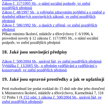
Zákon č. 117/1995 Sb., o státní sociální podpoře, ve znění
pozdějších předpisů
Zákon č. 48/1997 Sb., o veřejném zdravotním pojištění a o změně a
doplnění některých souvisejících zákonů, ve znění pozdějších
předpisů
Zákon č. 586/1992 Sb., o daních z příjmů, ve znění pozdějších
předpisů
Příkaz ministra školství, mládeže a tělovýchovy č. 6/1996, k
provedení novely § 12 zákona č. 117/1995 Sb., o státní sociální
podpoře, ve znění pozdějších předpisů
18. Jaké jsou související předpisy
Zákon č. 500/2004 Sb., správní řád, ve znění pozdějších předpisů
Vyhláška č. 13/2005 Sb., o středním vzdělávání a vzdělávání v
konzervatoři, ve znění pozdějších předpisů
19. Jaké jsou opravné prostředky a jak se uplatňují
Proti rozhodnutí lze podat rozklad do 15 dnů ode dne jeho doručení
k Ministerstvu školství, mládeže a tělovýchovy, Karmelitská 7, 118
12 Praha 1 (
§ 152 odst. 1 zákona č. 500/2004 Sb., správní řád, ve
znění pozdějších předpisů
).