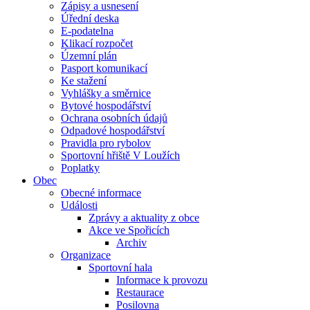
Zápisy a usnesení
Úřední deska
E-podatelna
Klikací rozpočet
Územní plán
Pasport komunikací
Ke stažení
Vyhlášky a směrnice
Bytové hospodářství
Ochrana osobních údajů
Odpadové hospodářství
Pravidla pro rybolov
Sportovní hřiště V Loužích
Poplatky
Obec
Obecné informace
Události
Zprávy a aktuality z obce
Akce ve Spořicích
Archiv
Organizace
Sportovní hala
Informace k provozu
Restaurace
Posilovna