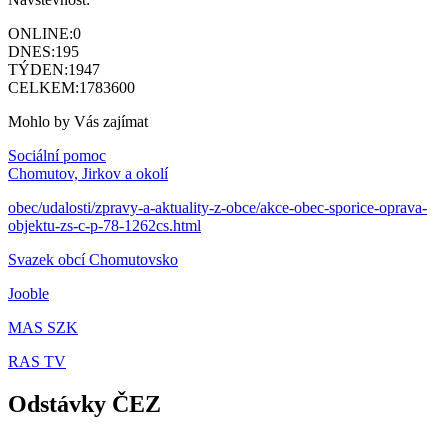
ONLINE:
0
DNES:
195
TÝDEN:
1947
CELKEM:
1783600
Mohlo by Vás zajímat
Sociální pomoc
Chomutov, Jirkov a okolí
obec/udalosti/zpravy-a-aktuality-z-obce/akce-obec-sporice-oprava-
objektu-zs-c-p-78-1262cs.html
Svazek obcí Chomutovsko
Jooble
MAS SZK
RAS TV
Odstávky ČEZ