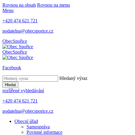
Rovnou na obsah
Rovnou na menu
Menu
+420 474 621 721
podatelna@obecsporice.cz
Obec
Spořice
Obec
Spořice
Facebook
Hledaný výraz
Hledat
rozšířené vyhledávání
+420 474 621 721
podatelna@obecsporice.cz
Obecní úřad
Samospráva
Povinné informace