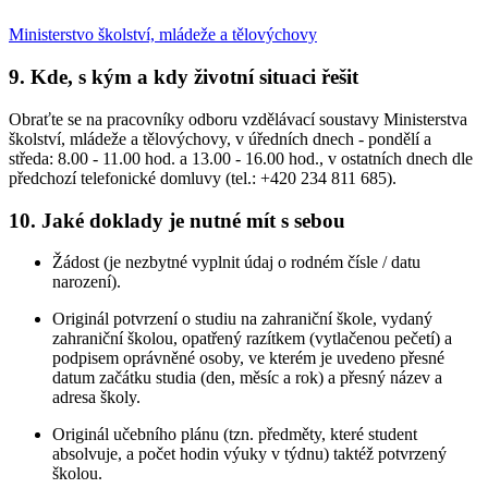
Ministerstvo školství, mládeže a tělovýchovy
9. Kde, s kým a kdy životní situaci řešit
Obraťte se na pracovníky odboru vzdělávací soustavy Ministerstva
školství, mládeže a tělovýchovy, v úředních dnech - pondělí a
středa: 8.00 - 11.00 hod. a 13.00 - 16.00 hod., v ostatních dnech dle
předchozí telefonické domluvy (tel.: +420 234 811 685).
10. Jaké doklady je nutné mít s sebou
Žádost (je nezbytné vyplnit údaj o rodném čísle / datu
narození).
Originál potvrzení o studiu na zahraniční škole, vydaný
zahraniční školou, opatřený razítkem (vytlačenou pečetí) a
podpisem oprávněné osoby, ve kterém je uvedeno přesné
datum začátku studia (den, měsíc a rok) a přesný název a
adresa školy.
Originál učebního plánu (tzn. předměty, které student
absolvuje, a počet hodin výuky v týdnu) taktéž potvrzený
školou.