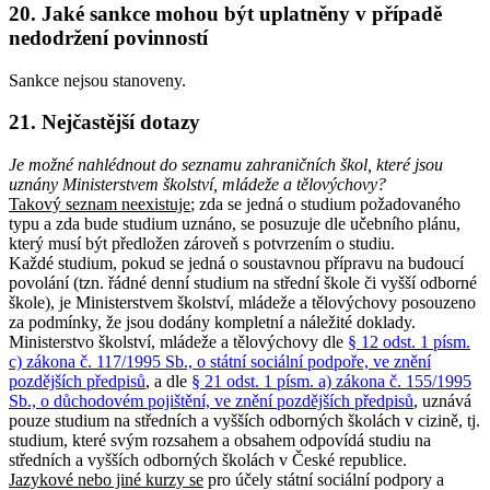
20. Jaké sankce mohou být uplatněny v případě
nedodržení povinností
Sankce nejsou stanoveny.
21. Nejčastější dotazy
Je možné nahlédnout do seznamu zahraničních škol, které jsou
uznány Ministerstvem školství, mládeže a tělovýchovy?
Takový
seznam neexistuje
; zda se jedná o studium požadovaného
typu a zda bude studium uznáno, se posuzuje dle učebního plánu,
který musí být předložen zároveň s potvrzením o studiu.
Každé studium, pokud se jedná o soustavnou přípravu na budoucí
povolání (tzn. řádné denní studium na střední škole či vyšší odborné
škole), je Ministerstvem školství, mládeže a tělovýchovy posouzeno
za podmínky, že jsou dodány kompletní a náležité doklady.
Ministerstvo školství, mládeže a tělovýchovy dle
§ 12 odst. 1 písm.
c) zákona č. 117/1995 Sb., o státní sociální podpoře, ve znění
pozdějších předpisů
, a dle
§ 21 odst. 1 písm. a) zákona č. 155/1995
Sb., o důchodovém pojištění, ve znění pozdějších předpisů
, uznává
pouze studium na středních a vyšších odborných školách v cizině, tj.
studium, které svým rozsahem a obsahem odpovídá studiu na
středních a vyšších odborných školách v České republice.
Jazykové nebo jiné kurzy se
pro účely státní sociální podpory a