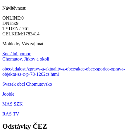
Návštěvnost:
ONLINE:
0
DNES:
9
TÝDEN:
1761
CELKEM:
1783414
Mohlo by Vás zajímat
Sociální pomoc
Chomutov, Jirkov a okolí
obec/udalosti/zpravy-a-aktuality-z-obce/akce-obec-sporice-oprava-
objektu-zs-c-p-78-1262cs.html
Svazek obcí Chomutovsko
Jooble
MAS SZK
RAS TV
Odstávky ČEZ