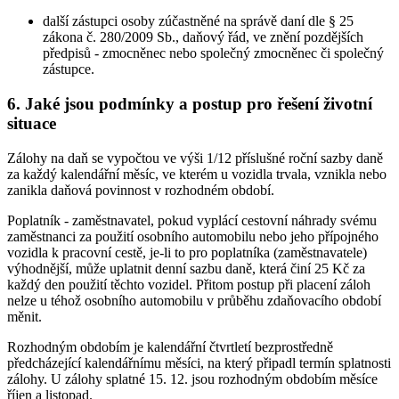
další zástupci osoby zúčastněné na správě daní dle § 25
zákona č. 280/2009 Sb., daňový řád, ve znění pozdějších
předpisů - zmocněnec nebo společný zmocněnec či společný
zástupce.
6. Jaké jsou podmínky a postup pro řešení životní
situace
Zálohy na daň se vypočtou ve výši 1/12 příslušné roční sazby daně
za každý kalendářní měsíc, ve kterém u vozidla trvala, vznikla nebo
zanikla daňová povinnost v rozhodném období.
Poplatník - zaměstnavatel, pokud vyplácí cestovní náhrady svému
zaměstnanci za použití osobního automobilu nebo jeho přípojného
vozidla k pracovní cestě, je-li to pro poplatníka (zaměstnavatele)
výhodnější, může uplatnit denní sazbu daně, která činí 25 Kč za
každý den použití těchto vozidel. Přitom postup při placení záloh
nelze u téhož osobního automobilu v průběhu zdaňovacího období
měnit.
Rozhodným obdobím je kalendářní čtvrtletí bezprostředně
předcházející kalendářnímu měsíci, na který připadl termín splatnosti
zálohy. U zálohy splatné 15. 12. jsou rozhodným obdobím měsíce
říjen a listopad.