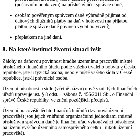
(poštovním poukazem) na příslušný účet správce daně,
osobám pověřeným správcem daně výhradně přijímat od
daňových dlužníků platby na daň v hotovosti (na přijatou
platbu je správce daně povinen vydat potvrzení),
přeplatkem na jiné dani.
8. Na které instituci životní situaci řešit
Zálohy na daňovou povinnost hradíte územnímu pracovišti místně
příslušného finančního úřadu podle vašeho trvalého pobytu v České
republice, jste-li fyzická osoba, nebo v místě vašeho sídla v České
republice, jste-li právnická osoba.
Územní působnost a sídlo (včetně názvu) nově vzniklých finančních
úřadů upravuje ust. § 8 odst. 1 zákona č. 456/2011 Sb., o Finanční
správě České republiky, ve znění pozdějších předpisů.
Územní pracoviště těchto finančních úřadů (tzv. nová územní
pracoviště) jsou jejich vnitřními organizačními jednotkami (místně
příslušným správcem daně je finanční úřad vykonávající působnost
na území vyššího územního samosprávného celku - nikoli územní
pracoviště).