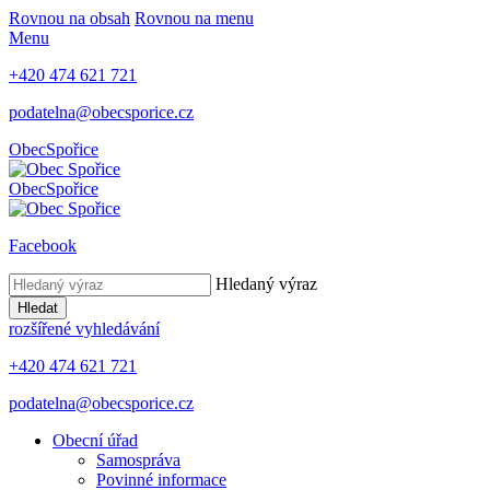
Rovnou na obsah
Rovnou na menu
Menu
+420 474 621 721
podatelna@obecsporice.cz
Obec
Spořice
Obec
Spořice
Facebook
Hledaný výraz
Hledat
rozšířené vyhledávání
+420 474 621 721
podatelna@obecsporice.cz
Obecní úřad
Samospráva
Povinné informace