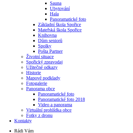
Sauna
Ubytování
Hala
Panoramatické foto
Základní škola Spořice
Mateřská škola Spořice
Knihovna
Dům seniorů
Spolky
Pošta Partner
Životní situace
Spořický zpravodaj
Užitečné odkazy
Historie
Mapové podklady
Fotogalerie
Panorama obce
Panoramatické foto
Panoramatické foto 2018
Video a panorama
Virtuální prohlídka obce
Fotky z dronu
Kontakty
Rádi Vám