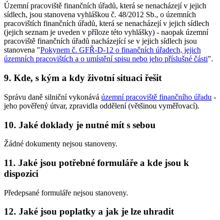
Územní pracoviště finančních úřadů, která se nenacházejí v jejich
sídlech, jsou stanovena vyhláškou č. 48/2012 Sb., o územních
pracovištích finančních úřadů, která se nenacházejí v jejich sídlech
(jejich seznam je uveden v příloze této vyhlášky) - naopak územní
pracoviště finančních úřadů nacházející se v jejich sídlech jsou
stanovena "
Pokynem č. GFŘ-D-12 o finančních úřadech, jejich
územních pracovištích a o umístění spisu nebo jeho příslušné části
".
9. Kde, s kým a kdy životní situaci řešit
Správu daně silniční vykonává
územní pracoviště finančního úřadu
-
jeho pověřený útvar, zpravidla oddělení (většinou vyměřovací).
10. Jaké doklady je nutné mít s sebou
Žádné dokumenty nejsou stanoveny.
11. Jaké jsou potřebné formuláře a kde jsou k
dispozici
Předepsané formuláře nejsou stanoveny.
12. Jaké jsou poplatky a jak je lze uhradit