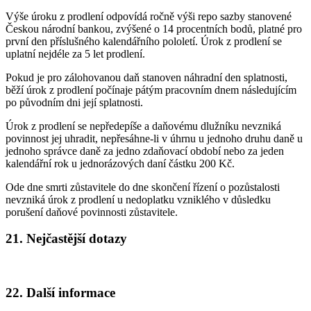
Výše úroku z prodlení odpovídá ročně výši repo sazby stanovené
Českou národní bankou, zvýšené o 14 procentních bodů, platné pro
první den příslušného kalendářního pololetí. Úrok z prodlení se
uplatní nejdéle za 5 let prodlení.
Pokud je pro zálohovanou daň stanoven náhradní den splatnosti,
běží úrok z prodlení počínaje pátým pracovním dnem následujícím
po původním dni její splatnosti.
Úrok z prodlení se nepředepíše a daňovému dlužníku nevzniká
povinnost jej uhradit, nepřesáhne-li v úhrnu u jednoho druhu daně u
jednoho správce daně za jedno zdaňovací období nebo za jeden
kalendářní rok u jednorázových daní částku 200 Kč.
Ode dne smrti zůstavitele do dne skončení řízení o pozůstalosti
nevzniká úrok z prodlení u nedoplatku vzniklého v důsledku
porušení daňové povinnosti zůstavitele.
21. Nejčastější dotazy
22. Další informace