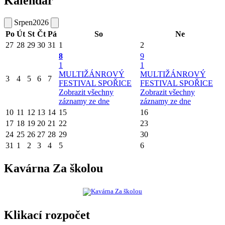
Kalendář
Srpen
2026
Po
Út
St
Čt
Pá
So
Ne
27
28
29
30
31
1
2
8
9
1
1
MULTIŽÁNROVÝ
MULTIŽÁNROVÝ
3
4
5
6
7
FESTIVAL SPOŘICE
FESTIVAL SPOŘICE
Zobrazit všechny
Zobrazit všechny
záznamy ze dne
záznamy ze dne
10
11
12
13
14
15
16
17
18
19
20
21
22
23
24
25
26
27
28
29
30
31
1
2
3
4
5
6
Kavárna Za školou
Klikací rozpočet