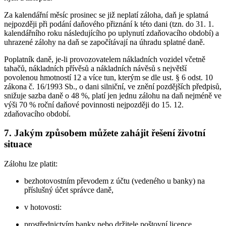
Za kalendářní měsíc prosinec se již neplatí záloha, daň je splatná
nejpozději při podání daňového přiznání k této dani (tzn. do 31. 1.
kalendářního roku následujícího po uplynutí zdaňovacího období) a
uhrazené zálohy na daň se započítávají na úhradu splatné daně.
Poplatník daně, je-li provozovatelem nákladních vozidel včetně
tahačů, nákladních přívěsů a nákladních návěsů s největší
povolenou hmotností 12 a více tun, kterým se dle ust. § 6 odst. 10
zákona č. 16/1993 Sb., o dani silniční, ve znění pozdějších předpisů,
snižuje sazba daně o 48 %, platí jen jednu zálohu na daň nejméně ve
výši 70 % roční daňové povinnosti nejpozději do 15. 12.
zdaňovacího období.
7. Jakým způsobem můžete zahájit řešení životní
situace
Zálohu lze platit:
bezhotovostním převodem z účtu (vedeného u banky) na
příslušný účet správce daně,
v hotovosti:
prostřednictvím banky nebo držitele poštovní licence