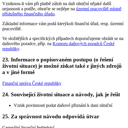
Vzniknou-li vám při platbě záloh na daň silniční nějaké další
nejasnosti a potíže, obraťte se nejlépe na
územní pracoviště místně
příslušného finančního úřadu
.
Základní informace vám podá kterýkoli finanční úřad, resp. územní
pracoviště.
Ve složitějších a specifických případech doporučujeme obrátit se na
daňového poradce, příp. na
Komoru daňových poradců České
republiky
.
23. Informace o popisovaném postupu (o řešení
životní situace) je možné získat také z jiných zdrojů
a v jiné formě
Finanční správa České republiky
24. Související životní situace a návody, jak je řešit
Vznik povinnosti podat daňové přiznání k dani silniční
25. Za správnost návodu odpovídá útvar
Generální finanční ředitelství