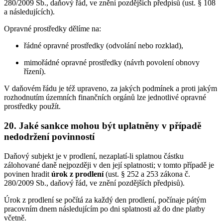
280/2009 Sb., daňový řád, ve znění pozdějších předpisů (ust. § 108
a následujících).
Opravné prostředky dělíme na:
řádné opravné prostředky (odvolání nebo rozklad),
mimořádné opravné prostředky (návrh povolení obnovy
řízení).
V daňovém řádu je též upraveno, za jakých podmínek a proti jakým
rozhodnutím územních finančních orgánů lze jednotlivé opravné
prostředky použít.
20. Jaké sankce mohou být uplatněny v případě
nedodržení povinností
Daňový subjekt je v prodlení, nezaplatí-li splatnou částku
zálohované daně nejpozději v den její splatnosti; v tomto případě je
povinen hradit
úrok z prodlení
(ust. § 252 a 253 zákona č.
280/2009 Sb., daňový řád, ve znění pozdějších předpisů).
Úrok z prodlení se počítá za každý den prodlení, počínaje pátým
pracovním dnem následujícím po dni splatnosti až do dne platby
včetně.