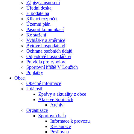
Zápisy a usnesení
Úřední deska
E-podatelna
Klikací rozpočet
Územní plán
Pasport komunikací
Ke stažení
Vyhlášky a směrnice
Bytové hospodářství
Ochrana osobních údajů
Odpadové hospodářství
Pravidla pro rybolov
Sportovní hřiště V Loužích
Poplatky
Obec
Obecné informace
Události
Zprávy a aktuality z obce
Akce ve Spořicích
Archiv
Organizace
Sportovní hala
Informace k provozu
Restaurace
Posilovna