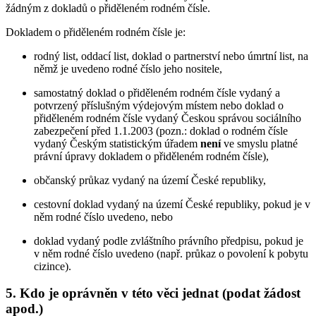
žádným z dokladů o přiděleném rodném čísle.
Dokladem o přiděleném rodném čísle je:
rodný list, oddací list, doklad o partnerství nebo úmrtní list, na
němž je uvedeno rodné číslo jeho nositele,
samostatný doklad o přiděleném rodném čísle vydaný a
potvrzený příslušným výdejovým místem nebo doklad o
přiděleném rodném čísle vydaný Českou správou sociálního
zabezpečení před 1.1.2003 (pozn.: doklad o rodném čísle
vydaný Českým statistickým úřadem
není
ve smyslu platné
právní úpravy dokladem o přiděleném rodném čísle),
občanský průkaz vydaný na území České republiky,
cestovní doklad vydaný na území České republiky, pokud je v
něm rodné číslo uvedeno, nebo
doklad vydaný podle zvláštního právního předpisu, pokud je
v něm rodné číslo uvedeno (např. průkaz o povolení k pobytu
cizince).
5. Kdo je oprávněn v této věci jednat (podat žádost
apod.)