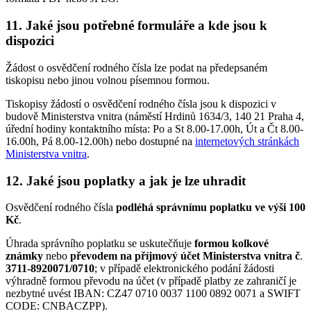
11. Jaké jsou potřebné formuláře a kde jsou k
dispozici
Žádost o osvědčení rodného čísla lze podat na předepsaném
tiskopisu nebo jinou volnou písemnou formou.
Tiskopisy žádostí o osvědčení rodného čísla jsou k dispozici v
budově Ministerstva vnitra (náměstí Hrdinů 1634/3, 140 21 Praha 4,
úřední hodiny kontaktního místa: Po a St 8.00-17.00h, Út a Čt 8.00-
16.00h, Pá 8.00-12.00h) nebo dostupné na
internetových stránkách
Ministerstva vnitra
.
12. Jaké jsou poplatky a jak je lze uhradit
Osvědčení rodného čísla
podléhá správnímu poplatku ve výši 100
Kč
.
Úhrada správního poplatku se uskutečňuje
formou kolkové
známky
nebo
převodem na příjmový účet Ministerstva vnitra č
.
3711-8920071/0710
; v případě elektronického podání žádosti
výhradně formou převodu na účet (v případě platby ze zahraničí je
nezbytné uvést IBAN: CZ47 0710 0037 1100 0892 0071 a SWIFT
CODE: CNBACZPP).