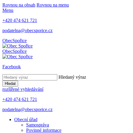
Rovnou na obsah
Rovnou na menu
Menu
+420 474 621 721
podatelna@obecsporice.cz
Obec
Spořice
Obec
Spořice
Facebook
Hledaný výraz
Hledat
rozšířené vyhledávání
+420 474 621 721
podatelna@obecsporice.cz
Obecní úřad
Samospráva
Povinné informace