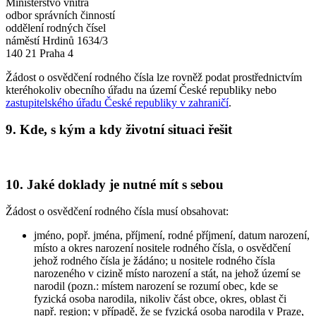
Ministerstvo vnitra
odbor správních činností
oddělení rodných čísel
náměstí Hrdinů 1634/3
140 21 Praha 4
Žádost o osvědčení rodného čísla lze rovněž podat prostřednictvím
kteréhokoliv obecního úřadu na území České republiky nebo
zastupitelského úřadu České republiky v zahraničí
.
9. Kde, s kým a kdy životní situaci řešit
10. Jaké doklady je nutné mít s sebou
Žádost o osvědčení rodného čísla musí obsahovat:
jméno, popř. jména, příjmení, rodné příjmení, datum narození,
místo a okres narození nositele rodného čísla, o osvědčení
jehož rodného čísla je žádáno; u nositele rodného čísla
narozeného v cizině místo narození a stát, na jehož území se
narodil (pozn.: místem narození se rozumí obec, kde se
fyzická osoba narodila, nikoliv část obce, okres, oblast či
např. region; v případě, že se fyzická osoba narodila v Praze,