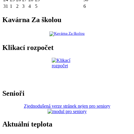
31
1
2
3
4
5
6
Kavárna Za školou
Klikací rozpočet
Senioři
Zjednodušená verze stránek nejen pro seniory
Aktuální teplota