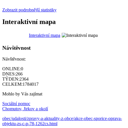
Zobrazit podrobnější statistiky
Interaktivní mapa
Interaktivní mapa
Návštěvnost
Návštěvnost:
ONLINE:
0
DNES:
266
TÝDEN:
2364
CELKEM:
1784017
Mohlo by Vás zajímat
Sociální pomoc
Chomutov, Jirkov a okolí
obec/udalosti/zpravy-a-aktuality-z-obce/akce-obec-sporice-oprava-
objektu-zs-c-p-78-1262cs.html