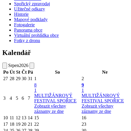
Spořický zpravodaj
Užitečné odkazy
Historie
Mapové podklady
Fotogalerie
Panorama obce
Virtuální prohlídka obce
Fotky z dronu
Kalendář
Srpen
2026
Po
Út
St
Čt
Pá
So
Ne
27
28
29
30
31
1
2
8
9
1
1
MULTIŽÁNROVÝ
MULTIŽÁNROVÝ
3
4
5
6
7
FESTIVAL SPOŘICE
FESTIVAL SPOŘICE
Zobrazit všechny
Zobrazit všechny
záznamy ze dne
záznamy ze dne
10
11
12
13
14
15
16
17
18
19
20
21
22
23
24
25
26
27
28
29
30