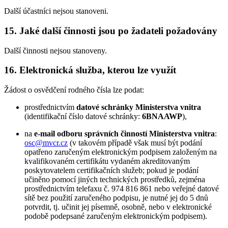
Další účastníci nejsou stanoveni.
15. Jaké další činnosti jsou po žadateli požadovány
Další činnosti nejsou stanoveny.
16. Elektronická služba, kterou lze využít
Žádost o osvědčení rodného čísla lze podat:
prostřednictvím
datové schránky Ministerstva vnitra
(identifikační číslo datové schránky:
6BNAAWP
),
na
e-mail odboru správních činností Ministerstva vnitra
:
osc@mvcr.cz
(v takovém případě však musí být podání
opatřeno zaručeným elektronickým podpisem založeným na
kvalifikovaném certifikátu vydaném akreditovaným
poskytovatelem certifikačních služeb; pokud je podání
učiněno pomocí jiných technických prostředků, zejména
prostřednictvím telefaxu č. 974 816 861 nebo veřejné datové
sítě bez použití zaručeného podpisu, je nutné jej do 5 dnů
potvrdit, tj. učinit jej písemně, osobně, nebo v elektronické
podobě podepsané zaručeným elektronickým podpisem).