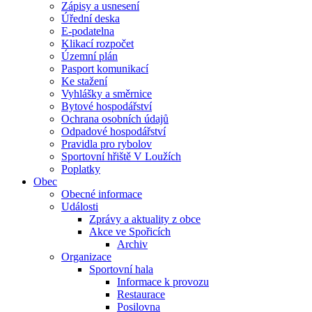
Zápisy a usnesení
Úřední deska
E-podatelna
Klikací rozpočet
Územní plán
Pasport komunikací
Ke stažení
Vyhlášky a směrnice
Bytové hospodářství
Ochrana osobních údajů
Odpadové hospodářství
Pravidla pro rybolov
Sportovní hřiště V Loužích
Poplatky
Obec
Obecné informace
Události
Zprávy a aktuality z obce
Akce ve Spořicích
Archiv
Organizace
Sportovní hala
Informace k provozu
Restaurace
Posilovna