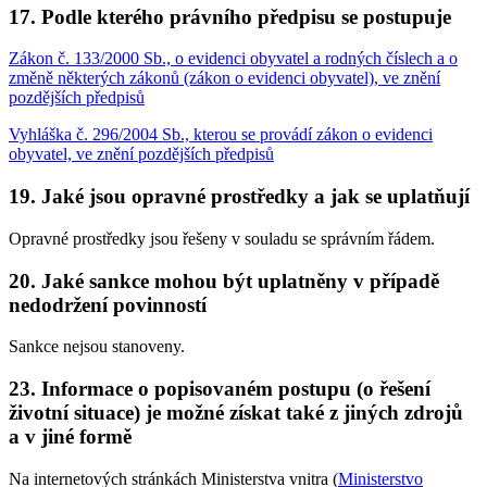
17. Podle kterého právního předpisu se postupuje
Zákon č. 133/2000 Sb., o evidenci obyvatel a rodných číslech a o
změně některých zákonů (zákon o evidenci obyvatel), ve znění
pozdějších předpisů
Vyhláška č. 296/2004 Sb., kterou se provádí zákon o evidenci
obyvatel, ve znění pozdějších předpisů
19. Jaké jsou opravné prostředky a jak se uplatňují
Opravné prostředky jsou řešeny v souladu se správním řádem.
20. Jaké sankce mohou být uplatněny v případě
nedodržení povinností
Sankce nejsou stanoveny.
23. Informace o popisovaném postupu (o řešení
životní situace) je možné získat také z jiných zdrojů
a v jiné formě
Na internetových stránkách Ministerstva vnitra (
Ministerstvo