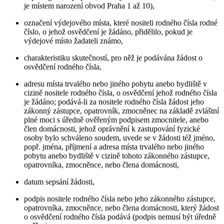
je místem narození obvod Praha 1 až 10),
označení výdejového místa, které nositeli rodného čísla rodné
číslo, o jehož osvědčení je žádáno, přidělilo, pokud je
výdejové místo žadateli známo,
charakteristiku skutečností, pro něž je podávána žádost o
osvědčení rodného čísla,
adresu místa trvalého nebo jiného pobytu anebo bydliště v
cizině nositele rodného čísla, o osvědčení jehož rodného čísla
je žádáno; podává-li za nositele rodného čísla žádost jeho
zákonný zástupce, opatrovník, zmocněnec na základě zvláštní
plné moci s úředně ověřeným podpisem zmocnitele, anebo
člen domácnosti, jehož oprávnění k zastupování fyzické
osoby bylo schváleno soudem, uvede se v žádosti též jméno,
popř. jména, příjmení a adresa místa trvalého nebo jiného
pobytu anebo bydliště v cizině tohoto zákonného zástupce,
opatrovníka, zmocněnce, nebo člena domácnosti,
datum sepsání žádosti,
podpis nositele rodného čísla nebo jeho zákonného zástupce,
opatrovníka, zmocněnce, nebo člena domácnosti, který žádost
o osvědčení rodného čísla podává (podpis nemusí být úředně