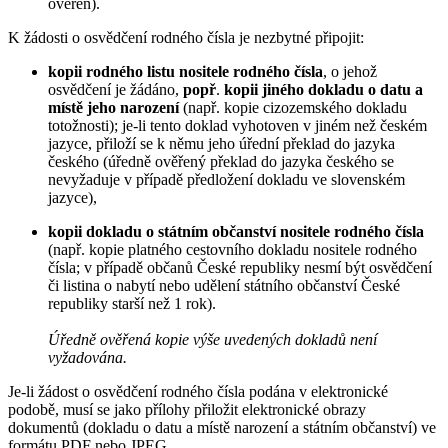
ověřen).
K žádosti o osvědčení rodného čísla je nezbytné připojit:
kopii rodného listu nositele rodného čísla
, o jehož
osvědčení je žádáno,
popř
.
kopii jiného dokladu o datu a
místě jeho narození
(např. kopie cizozemského dokladu
totožnosti); je-li tento doklad vyhotoven v jiném než českém
jazyce, přiloží se k němu jeho úřední překlad do jazyka
českého (úředně ověřený překlad do jazyka českého se
nevyžaduje v případě předložení dokladu ve slovenském
jazyce),
kopii dokladu o státním občanství nositele rodného čísla
(např. kopie platného cestovního dokladu nositele rodného
čísla; v případě občanů České republiky nesmí být osvědčení
či listina o nabytí nebo udělení státního občanství České
republiky starší než 1 rok).
Úředně ověřená kopie výše uvedených dokladů není
vyžadována.
Je-li žádost o osvědčení rodného čísla podána v elektronické
podobě, musí se jako přílohy přiložit elektronické obrazy
dokumentů (dokladu o datu a místě narození a státním občanství) ve
formátu PDF nebo JPEG.