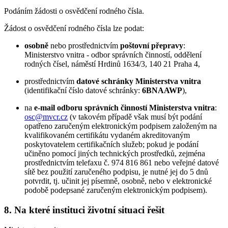
Podáním žádosti o osvědčení rodného čísla.
Žádost o osvědčení rodného čísla lze podat:
osobně
nebo prostřednictvím
poštovní přepravy
:
Ministerstvo vnitra - odbor správních činností, oddělení
rodných čísel, náměstí Hrdinů 1634/3, 140 21 Praha 4,
prostřednictvím
datové schránky Ministerstva vnitra
(identifikační číslo datové schránky:
6BNAAWP
),
na
e-mail odboru správních činností Ministerstva vnitra
:
osc@mvcr.cz
(v takovém případě však musí být podání
opatřeno zaručeným elektronickým podpisem založeným na
kvalifikovaném certifikátu vydaném akreditovaným
poskytovatelem certifikačních služeb; pokud je podání
učiněno pomocí jiných technických prostředků, zejména
prostřednictvím telefaxu č. 974 816 861 nebo veřejné datové
sítě bez použití zaručeného podpisu, je nutné jej do 5 dnů
potvrdit, tj. učinit jej písemně, osobně, nebo v elektronické
podobě podepsané zaručeným elektronickým podpisem).
8. Na které instituci životní situaci řešit