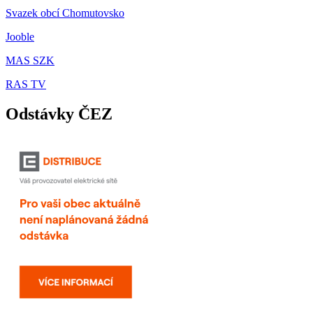
Svazek obcí Chomutovsko
Jooble
MAS SZK
RAS TV
Odstávky ČEZ