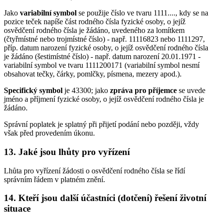
Jako
variabilní symbol
se použije číslo ve tvaru 1111...., kdy se na
pozice teček napíše část rodného čísla fyzické osoby, o jejíž
osvědčení rodného čísla je žádáno, uvedeného za lomítkem
(čtyřmístné nebo trojmístné číslo) - např. 11116823 nebo 1111297,
příp. datum narození fyzické osoby, o jejíž osvědčení rodného čísla
je žádáno (šestimístné číslo) - např. datum narození 20.01.1971 -
variabilní symbol ve tvaru 1111200171 (variabilní symbol nesmí
obsahovat tečky, čárky, pomlčky, písmena, mezery apod.).
Specifický symbol
je 43300; jako
zpráva pro příjemce
se uvede
jméno a příjmení fyzické osoby, o jejíž osvědčení rodného čísla je
žádáno.
Správní poplatek je splatný při přijetí podání nebo později, vždy
však před provedením úkonu.
13. Jaké jsou lhůty pro vyřízení
Lhůta pro vyřízení žádosti o osvědčení rodného čísla se řídí
správním řádem v platném znění.
14. Kteří jsou další účastníci (dotčení) řešení životní
situace