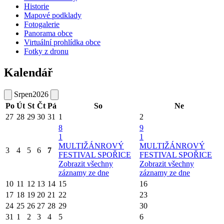
Historie
Mapové podklady
Fotogalerie
Panorama obce
Virtuální prohlídka obce
Fotky z dronu
Kalendář
Srpen
2026
Po
Út
St
Čt
Pá
So
Ne
27
28
29
30
31
1
2
8
9
1
1
MULTIŽÁNROVÝ
MULTIŽÁNROVÝ
3
4
5
6
7
FESTIVAL SPOŘICE
FESTIVAL SPOŘICE
Zobrazit všechny
Zobrazit všechny
záznamy ze dne
záznamy ze dne
10
11
12
13
14
15
16
17
18
19
20
21
22
23
24
25
26
27
28
29
30
31
1
2
3
4
5
6