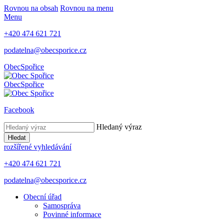
Rovnou na obsah
Rovnou na menu
Menu
+420 474 621 721
podatelna@obecsporice.cz
Obec
Spořice
Obec
Spořice
Facebook
Hledaný výraz
Hledat
rozšířené vyhledávání
+420 474 621 721
podatelna@obecsporice.cz
Obecní úřad
Samospráva
Povinné informace