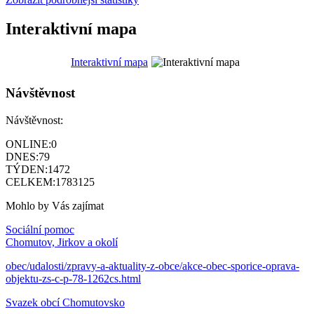
Interaktivní mapa
Interaktivní mapa
Návštěvnost
Návštěvnost:
ONLINE:
0
DNES:
79
TÝDEN:
1472
CELKEM:
1783125
Mohlo by Vás zajímat
Sociální pomoc
Chomutov, Jirkov a okolí
obec/udalosti/zpravy-a-aktuality-z-obce/akce-obec-sporice-oprava-
objektu-zs-c-p-78-1262cs.html
Svazek obcí Chomutovsko