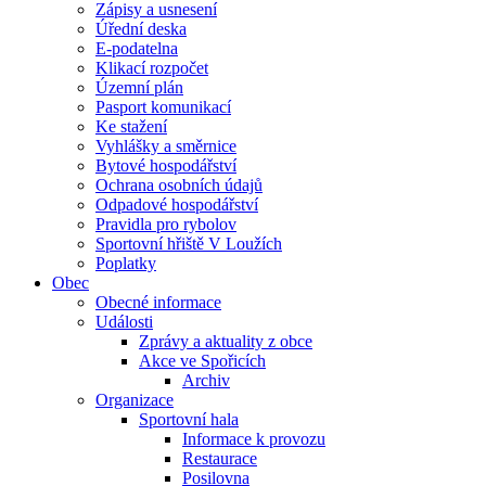
Zápisy a usnesení
Úřední deska
E-podatelna
Klikací rozpočet
Územní plán
Pasport komunikací
Ke stažení
Vyhlášky a směrnice
Bytové hospodářství
Ochrana osobních údajů
Odpadové hospodářství
Pravidla pro rybolov
Sportovní hřiště V Loužích
Poplatky
Obec
Obecné informace
Události
Zprávy a aktuality z obce
Akce ve Spořicích
Archiv
Organizace
Sportovní hala
Informace k provozu
Restaurace
Posilovna