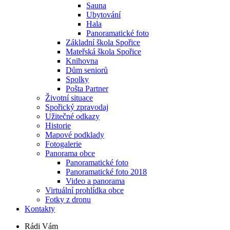
Sauna
Ubytování
Hala
Panoramatické foto
Základní škola Spořice
Mateřská škola Spořice
Knihovna
Dům seniorů
Spolky
Pošta Partner
Životní situace
Spořický zpravodaj
Užitečné odkazy
Historie
Mapové podklady
Fotogalerie
Panorama obce
Panoramatické foto
Panoramatické foto 2018
Video a panorama
Virtuální prohlídka obce
Fotky z dronu
Kontakty
Rádi Vám