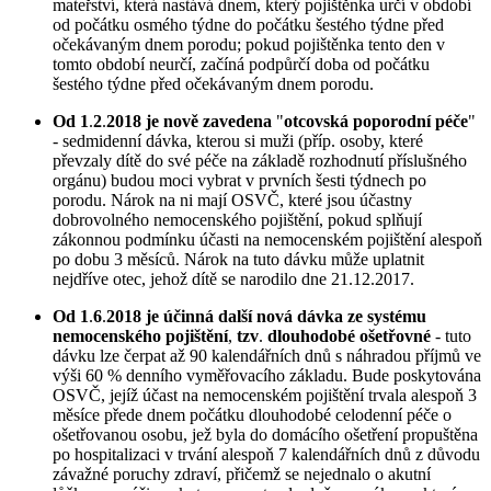
mateřství, která nastává dnem, který pojištěnka určí v období
od počátku osmého týdne do počátku šestého týdne před
očekávaným dnem porodu; pokud pojištěnka tento den v
tomto období neurčí, začíná podpůrčí doba od počátku
šestého týdne před očekávaným dnem porodu.
Od 1
.
2
.
2018 je nově zavedena
"
otcovská poporodní péče
"
- sedmidenní dávka, kterou si muži (příp. osoby, které
převzaly dítě do své péče na základě rozhodnutí příslušného
orgánu) budou moci vybrat v prvních šesti týdnech po
porodu. Nárok na ni mají OSVČ, které jsou účastny
dobrovolného nemocenského pojištění, pokud splňují
zákonnou podmínku účasti na nemocenském pojištění alespoň
po dobu 3 měsíců. Nárok na tuto dávku může uplatnit
nejdříve otec, jehož dítě se narodilo dne 21.12.2017.
Od 1
.
6
.
2018 je účinná další nová dávka ze systému
nemocenského pojištění
,
tzv
.
dlouhodobé ošetřovné
- tuto
dávku lze čerpat až 90 kalendářních dnů s náhradou příjmů ve
výši 60 % denního vyměřovacího základu. Bude poskytována
OSVČ, jejíž účast na nemocenském pojištění trvala alespoň 3
měsíce přede dnem počátku dlouhodobé celodenní péče o
ošetřovanou osobu, jež byla do domácího ošetření propuštěna
po hospitalizaci v trvání alespoň 7 kalendářních dnů z důvodu
závažné poruchy zdraví, přičemž se nejednalo o akutní