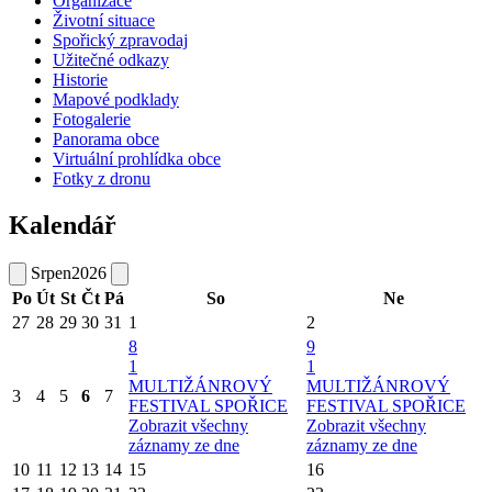
Organizace
Životní situace
Spořický zpravodaj
Užitečné odkazy
Historie
Mapové podklady
Fotogalerie
Panorama obce
Virtuální prohlídka obce
Fotky z dronu
Kalendář
Srpen
2026
Po
Út
St
Čt
Pá
So
Ne
27
28
29
30
31
1
2
8
9
1
1
MULTIŽÁNROVÝ
MULTIŽÁNROVÝ
3
4
5
6
7
FESTIVAL SPOŘICE
FESTIVAL SPOŘICE
Zobrazit všechny
Zobrazit všechny
záznamy ze dne
záznamy ze dne
10
11
12
13
14
15
16