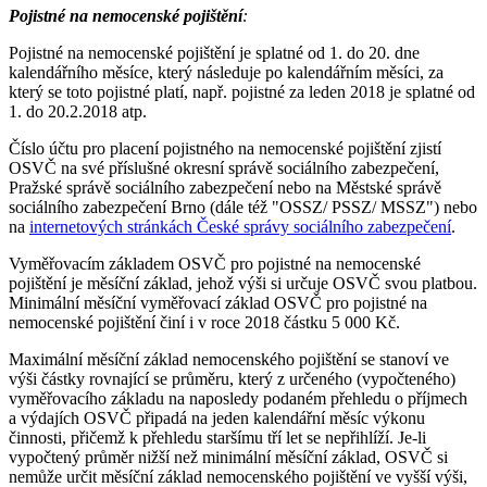
Pojistné na nemocenské pojištění
:
Pojistné na nemocenské pojištění je splatné od 1. do 20. dne
kalendářního měsíce, který následuje po kalendářním měsíci, za
který se toto pojistné platí, např. pojistné za leden 2018 je splatné od
1. do 20.2.2018 atp.
Číslo účtu pro placení pojistného na nemocenské pojištění zjistí
OSVČ na své příslušné okresní správě sociálního zabezpečení,
Pražské správě sociálního zabezpečení nebo na Městské správě
sociálního zabezpečení Brno (dále též "OSSZ/ PSSZ/ MSSZ") nebo
na
internetových stránkách České správy sociálního zabezpečení
.
Vyměřovacím základem OSVČ pro pojistné na nemocenské
pojištění je měsíční základ, jehož výši si určuje OSVČ svou platbou.
Minimální měsíční vyměřovací základ OSVČ pro pojistné na
nemocenské pojištění činí i v roce 2018 částku 5 000 Kč.
Maximální měsíční základ nemocenského pojištění se stanoví ve
výši částky rovnající se průměru, který z určeného (vypočteného)
vyměřovacího základu na naposledy podaném přehledu o příjmech
a výdajích OSVČ připadá na jeden kalendářní měsíc výkonu
činnosti, přičemž k přehledu staršímu tří let se nepřihlíží. Je-li
vypočtený průměr nižší než minimální měsíční základ, OSVČ si
nemůže určit měsíční základ nemocenského pojištění ve vyšší výši,