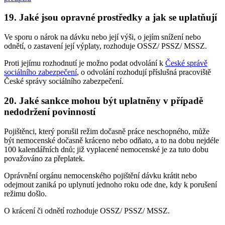
19. Jaké jsou opravné prostředky a jak se uplatňují
Ve sporu o nárok na dávku nebo její výši, o jejím snížení nebo
odnětí, o zastavení její výplaty, rozhoduje OSSZ/ PSSZ/ MSSZ.
Proti jejímu rozhodnutí je možno podat odvolání k
České správě
sociálního zabezpečení
, o odvolání rozhodují příslušná pracoviště
České správy sociálního zabezpečení.
20. Jaké sankce mohou být uplatněny v případě
nedodržení povinností
Pojištěnci, který porušil režim dočasně práce neschopného, může
být nemocenské dočasně kráceno nebo odňato, a to na dobu nejdéle
100 kalendářních dnů; již vyplacené nemocenské je za tuto dobu
považováno za přeplatek.
Oprávnění orgánu nemocenského pojištění dávku krátit nebo
odejmout zaniká po uplynutí jednoho roku ode dne, kdy k porušení
režimu došlo.
O krácení či odnětí rozhoduje OSSZ/ PSSZ/ MSSZ.