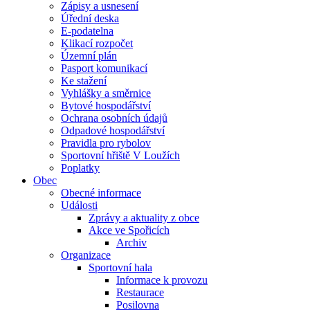
Zápisy a usnesení
Úřední deska
E-podatelna
Klikací rozpočet
Územní plán
Pasport komunikací
Ke stažení
Vyhlášky a směrnice
Bytové hospodářství
Ochrana osobních údajů
Odpadové hospodářství
Pravidla pro rybolov
Sportovní hřiště V Loužích
Poplatky
Obec
Obecné informace
Události
Zprávy a aktuality z obce
Akce ve Spořicích
Archiv
Organizace
Sportovní hala
Informace k provozu
Restaurace
Posilovna