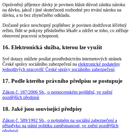
Oprávněný příjemce dávky je povinen hlásit důvod zániku nároku
na dávku, jakož i jiné skutečnosti rozhodné pro trvání nároku na
dávku, a to bez zbytečného odkladu.
Dočasně práce neschopný pojištěnec je povinen dodržovat léčebný
režim, řídit se pokyny příslušného lékaře a zdržet se toho, co ztěžuje
obnovení pracovní schopnosti.
16. Elektronická služba, kterou lze využít
Své dotazy můžete posílat prostřednictvím internetových stránek
České správy sociálního zabezpečení na
elektronické podatelny
jednotlivých pracovišť České správy sociálního zabezpečení
.
17. Podle kterého právního předpisu se postupuje
Zákon č. 187/2006 Sb., o nemocenském pojištění, ve znění
pozdějších předpisů
18. Jaké jsou související předpisy
Zákon č. 589/1992 Sb., o pojistném na sociální zabezpečení a
příspěvku na státní politiku zaměstnanosti, ve znění pozdějších
předpisů