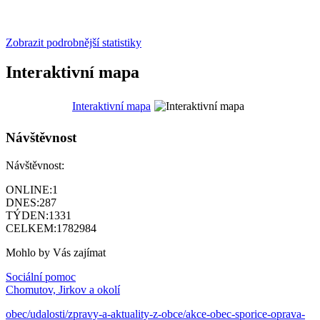
Zobrazit podrobnější statistiky
Interaktivní mapa
Interaktivní mapa
Návštěvnost
Návštěvnost:
ONLINE:
1
DNES:
287
TÝDEN:
1331
CELKEM:
1782984
Mohlo by Vás zajímat
Sociální pomoc
Chomutov, Jirkov a okolí
obec/udalosti/zpravy-a-aktuality-z-obce/akce-obec-sporice-oprava-