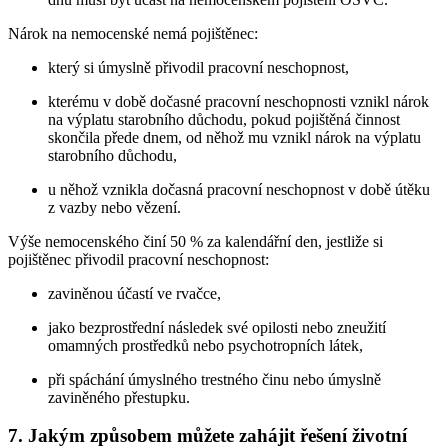
Nárok na nemocenské nemá pojištěnec:
který si úmyslně přivodil pracovní neschopnost,
kterému v době dočasné pracovní neschopnosti vznikl nárok
na výplatu starobního důchodu, pokud pojištěná činnost
skončila přede dnem, od něhož mu vznikl nárok na výplatu
starobního důchodu,
u něhož vznikla dočasná pracovní neschopnost v době útěku
z vazby nebo vězení.
Výše nemocenského činí 50 % za kalendářní den, jestliže si
pojištěnec přivodil pracovní neschopnost:
zaviněnou účastí ve rvačce,
jako bezprostřední následek své opilosti nebo zneužití
omamných prostředků nebo psychotropních látek,
při spáchání úmyslného trestného činu nebo úmyslně
zaviněného přestupku.
7. Jakým způsobem můžete zahájit řešení životní