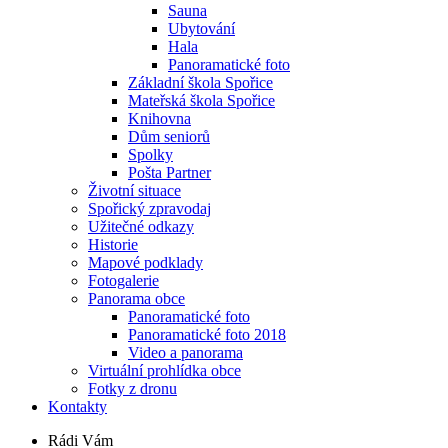
Sauna
Ubytování
Hala
Panoramatické foto
Základní škola Spořice
Mateřská škola Spořice
Knihovna
Dům seniorů
Spolky
Pošta Partner
Životní situace
Spořický zpravodaj
Užitečné odkazy
Historie
Mapové podklady
Fotogalerie
Panorama obce
Panoramatické foto
Panoramatické foto 2018
Video a panorama
Virtuální prohlídka obce
Fotky z dronu
Kontakty
Rádi Vám