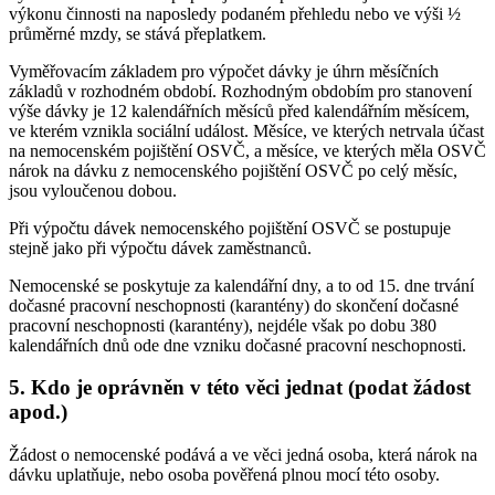
výkonu činnosti na naposledy podaném přehledu nebo ve výši ½
průměrné mzdy, se stává přeplatkem.
Vyměřovacím základem pro výpočet dávky je úhrn měsíčních
základů v rozhodném období. Rozhodným obdobím pro stanovení
výše dávky je 12 kalendářních měsíců před kalendářním měsícem,
ve kterém vznikla sociální událost. Měsíce, ve kterých netrvala účast
na nemocenském pojištění OSVČ, a měsíce, ve kterých měla OSVČ
nárok na dávku z nemocenského pojištění OSVČ po celý měsíc,
jsou vyloučenou dobou.
Při výpočtu dávek nemocenského pojištění OSVČ se postupuje
stejně jako při výpočtu dávek zaměstnanců.
Nemocenské se poskytuje za kalendářní dny, a to od 15. dne trvání
dočasné pracovní neschopnosti (karantény) do skončení dočasné
pracovní neschopnosti (karantény), nejdéle však po dobu 380
kalendářních dnů ode dne vzniku dočasné pracovní neschopnosti.
5. Kdo je oprávněn v této věci jednat (podat žádost
apod.)
Žádost o nemocenské podává a ve věci jedná osoba, která nárok na
dávku uplatňuje, nebo osoba pověřená plnou mocí této osoby.