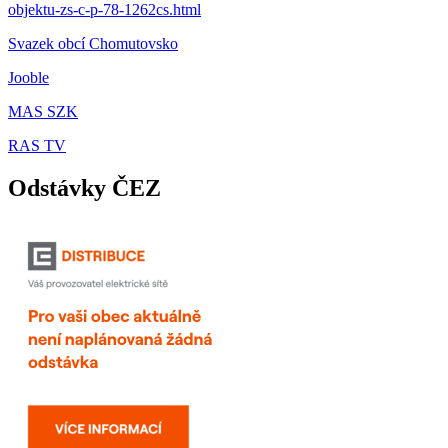
objektu-zs-c-p-78-1262cs.html
Svazek obcí Chomutovsko
Jooble
MAS SZK
RAS TV
Odstávky ČEZ