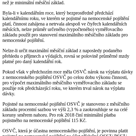
než je minimální měsíční základ.
Byla-li v kalendářním roce, který bezprostředně předchází
kalendářnímu roku, ve kterém se pojistné na nemocenské pojištění
platí, činnost zahájena a netrvala alespoň ve čtyřech kalendářních
měsících, nelze průměr určeného (vypočteného) vyměřovacího
základu použít pro stanovení maximálního měsíčního základu pro
nemocenské pojištění.
Nelze-li určit maximální měsíční základ z naposledy podaného
přehledu o příjmech a výdajích, rovná se polovině průměrné mzdy
platné pro daný kalendářní rok.
Pokud však v předchozím roce měla OSVČ nárok na výplatu dávky
z nemocenského pojištění OSVČ po celou dobu výkonu činnosti,
pro výpočet maximálního měsíčního vyměřovacího základu se
použije rok předcházející roku, ve kterém trval nárok na výplatu
dávky.
Pojistné na nemocenské pojištění OSVČ je stanoveno z měsíčního
základu procentní sazbou ve výši 2,3 % a zaokrouhluje se na celé
koruny směrem nahoru. Pro rok 2018 činí minimální platba
pojistného na nemocenské pojištění 115 Kč.
OSVČ, která je účastna nemocenského pojištění, je povinna platit