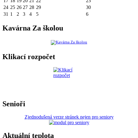
17
18
19
20
21
22
23
24
25
26
27
28
29
30
31
1
2
3
4
5
6
Kavárna Za školou
Klikací rozpočet
Senioři
Zjednodušená verze stránek nejen pro seniory
Aktuální teplota