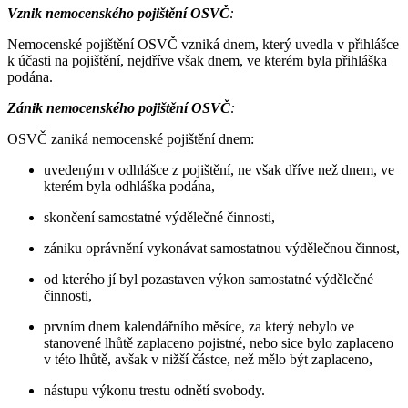
Vznik nemocenského pojištění OSVČ
:
Nemocenské pojištění OSVČ vzniká dnem, který uvedla v přihlášce
k účasti na pojištění, nejdříve však dnem, ve kterém byla přihláška
podána.
Zánik nemocenského pojištění OSVČ
:
OSVČ zaniká nemocenské pojištění dnem:
uvedeným v odhlášce z pojištění, ne však dříve než dnem, ve
kterém byla odhláška podána,
skončení samostatné výdělečné činnosti,
zániku oprávnění vykonávat samostatnou výdělečnou činnost,
od kterého jí byl pozastaven výkon samostatné výdělečné
činnosti,
prvním dnem kalendářního měsíce, za který nebylo ve
stanovené lhůtě zaplaceno pojistné, nebo sice bylo zaplaceno
v této lhůtě, avšak v nižší částce, než mělo být zaplaceno,
nástupu výkonu trestu odnětí svobody.