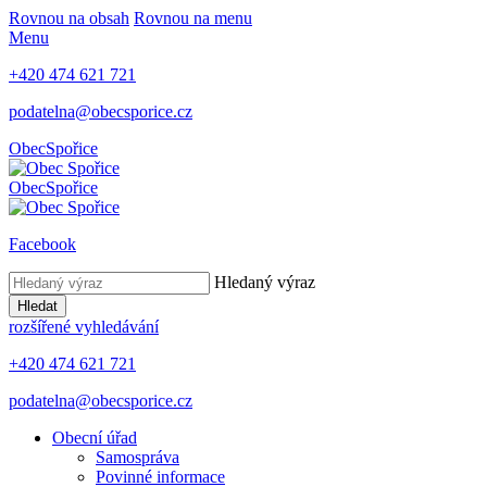
Rovnou na obsah
Rovnou na menu
Menu
+420 474 621 721
podatelna@obecsporice.cz
Obec
Spořice
Obec
Spořice
Facebook
Hledaný výraz
Hledat
rozšířené vyhledávání
+420 474 621 721
podatelna@obecsporice.cz
Obecní úřad
Samospráva
Povinné informace