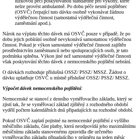
lůžkovou péči poskytovanou standardně pro výkony, které
nelze provést ambulantně. Po dobu péče nesmí pojištěnec
(OSVČ) čerpající tuto dávku osobně vykonávat žádnou
výdělečnou činnost (samostatná výdělečná činnost,
zaměstnání apod.).
Nárok na výplatu těchto dávek má OSVČ pouze v případě, že po
dobu jejich pobírání osobně nevykonává samostatnou výdělečnou
činnost. Pokud je výkon samostatné výdělečné činnosti zajištěn
prostřednictvím zaměstnanců nebo spolupracujících osob, je tato
podmínka splněna. Výkon jiné než samostatné výdělečné činnosti
však poskytování těchto dávek z nemocenského pojištění nebrání.
O dávkách rozhoduje příslušná OSSZ/ PSSZ/ MSSZ. Žádost o
dávku uplatňuje OSVČ u místně příslušné OSSZ/ PSSZ/ MSSZ.
Výpočet dávek nemocenského pojištění
:
Nemocenské se stanoví z denního vyměřovacího základu, který se
zjistí tak, že se vyměřovací základ zjištěný z rozhodného období
vydělí počtem kalendářních dnů připadajících na rozhodné období.
Pokud OSVČ zaplatí pojistné na nemocenské pojištění z vyššího
měsíčního základu, část platby, která neodpovídá jeho maximálnímu
měsíčnímu základu stanovenému zpravidla dle určeného
vyměřovacího základu připadajícího v průměru na jeden měsíc