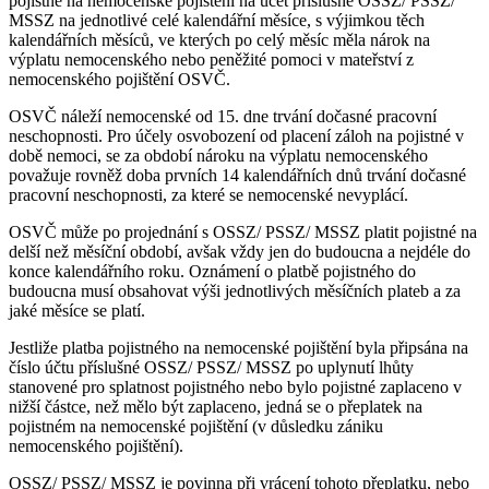
pojistné na nemocenské pojištění na účet příslušné OSSZ/ PSSZ/
MSSZ na jednotlivé celé kalendářní měsíce, s výjimkou těch
kalendářních měsíců, ve kterých po celý měsíc měla nárok na
výplatu nemocenského nebo peněžité pomoci v mateřství z
nemocenského pojištění OSVČ.
OSVČ náleží nemocenské od 15. dne trvání dočasné pracovní
neschopnosti. Pro účely osvobození od placení záloh na pojistné v
době nemoci, se za období nároku na výplatu nemocenského
považuje rovněž doba prvních 14 kalendářních dnů trvání dočasné
pracovní neschopnosti, za které se nemocenské nevyplácí.
OSVČ může po projednání s OSSZ/ PSSZ/ MSSZ platit pojistné na
delší než měsíční období, avšak vždy jen do budoucna a nejdéle do
konce kalendářního roku. Oznámení o platbě pojistného do
budoucna musí obsahovat výši jednotlivých měsíčních plateb a za
jaké měsíce se platí.
Jestliže platba pojistného na nemocenské pojištění byla připsána na
číslo účtu příslušné OSSZ/ PSSZ/ MSSZ po uplynutí lhůty
stanovené pro splatnost pojistného nebo bylo pojistné zaplaceno v
nižší částce, než mělo být zaplaceno, jedná se o přeplatek na
pojistném na nemocenské pojištění (v důsledku zániku
nemocenského pojištění).
OSSZ/ PSSZ/ MSSZ je povinna při vrácení tohoto přeplatku, nebo