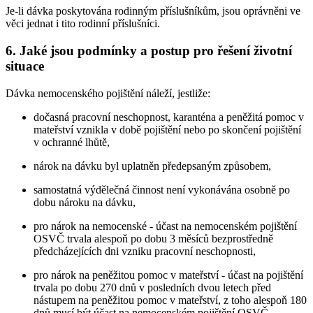
Je-li dávka poskytována rodinným příslušníkům, jsou oprávněni ve
věci jednat i tito rodinní příslušníci.
6. Jaké jsou podmínky a postup pro řešení životní
situace
Dávka nemocenského pojištění náleží, jestliže:
dočasná pracovní neschopnost, karanténa a peněžitá pomoc v
mateřství vznikla v době pojištění nebo po skončení pojištění
v ochranné lhůtě,
nárok na dávku byl uplatněn předepsaným způsobem,
samostatná výdělečná činnost není vykonávána osobně po
dobu nároku na dávku,
pro nárok na nemocenské - účast na nemocenském pojištění
OSVČ trvala alespoň po dobu 3 měsíců bezprostředně
předcházejících dni vzniku pracovní neschopnosti,
pro nárok na peněžitou pomoc v mateřství - účast na pojištění
trvala po dobu 270 dnů v posledních dvou letech před
nástupem na peněžitou pomoc v mateřství, z toho alespoň 180
dnů musí být účast na nemocenském pojištění OSVČ.