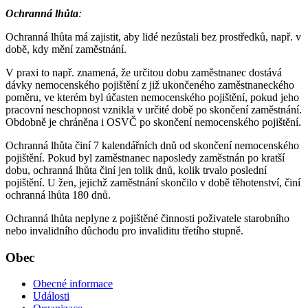
Ochranná lhůta
:
Ochranná lhůta má zajistit, aby lidé nezůstali bez prostředků, např. v
době, kdy mění zaměstnání.
V praxi to např. znamená, že určitou dobu zaměstnanec dostává
dávky nemocenského pojištění z již ukončeného zaměstnaneckého
poměru, ve kterém byl účasten nemocenského pojištění, pokud jeho
pracovní neschopnost vznikla v určité době po skončení zaměstnání.
Obdobně je chráněna i OSVČ po skončení nemocenského pojištění.
Ochranná lhůta činí 7 kalendářních dnů od skončení nemocenského
pojištění. Pokud byl zaměstnanec naposledy zaměstnán po kratší
dobu, ochranná lhůta činí jen tolik dnů, kolik trvalo poslední
pojištění. U žen, jejichž zaměstnání skončilo v době těhotenství, činí
ochranná lhůta 180 dnů.
Ochranná lhůta neplyne z pojištěné činnosti poživatele starobního
nebo invalidního důchodu pro invaliditu třetího stupně.
Obec
Obecné informace
Události