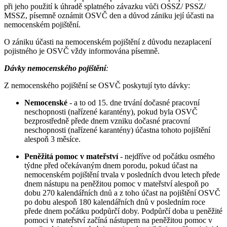
při jeho použití k úhradě splatného závazku vůči OSSZ/ PSSZ/
MSSZ, písemně oznámit OSVČ den a důvod zániku její účasti na
nemocenském pojištění.
O zániku účasti na nemocenském pojištění z důvodu nezaplacení
pojistného je OSVČ vždy informována písemně.
Dávky nemocenského pojištění
:
Z nemocenského pojištění se OSVČ poskytují tyto dávky:
Nemocenské
- a to od 15. dne trvání dočasné pracovní
neschopnosti (nařízené karantény), pokud byla OSVČ
bezprostředně přede dnem vzniku dočasné pracovní
neschopnosti (nařízené karantény) účastna tohoto pojištění
alespoň 3 měsíce.
Peněžitá pomoc v mateřství
- nejdříve od počátku osmého
týdne před očekávaným dnem porodu, pokud účast na
nemocenském pojištění trvala v posledních dvou letech přede
dnem nástupu na peněžitou pomoc v mateřství alespoň po
dobu 270 kalendářních dnů a z toho účast na pojištění OSVČ
po dobu alespoň 180 kalendářních dnů v posledním roce
přede dnem počátku podpůrčí doby. Podpůrčí doba u peněžité
pomoci v mateřství začíná nástupem na peněžitou pomoc v