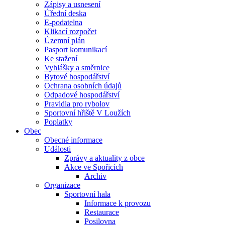
Zápisy a usnesení
Úřední deska
E-podatelna
Klikací rozpočet
Územní plán
Pasport komunikací
Ke stažení
Vyhlášky a směrnice
Bytové hospodářství
Ochrana osobních údajů
Odpadové hospodářství
Pravidla pro rybolov
Sportovní hřiště V Loužích
Poplatky
Obec
Obecné informace
Události
Zprávy a aktuality z obce
Akce ve Spořicích
Archiv
Organizace
Sportovní hala
Informace k provozu
Restaurace
Posilovna