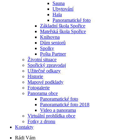
Sauna
Ubytování
Hala
Panoramatické foto
Základní škola Spořice
Mateřská škola Spořice
Knihovna
Dům seniorů
Spolky
Pošta Partner
Životní situace
Spořický zpravodaj
Užitečné odkazy
Historie
Mapové podklady
Fotogalerie
Panorama obce
Panoramatické foto
Panoramatické foto 2018
Video a panorama
Virtuální prohlídka obce
Fotky z dronu
Kontakty
Rádi Vám