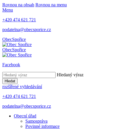
Rovnou na obsah
Rovnou na menu
Menu
+420 474 621 721
podatelna@obecsporice.cz
Obec
Spořice
Obec
Spořice
Facebook
Hledaný výraz
Hledat
rozšířené vyhledávání
+420 474 621 721
podatelna@obecsporice.cz
Obecní úřad
Samospráva
Povinné informace