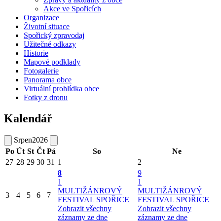
Akce ve Spořicích
Organizace
Životní situace
Spořický zpravodaj
Užitečné odkazy
Historie
Mapové podklady
Fotogalerie
Panorama obce
Virtuální prohlídka obce
Fotky z dronu
Kalendář
Srpen
2026
Po
Út
St
Čt
Pá
So
Ne
27
28
29
30
31
1
2
8
9
1
1
MULTIŽÁNROVÝ
MULTIŽÁNROVÝ
3
4
5
6
7
FESTIVAL SPOŘICE
FESTIVAL SPOŘICE
Zobrazit všechny
Zobrazit všechny
záznamy ze dne
záznamy ze dne