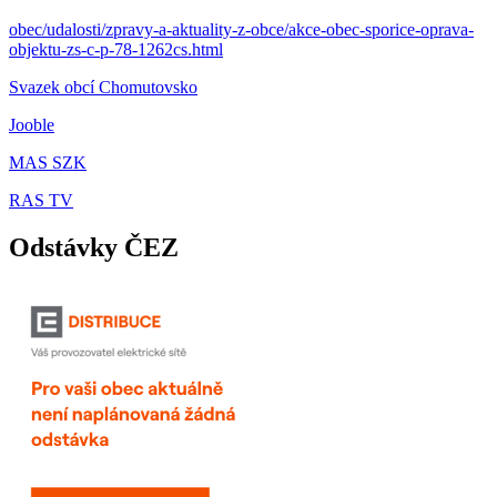
obec/udalosti/zpravy-a-aktuality-z-obce/akce-obec-sporice-oprava-
objektu-zs-c-p-78-1262cs.html
Svazek obcí Chomutovsko
Jooble
MAS SZK
RAS TV
Odstávky ČEZ