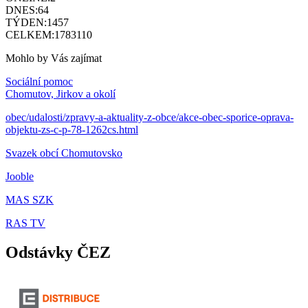
DNES:
64
TÝDEN:
1457
CELKEM:
1783110
Mohlo by Vás zajímat
Sociální pomoc
Chomutov, Jirkov a okolí
obec/udalosti/zpravy-a-aktuality-z-obce/akce-obec-sporice-oprava-
objektu-zs-c-p-78-1262cs.html
Svazek obcí Chomutovsko
Jooble
MAS SZK
RAS TV
Odstávky ČEZ