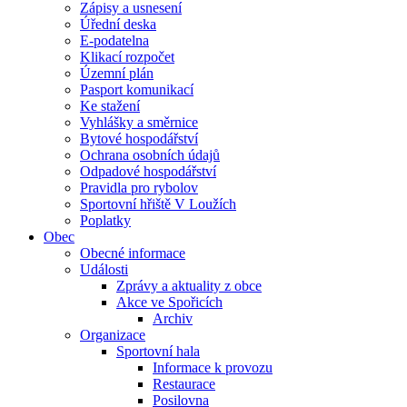
Zápisy a usnesení
Úřední deska
E-podatelna
Klikací rozpočet
Územní plán
Pasport komunikací
Ke stažení
Vyhlášky a směrnice
Bytové hospodářství
Ochrana osobních údajů
Odpadové hospodářství
Pravidla pro rybolov
Sportovní hřiště V Loužích
Poplatky
Obec
Obecné informace
Události
Zprávy a aktuality z obce
Akce ve Spořicích
Archiv
Organizace
Sportovní hala
Informace k provozu
Restaurace
Posilovna