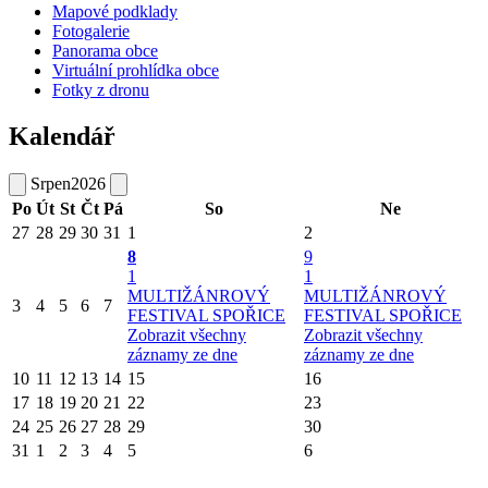
Mapové podklady
Fotogalerie
Panorama obce
Virtuální prohlídka obce
Fotky z dronu
Kalendář
Srpen
2026
Po
Út
St
Čt
Pá
So
Ne
27
28
29
30
31
1
2
8
9
1
1
MULTIŽÁNROVÝ
MULTIŽÁNROVÝ
3
4
5
6
7
FESTIVAL SPOŘICE
FESTIVAL SPOŘICE
Zobrazit všechny
Zobrazit všechny
záznamy ze dne
záznamy ze dne
10
11
12
13
14
15
16
17
18
19
20
21
22
23
24
25
26
27
28
29
30
31
1
2
3
4
5
6