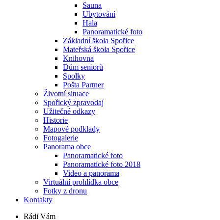
Sauna
Ubytování
Hala
Panoramatické foto
Základní škola Spořice
Mateřská škola Spořice
Knihovna
Dům seniorů
Spolky
Pošta Partner
Životní situace
Spořický zpravodaj
Užitečné odkazy
Historie
Mapové podklady
Fotogalerie
Panorama obce
Panoramatické foto
Panoramatické foto 2018
Video a panorama
Virtuální prohlídka obce
Fotky z dronu
Kontakty
Rádi Vám