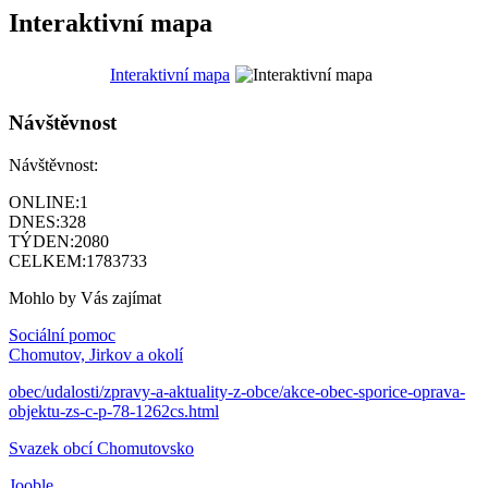
Interaktivní mapa
Interaktivní mapa
Návštěvnost
Návštěvnost:
ONLINE:
1
DNES:
328
TÝDEN:
2080
CELKEM:
1783733
Mohlo by Vás zajímat
Sociální pomoc
Chomutov, Jirkov a okolí
obec/udalosti/zpravy-a-aktuality-z-obce/akce-obec-sporice-oprava-
objektu-zs-c-p-78-1262cs.html
Svazek obcí Chomutovsko
Jooble