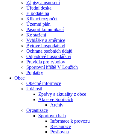
Zápisy a usnesení
Úřední deska
E-podatelna
Klikací rozpočet
Územní plán
Pasport komunikací
Ke stažení
Vyhlášky a směrnice
Bytové hospodářství
Ochrana osobních údajů
Odpadové hospodářství
Pravidla pro rybolov
Sportovní hřiště V Loužích
Poplatky
Obec
Obecné informace
Události
Zprávy a aktuality z obce
Akce ve Spořicích
Archiv
Organizace
Sportovní hala
Informace k provozu
Restaurace
Posilovna