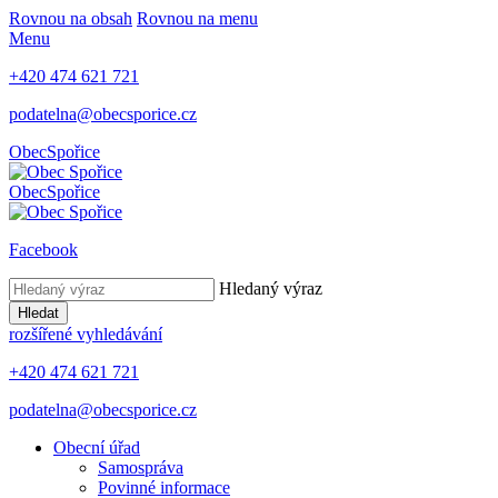
Rovnou na obsah
Rovnou na menu
Menu
+420 474 621 721
podatelna@obecsporice.cz
Obec
Spořice
Obec
Spořice
Facebook
Hledaný výraz
Hledat
rozšířené vyhledávání
+420 474 621 721
podatelna@obecsporice.cz
Obecní úřad
Samospráva
Povinné informace