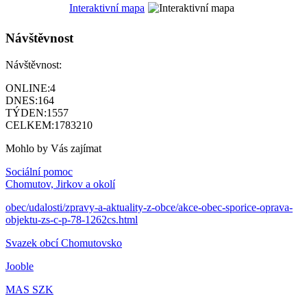
Interaktivní mapa
Návštěvnost
Návštěvnost:
ONLINE:
4
DNES:
164
TÝDEN:
1557
CELKEM:
1783210
Mohlo by Vás zajímat
Sociální pomoc
Chomutov, Jirkov a okolí
obec/udalosti/zpravy-a-aktuality-z-obce/akce-obec-sporice-oprava-
objektu-zs-c-p-78-1262cs.html
Svazek obcí Chomutovsko
Jooble
MAS SZK