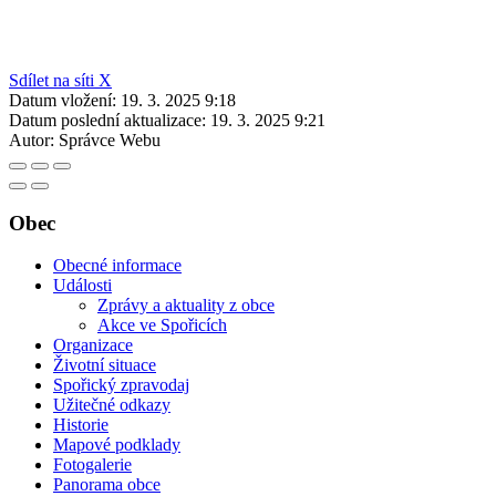
Sdílet na síti X
Datum vložení:
19. 3. 2025 9:18
Datum poslední aktualizace:
19. 3. 2025 9:21
Autor:
Správce Webu
Obec
Obecné informace
Události
Zprávy a aktuality z obce
Akce ve Spořicích
Organizace
Životní situace
Spořický zpravodaj
Užitečné odkazy
Historie
Mapové podklady
Fotogalerie
Panorama obce