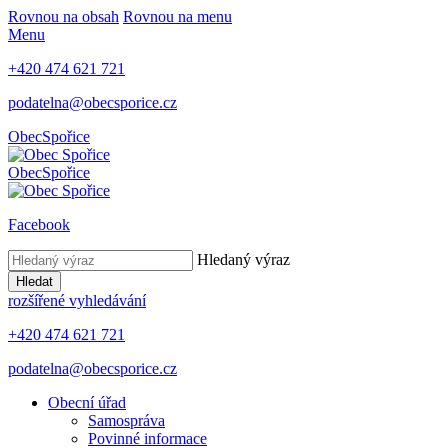
Rovnou na obsah
Rovnou na menu
Menu
+420 474 621 721
podatelna@obecsporice.cz
Obec
Spořice
Obec
Spořice
Facebook
Hledaný výraz
Hledat
rozšířené vyhledávání
+420 474 621 721
podatelna@obecsporice.cz
Obecní úřad
Samospráva
Povinné informace