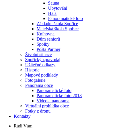
Sauna
Ubytování
Hala
Panoramatické foto
Základní škola Spořice
Mateřská škola Spořice
Knihovna
Dům seniorů
Spolky
Pošta Partner
Životní situace
Spořický zpravodaj
Užitečné odkazy
Historie
Mapové podklady
Fotogalerie
Panorama obce
Panoramatické foto
Panoramatické foto 2018
Video a panorama
Virtuální prohlídka obce
Fotky z dronu
Kontakty
Rádi Vám