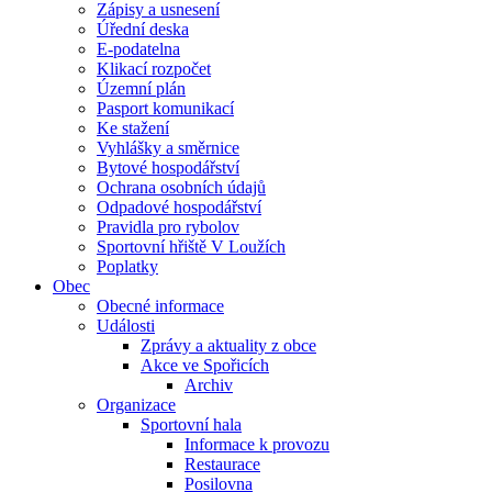
Zápisy a usnesení
Úřední deska
E-podatelna
Klikací rozpočet
Územní plán
Pasport komunikací
Ke stažení
Vyhlášky a směrnice
Bytové hospodářství
Ochrana osobních údajů
Odpadové hospodářství
Pravidla pro rybolov
Sportovní hřiště V Loužích
Poplatky
Obec
Obecné informace
Události
Zprávy a aktuality z obce
Akce ve Spořicích
Archiv
Organizace
Sportovní hala
Informace k provozu
Restaurace
Posilovna