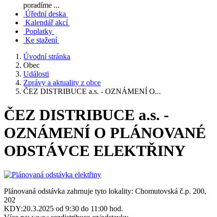
poradíme ...
Úřední deska
Kalendář akcí
Poplatky
Ke stažení
Úvodní stránka
Obec
Události
Zprávy a aktuality z obce
ČEZ DISTRIBUCE a.s. - OZNÁMENÍ O...
ČEZ DISTRIBUCE a.s. -
OZNÁMENÍ O PLÁNOVANÉ
ODSTÁVCE ELEKTŘINY
Plánovaná odstávka zahrnuje tyto lokality: Chomutovská č.p. 200,
202
KDY:20.3.2025 od 9:30 do 11:00 hod.