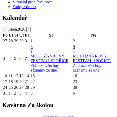
Virtuální prohlídka obce
Fotky z dronu
Kalendář
Srpen
2026
Po
Út
St
Čt
Pá
So
Ne
27
28
29
30
31
1
2
8
9
1
1
MULTIŽÁNROVÝ
MULTIŽÁNROVÝ
3
4
5
6
7
FESTIVAL SPOŘICE
FESTIVAL SPOŘICE
Zobrazit všechny
Zobrazit všechny
záznamy ze dne
záznamy ze dne
10
11
12
13
14
15
16
17
18
19
20
21
22
23
24
25
26
27
28
29
30
31
1
2
3
4
5
6
Kavárna Za školou