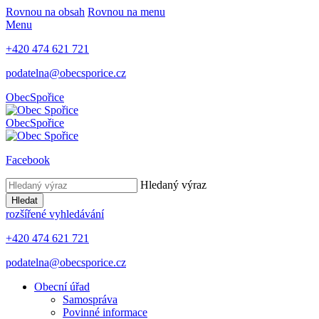
Rovnou na obsah
Rovnou na menu
Menu
+420 474 621 721
podatelna@obecsporice.cz
Obec
Spořice
Obec
Spořice
Facebook
Hledaný výraz
Hledat
rozšířené vyhledávání
+420 474 621 721
podatelna@obecsporice.cz
Obecní úřad
Samospráva
Povinné informace