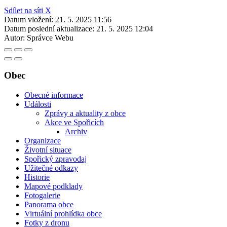
Sdílet na síti X
Datum vložení:
21. 5. 2025 11:56
Datum poslední aktualizace:
21. 5. 2025 12:04
Autor:
Správce Webu
Obec
Obecné informace
Události
Zprávy a aktuality z obce
Akce ve Spořicích
Archiv
Organizace
Životní situace
Spořický zpravodaj
Užitečné odkazy
Historie
Mapové podklady
Fotogalerie
Panorama obce
Virtuální prohlídka obce
Fotky z dronu