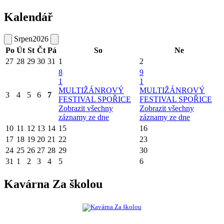
Kalendář
Srpen
2026
Po
Út
St
Čt
Pá
So
Ne
27
28
29
30
31
1
2
8
9
1
1
MULTIŽÁNROVÝ
MULTIŽÁNROVÝ
3
4
5
6
7
FESTIVAL SPOŘICE
FESTIVAL SPOŘICE
Zobrazit všechny
Zobrazit všechny
záznamy ze dne
záznamy ze dne
10
11
12
13
14
15
16
17
18
19
20
21
22
23
24
25
26
27
28
29
30
31
1
2
3
4
5
6
Kavárna Za školou