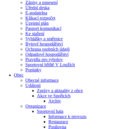
Zápisy a usnesení
Úřední deska
E-podatelna
Klikací rozpočet
Územní plán
Pasport komunikací
Ke stažení
Vyhlášky a směrnice
Bytové hospodářství
Ochrana osobních údajů
Odpadové hospodářství
Pravidla pro rybolov
Sportovní hřiště V Loužích
Poplatky
Obec
Obecné informace
Události
Zprávy a aktuality z obce
Akce ve Spořicích
Archiv
Organizace
Sportovní hala
Informace k provozu
Restaurace
Posilovna