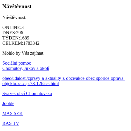
Návštěvnost
Návštěvnost:
ONLINE:
3
DNES:
296
TÝDEN:
1689
CELKEM:
1783342
Mohlo by Vás zajímat
Sociální pomoc
Chomutov, Jirkov a okolí
obec/udalosti/zpravy-a-aktuality-z-obce/akce-obec-sporice-oprava-
objektu-zs-c-p-78-1262cs.html
Svazek obcí Chomutovsko
Jooble
MAS SZK
RAS TV