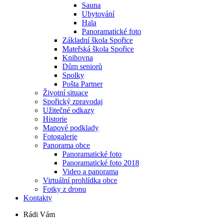
Sauna
Ubytování
Hala
Panoramatické foto
Základní škola Spořice
Mateřská škola Spořice
Knihovna
Dům seniorů
Spolky
Pošta Partner
Životní situace
Spořický zpravodaj
Užitečné odkazy
Historie
Mapové podklady
Fotogalerie
Panorama obce
Panoramatické foto
Panoramatické foto 2018
Video a panorama
Virtuální prohlídka obce
Fotky z dronu
Kontakty
Rádi Vám