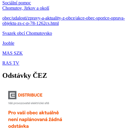
Sociální pomoc
Chomutov, Jirkov a okolí
obec/udalosti/zpravy-a-aktuality-z-obce/akce-obec-sporice-oprava-
objektu-zs-c-p-78-1262cs.html
Svazek obcí Chomutovsko
Jooble
MAS SZK
RAS TV
Odstávky ČEZ