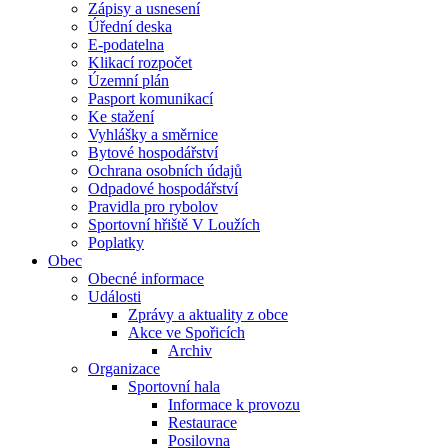
Zápisy a usnesení
Úřední deska
E-podatelna
Klikací rozpočet
Územní plán
Pasport komunikací
Ke stažení
Vyhlášky a směrnice
Bytové hospodářství
Ochrana osobních údajů
Odpadové hospodářství
Pravidla pro rybolov
Sportovní hřiště V Loužích
Poplatky
Obec
Obecné informace
Události
Zprávy a aktuality z obce
Akce ve Spořicích
Archiv
Organizace
Sportovní hala
Informace k provozu
Restaurace
Posilovna