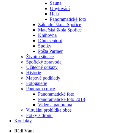
Sauna
Ubytování
Hala
Panoramatické foto
Základní škola Spořice
Mateřská škola Spořice
Knihovna
Dům seniorů
Spolky
Pošta Partner
Životní situace
Spořický zpravodaj
Užitečné odkazy
Historie
Mapové podklady
Fotogalerie
Panorama obce
Panoramatické foto
Panoramatické foto 2018
Video a panorama
Virtuální prohlídka obce
Fotky z dronu
Kontakty
Rádi Vám