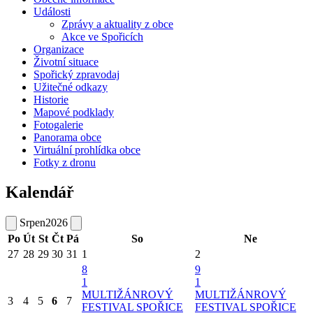
Události
Zprávy a aktuality z obce
Akce ve Spořicích
Organizace
Životní situace
Spořický zpravodaj
Užitečné odkazy
Historie
Mapové podklady
Fotogalerie
Panorama obce
Virtuální prohlídka obce
Fotky z dronu
Kalendář
Srpen
2026
Po
Út
St
Čt
Pá
So
Ne
27
28
29
30
31
1
2
8
9
1
1
MULTIŽÁNROVÝ
MULTIŽÁNROVÝ
3
4
5
6
7
FESTIVAL SPOŘICE
FESTIVAL SPOŘICE