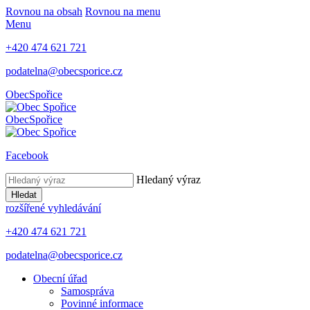
Rovnou na obsah
Rovnou na menu
Menu
+420 474 621 721
podatelna@obecsporice.cz
Obec
Spořice
Obec
Spořice
Facebook
Hledaný výraz
Hledat
rozšířené vyhledávání
+420 474 621 721
podatelna@obecsporice.cz
Obecní úřad
Samospráva
Povinné informace