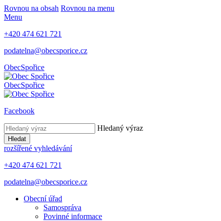
Rovnou na obsah
Rovnou na menu
Menu
+420 474 621 721
podatelna@obecsporice.cz
Obec
Spořice
Obec
Spořice
Facebook
Hledaný výraz
Hledat
rozšířené vyhledávání
+420 474 621 721
podatelna@obecsporice.cz
Obecní úřad
Samospráva
Povinné informace