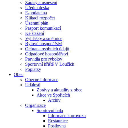
Zápisy a usnesení
Úřední deska
E-podatelna
Klikací rozpočet
Územní plán
Pasport komunikací
Ke stažení
Vyhlášky a směrnice
Bytové hospodářství
Ochrana osobních údajů
Odpadové hospodářství
Pravidla pro rybolov
Sportovní hřiště V Loužích
Poplatky
Obec
Obecné informace
Události
Zprávy a aktuality z obce
Akce ve Spořicích
Archiv
Organizace
Sportovní hala
Informace k provozu
Restaurace
Posilovna