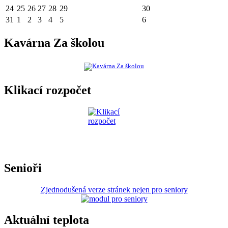
24
25
26
27
28
29
30
31
1
2
3
4
5
6
Kavárna Za školou
Klikací rozpočet
Senioři
Zjednodušená verze stránek nejen pro seniory
Aktuální teplota