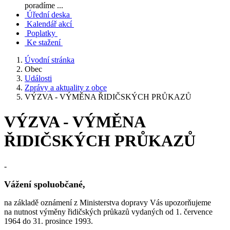
poradíme ...
Úřední deska
Kalendář akcí
Poplatky
Ke stažení
Úvodní stránka
Obec
Události
Zprávy a aktuality z obce
VÝZVA - VÝMĚNA ŘIDIČSKÝCH PRŮKAZŮ
VÝZVA - VÝMĚNA
ŘIDIČSKÝCH PRŮKAZŮ
-
Vážení spoluobčané,
na základě oznámení z Ministerstva dopravy Vás upozorňujeme
na nutnost výměny řidičských průkazů vydaných od 1. července
1964 do 31. prosince 1993.