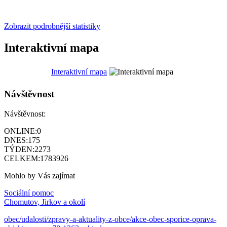
Zobrazit podrobnější statistiky
Interaktivní mapa
Interaktivní mapa
Návštěvnost
Návštěvnost:
ONLINE:
0
DNES:
175
TÝDEN:
2273
CELKEM:
1783926
Mohlo by Vás zajímat
Sociální pomoc
Chomutov, Jirkov a okolí
obec/udalosti/zpravy-a-aktuality-z-obce/akce-obec-sporice-oprava-