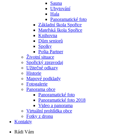
Sauna
Ubytování
Hala
Panoramatické foto
Základní škola Spořice
Mateřská škola Spořice
Knihovna
Dům seniorů
Spolky
Pošta Partner
Životní situace
Spořický zpravodaj
Užitečné odkazy
Historie
Mapové podklady
Fotogalerie
Panorama obce
Panoramatické foto
Panoramatické foto 2018
Video a panorama
Virtuální prohlídka obce
Fotky z dronu
Kontakty
Rádi Vám