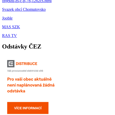
objektu-zs-c-p-78-1262cs.html
Svazek obcí Chomutovsko
Jooble
MAS SZK
RAS TV
Odstávky ČEZ