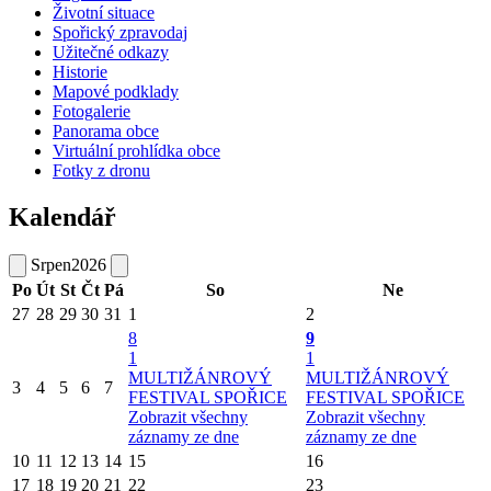
Životní situace
Spořický zpravodaj
Užitečné odkazy
Historie
Mapové podklady
Fotogalerie
Panorama obce
Virtuální prohlídka obce
Fotky z dronu
Kalendář
Srpen
2026
Po
Út
St
Čt
Pá
So
Ne
27
28
29
30
31
1
2
8
9
1
1
MULTIŽÁNROVÝ
MULTIŽÁNROVÝ
3
4
5
6
7
FESTIVAL SPOŘICE
FESTIVAL SPOŘICE
Zobrazit všechny
Zobrazit všechny
záznamy ze dne
záznamy ze dne
10
11
12
13
14
15
16
17
18
19
20
21
22
23