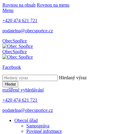
Rovnou na obsah
Rovnou na menu
Menu
+420 474 621 721
podatelna@obecsporice.cz
Obec
Spořice
Obec
Spořice
Facebook
Hledaný výraz
Hledat
rozšířené vyhledávání
+420 474 621 721
podatelna@obecsporice.cz
Obecní úřad
Samospráva
Povinné informace