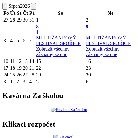
Srpen
2026
Po
Út
St
Čt
Pá
So
Ne
27
28
29
30
31
1
2
8
9
1
1
MULTIŽÁNROVÝ
MULTIŽÁNROVÝ
3
4
5
6
7
FESTIVAL SPOŘICE
FESTIVAL SPOŘICE
Zobrazit všechny
Zobrazit všechny
záznamy ze dne
záznamy ze dne
10
11
12
13
14
15
16
17
18
19
20
21
22
23
24
25
26
27
28
29
30
31
1
2
3
4
5
6
Kavárna Za školou
Klikací rozpočet