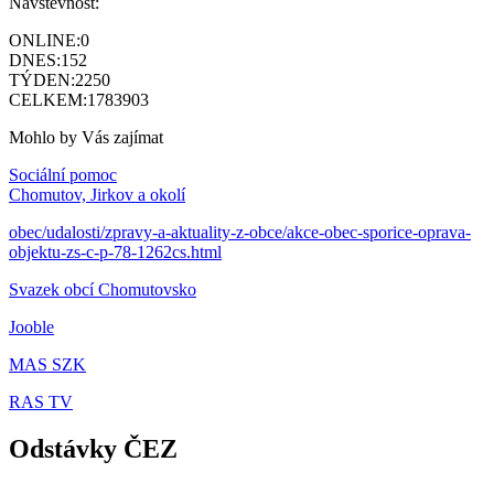
Návštěvnost:
ONLINE:
0
DNES:
152
TÝDEN:
2250
CELKEM:
1783903
Mohlo by Vás zajímat
Sociální pomoc
Chomutov, Jirkov a okolí
obec/udalosti/zpravy-a-aktuality-z-obce/akce-obec-sporice-oprava-
objektu-zs-c-p-78-1262cs.html
Svazek obcí Chomutovsko
Jooble
MAS SZK
RAS TV
Odstávky ČEZ