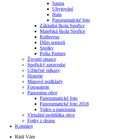
Sauna
Ubytování
Hala
Panoramatické foto
Základní škola Spořice
Mateřská škola Spořice
Knihovna
Dům seniorů
Spolky
Pošta Partner
Životní situace
Spořický zpravodaj
Užitečné odkazy
Historie
Mapové podklady
Fotogalerie
Panorama obce
Panoramatické foto
Panoramatické foto 2018
Video a panorama
Virtuální prohlídka obce
Fotky z dronu
Kontakty
Rádi Vám