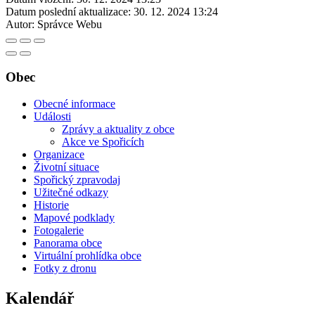
Datum poslední aktualizace:
30. 12. 2024 13:24
Autor:
Správce Webu
Obec
Obecné informace
Události
Zprávy a aktuality z obce
Akce ve Spořicích
Organizace
Životní situace
Spořický zpravodaj
Užitečné odkazy
Historie
Mapové podklady
Fotogalerie
Panorama obce
Virtuální prohlídka obce
Fotky z dronu
Kalendář