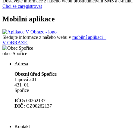
Dostávejte informace z našeho webu prostřednictvím SMS a e-mailů
Chci se zaregistrovat
Mobilní aplikace
Sledujte informace z našeho webu v
mobilní aplikaci –
V OBRAZE.
obec
Spořice
Adresa
Obecní úřad Spořice
Lipová 201
431 01
Spořice
IČO:
00262137
DIČ:
CZ00262137
Kontakt