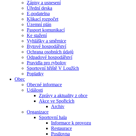
Zápisy a usnesení
Úřední deska
E-podatelna
Klikací rozpočet
Územní plán
Pasport komunikací
Ke stažení
Vyhlášky a směrnice
Bytové hospodářství
Ochrana osobních údajů
Odpadové hospodářství
Pravidla pro rybolov
Sportovní hřiště V Loužích
Poplatky
Obec
Obecné informace
Události
Zprávy a aktuality z obce
Akce ve Spořicích
Archiv
Organizace
Sportovní hala
Informace k provozu
Restaurace
Posilovna