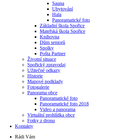
Sauna
Ubytování
Hala
Panoramatické foto
Základní škola Spořice
Mateřská škola Spořice
Knihovna
Dům seniorů
Spolky
Pošta Partner
Životní situace
Spořický zpravodaj
Užitečné odkazy
Historie
Mapové podklady
Fotogalerie
Panorama obce
Panoramatické foto
Panoramatické foto 2018
Video a panorama
Virtuální prohlídka obce
Fotky z dronu
Kontakty
Rádi Vám