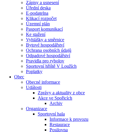
Zápisy a usnesení
Úřední deska
E-podatelna
Klikací rozpočet
Územní plán
Pasport komunikací
Ke stažení
Vyhlášky a směrnice
Bytové hospodářství
Ochrana osobních údajů
Odpadové hospodářství
Pravidla pro rybolov
Sportovní hřiště V Loužích
Poplatky
Obec
Obecné informace
Události
Zprávy a aktuality z obce
Akce ve Spořicích
Archiv
Organizace
Sportovní hala
Informace k provozu
Restaurace
Posilovna