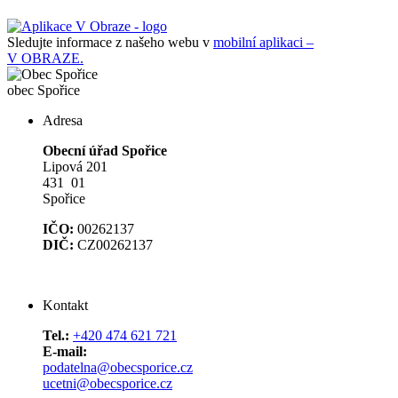
Sledujte informace z našeho webu v
mobilní aplikaci –
V OBRAZE.
obec
Spořice
Adresa
Obecní úřad Spořice
Lipová 201
431 01
Spořice
IČO:
00262137
DIČ:
CZ00262137
Kontakt
Tel.:
+420 474 621 721
E-mail:
podatelna@obecsporice.cz
ucetni@obecsporice.cz