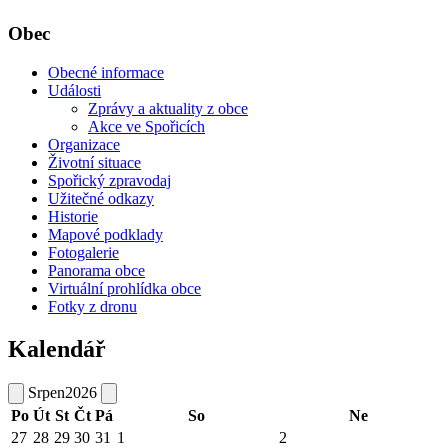
Obec
Obecné informace
Události
Zprávy a aktuality z obce
Akce ve Spořicích
Organizace
Životní situace
Spořický zpravodaj
Užitečné odkazy
Historie
Mapové podklady
Fotogalerie
Panorama obce
Virtuální prohlídka obce
Fotky z dronu
Kalendář
Srpen
2026
Po
Út
St
Čt
Pá
So
Ne
27
28
29
30
31
1
2