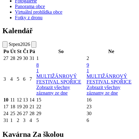
Fotogalerie
Panorama obce
Virtuální prohlídka obce
Fotky z dronu
Kalendář
Srpen
2026
Po
Út
St
Čt
Pá
So
Ne
27
28
29
30
31
1
2
8
9
1
1
MULTIŽÁNROVÝ
MULTIŽÁNROVÝ
3
4
5
6
7
FESTIVAL SPOŘICE
FESTIVAL SPOŘICE
Zobrazit všechny
Zobrazit všechny
záznamy ze dne
záznamy ze dne
10
11
12
13
14
15
16
17
18
19
20
21
22
23
24
25
26
27
28
29
30
31
1
2
3
4
5
6
Kavárna Za školou