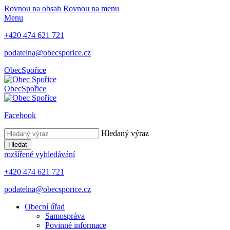
Rovnou na obsah
Rovnou na menu
Menu
+420 474 621 721
podatelna@obecsporice.cz
Obec
Spořice
Obec
Spořice
Facebook
Hledaný výraz
Hledat
rozšířené vyhledávání
+420 474 621 721
podatelna@obecsporice.cz
Obecní úřad
Samospráva
Povinné informace