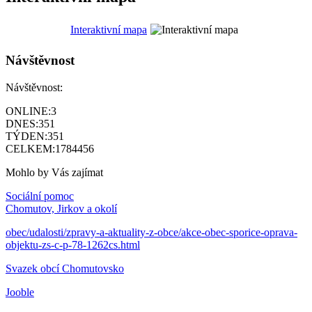
Interaktivní mapa
Návštěvnost
Návštěvnost:
ONLINE:
3
DNES:
351
TÝDEN:
351
CELKEM:
1784456
Mohlo by Vás zajímat
Sociální pomoc
Chomutov, Jirkov a okolí
obec/udalosti/zpravy-a-aktuality-z-obce/akce-obec-sporice-oprava-
objektu-zs-c-p-78-1262cs.html
Svazek obcí Chomutovsko
Jooble