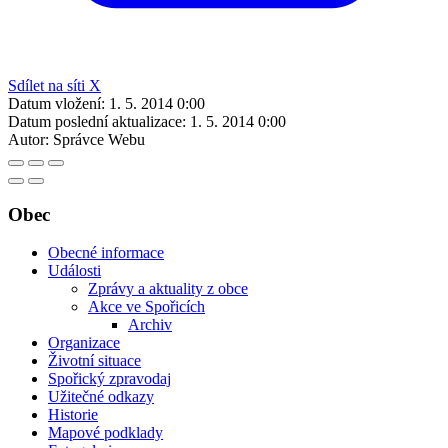
Sdílet na síti X
Datum vložení:
1. 5. 2014 0:00
Datum poslední aktualizace:
1. 5. 2014 0:00
Autor:
Správce Webu
Obec
Obecné informace
Události
Zprávy a aktuality z obce
Akce ve Spořicích
Archiv
Organizace
Životní situace
Spořický zpravodaj
Užitečné odkazy
Historie
Mapové podklady