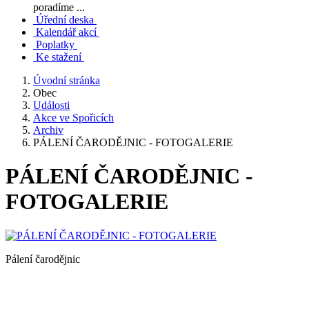
poradíme ...
Úřední deska
Kalendář akcí
Poplatky
Ke stažení
Úvodní stránka
Obec
Události
Akce ve Spořicích
Archiv
PÁLENÍ ČARODĚJNIC - FOTOGALERIE
PÁLENÍ ČARODĚJNIC -
FOTOGALERIE
Pálení čarodějnic