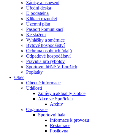
Zápisy a usnesení
Úřední deska
E-podatelna
Klikací rozpočet
Územní plán
Pasport komunikací
Ke stažení
Vyhlášky a směrnice
Bytové hospodářství
Ochrana osobních údajů
Odpadové hospodářství
Pravidla pro rybolov
Sportovní hřiště V Loužích
Poplatky
Obec
Obecné informace
Události
Zprávy a aktuality z obce
Akce ve Spořicích
Archiv
Organizace
Sportovní hala
Informace k provozu
Restaurace
Posilovna