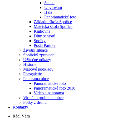
Sauna
Ubytování
Hala
Panoramatické foto
Základní škola Spořice
Mateřská škola Spořice
Knihovna
Dům seniorů
Spolky
Pošta Partner
Životní situace
Spořický zpravodaj
Užitečné odkazy
Historie
Mapové podklady
Fotogalerie
Panorama obce
Panoramatické foto
Panoramatické foto 2018
Video a panorama
Virtuální prohlídka obce
Fotky z dronu
Kontakty
Rádi Vám