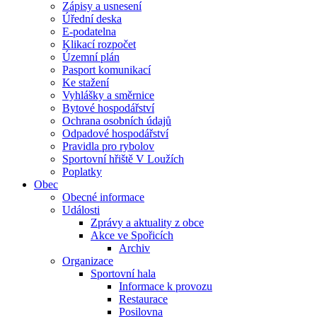
Zápisy a usnesení
Úřední deska
E-podatelna
Klikací rozpočet
Územní plán
Pasport komunikací
Ke stažení
Vyhlášky a směrnice
Bytové hospodářství
Ochrana osobních údajů
Odpadové hospodářství
Pravidla pro rybolov
Sportovní hřiště V Loužích
Poplatky
Obec
Obecné informace
Události
Zprávy a aktuality z obce
Akce ve Spořicích
Archiv
Organizace
Sportovní hala
Informace k provozu
Restaurace
Posilovna