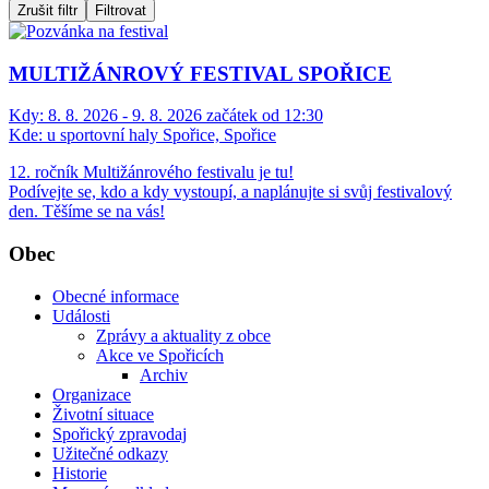
Zrušit filtr
Filtrovat
MULTIŽÁNROVÝ FESTIVAL SPOŘICE
Kdy:
8. 8. 2026 - 9. 8. 2026 začátek od 12:30
Kde:
u sportovní haly Spořice, Spořice
12. ročník Multižánrového festivalu je tu!
Podívejte se, kdo a kdy vystoupí, a naplánujte si svůj festivalový
den. Těšíme se na vás!
Obec
Obecné informace
Události
Zprávy a aktuality z obce
Akce ve Spořicích
Archiv
Organizace
Životní situace
Spořický zpravodaj
Užitečné odkazy
Historie