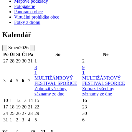
Mapové podklady
Fotogalerie
Panorama obce
Virtuální prohlídka obce
Fotky z dronu
Kalendář
Srpen
2026
Po
Út
St
Čt
Pá
So
Ne
27
28
29
30
31
1
2
8
9
1
1
MULTIŽÁNROVÝ
MULTIŽÁNROVÝ
3
4
5
6
7
FESTIVAL SPOŘICE
FESTIVAL SPOŘICE
Zobrazit všechny
Zobrazit všechny
záznamy ze dne
záznamy ze dne
10
11
12
13
14
15
16
17
18
19
20
21
22
23
24
25
26
27
28
29
30
31
1
2
3
4
5
6