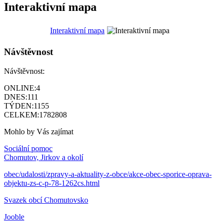
Interaktivní mapa
Interaktivní mapa
Návštěvnost
Návštěvnost:
ONLINE:
4
DNES:
111
TÝDEN:
1155
CELKEM:
1782808
Mohlo by Vás zajímat
Sociální pomoc
Chomutov, Jirkov a okolí
obec/udalosti/zpravy-a-aktuality-z-obce/akce-obec-sporice-oprava-
objektu-zs-c-p-78-1262cs.html
Svazek obcí Chomutovsko
Jooble