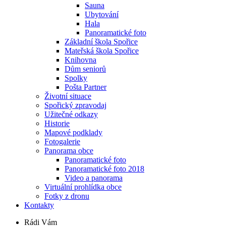
Sauna
Ubytování
Hala
Panoramatické foto
Základní škola Spořice
Mateřská škola Spořice
Knihovna
Dům seniorů
Spolky
Pošta Partner
Životní situace
Spořický zpravodaj
Užitečné odkazy
Historie
Mapové podklady
Fotogalerie
Panorama obce
Panoramatické foto
Panoramatické foto 2018
Video a panorama
Virtuální prohlídka obce
Fotky z dronu
Kontakty
Rádi Vám