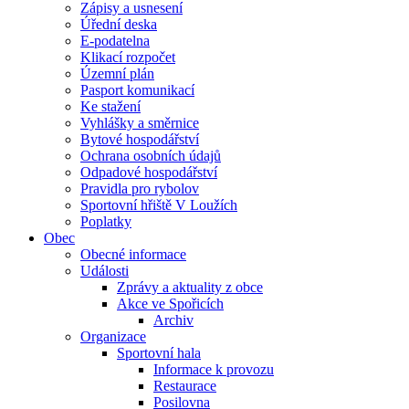
Zápisy a usnesení
Úřední deska
E-podatelna
Klikací rozpočet
Územní plán
Pasport komunikací
Ke stažení
Vyhlášky a směrnice
Bytové hospodářství
Ochrana osobních údajů
Odpadové hospodářství
Pravidla pro rybolov
Sportovní hřiště V Loužích
Poplatky
Obec
Obecné informace
Události
Zprávy a aktuality z obce
Akce ve Spořicích
Archiv
Organizace
Sportovní hala
Informace k provozu
Restaurace
Posilovna