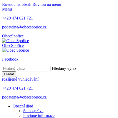
Rovnou na obsah
Rovnou na menu
Menu
+420 474 621 721
podatelna@obecsporice.cz
Obec
Spořice
Obec
Spořice
Facebook
Hledaný výraz
Hledat
rozšířené vyhledávání
+420 474 621 721
podatelna@obecsporice.cz
Obecní úřad
Samospráva
Povinné informace