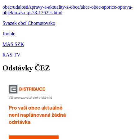
obec/udalosti/zpravy-a-aktuality-z-obce/akce-obec-sporice-oprava-
objektu-zs-c-p-78-1262cs.html
Svazek obcí Chomutovsko
Jooble
MAS SZK
RAS TV
Odstávky ČEZ