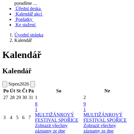
poradíme ...
Úřední deska
Kalendář akcí
Poplatky
Ke stažení
Úvodní stránka
Kalendář
Kalendář
Kalendář
Srpen
2026
Po
Út
St
Čt
Pá
So
Ne
27
28
29
30
31
1
2
8
9
1
1
MULTIŽÁNROVÝ
MULTIŽÁNROVÝ
3
4
5
6
7
FESTIVAL SPOŘICE
FESTIVAL SPOŘICE
Zobrazit všechny
Zobrazit všechny
záznamy ze dne
záznamy ze dne