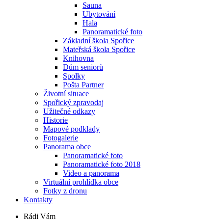
Sauna
Ubytování
Hala
Panoramatické foto
Základní škola Spořice
Mateřská škola Spořice
Knihovna
Dům seniorů
Spolky
Pošta Partner
Životní situace
Spořický zpravodaj
Užitečné odkazy
Historie
Mapové podklady
Fotogalerie
Panorama obce
Panoramatické foto
Panoramatické foto 2018
Video a panorama
Virtuální prohlídka obce
Fotky z dronu
Kontakty
Rádi Vám